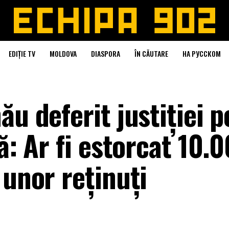
EDIȚIE TV
MOLDOVA
DIASPORA
ÎN CĂUTARE
НА РУССКОМ
ău deferit justiției 
ă: Ar fi estorcat 10.
 unor reținuți