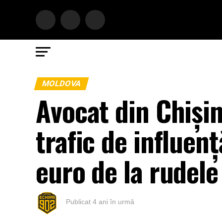
MOLDOVA
Avocat din Chișin
trafic de influenț
euro de la rudele
Publicat
4 ani în urmă