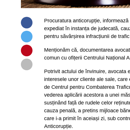
Procuratura anticorupție, informează 
expediat în instanța de judecată, cau
pentru săvârșirea infracțiunii de trafic
Menționăm că, documentarea avocatului
comun cu ofițerii Centrului Național A
Potrivit actului de învinuire, avocat
interesele unor cliente ale sale, care
de Centrul pentru Combaterea Traficul
vederea aplicării acestora a unei măs
susținând față de rudele celor rețin
cauza penală, a pretins mijloace băne
care i-a primit în aceiași zi, sub con
Anticorupție.