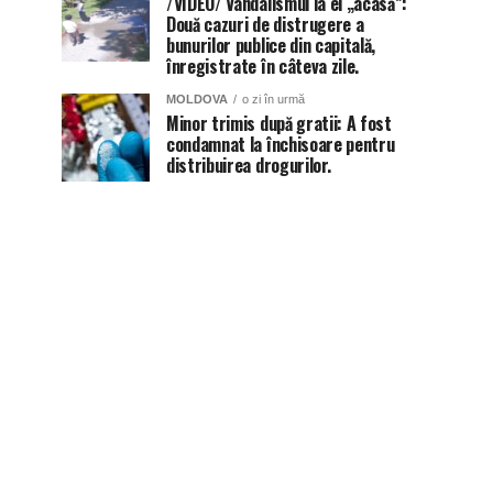
/VIDEO/ Vandalismul la el „acasă”:
Două cazuri de distrugere a
bunurilor publice din capitală,
înregistrate în câteva zile.
MOLDOVA
o zi în urmă
Minor trimis după gratii: A fost
condamnat la închisoare pentru
distribuirea drogurilor.