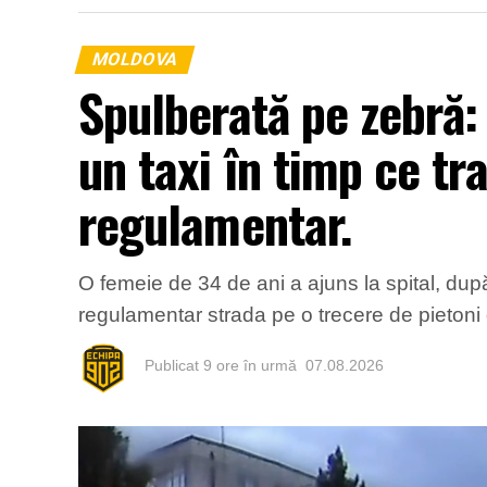
MOLDOVA
Spulberată pe zebră:
un taxi în timp ce tr
regulamentar.
O femeie de 34 de ani a ajuns la spital, după
regulamentar strada pe o trecere de pietoni d
Publicat
9 ore în urmă
07.08.2026