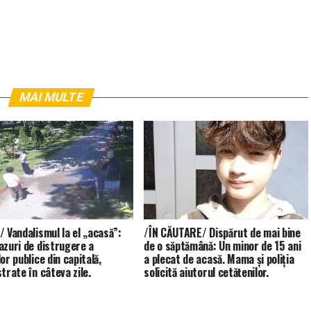
MAI MULTE
/ Vandalismul la el „acasă”:
/ÎN CĂUTARE/ Dispărut de mai bine
azuri de distrugere a
de o săptămână: Un minor de 15 ani
or publice din capitală,
a plecat de acasă. Mama și poliția
trate în câteva zile.
solicită ajutorul cetățenilor.