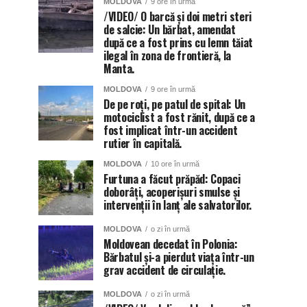
MOLDOVA
9 ore în urmă
/VIDEO/ O barcă și doi metri steri
de salcie: Un bărbat, amendat
după ce a fost prins cu lemn tăiat
ilegal în zona de frontieră, la
Manta.
MOLDOVA
9 ore în urmă
De pe roți, pe patul de spital: Un
motociclist a fost rănit, după ce a
fost implicat într-un accident
rutier în capitală.
MOLDOVA
10 ore în urmă
Furtuna a făcut prăpăd: Copaci
doborâți, acoperișuri smulse și
intervenții în lanț ale salvatorilor.
MOLDOVA
o zi în urmă
Moldovean decedat în Polonia:
Bărbatul și-a pierdut viața într-un
grav accident de circulație.
MOLDOVA
o zi în urmă