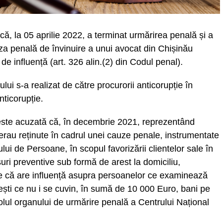
că, la 05 aprilie 2022, a terminat urmărirea penală și a
za penală de învinuire a unui avocat din Chișinău
 de influență (art. 326 alin.(2) din Codul penal).
 s-a realizat de către procurorii anticorupție în
nticorupție.
a este acuzată că, în decembrie 2021, reprezentând
 erau reținute în cadrul unei cauze penale, instrumentate
ui de Persoane, în scopul favorizării clientelor sale în
uri preventive sub formă de arest la domiciliu,
ute că are influență asupra persoanelor ce examinează
ști ce nu i se cuvin, în sumă de 10 000 Euro, bani pe
trolul organului de urmărire penală a Centrului Național