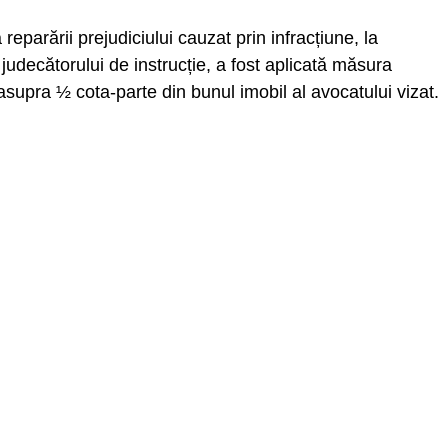
parării prejudiciului cauzat prin infracțiune, la
judecătorului de instrucție, a fost aplicată măsura
supra ½ cota-parte din bunul imobil al avocatului vizat.