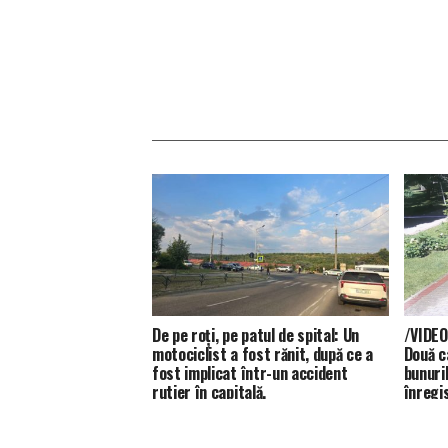
De pe roți, pe patul de spital: Un
/VIDEO
motociclist a fost rănit, după ce a
Două c
fost implicat într-un accident
bunuril
rutier în capitală.
înregis