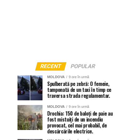
RECENT
POPULAR
MOLDOVA
9 ore în urmă
Spulberată pe zebră: O femeie,
tamponată de un taxi în timp ce
traversa strada regulamentar.
MOLDOVA
9 ore în urmă
Drochia: 150 de baloți de paie au
fost mistuiți de un incendiu
provocat, cel mai probabil, de
descărcările electrice.