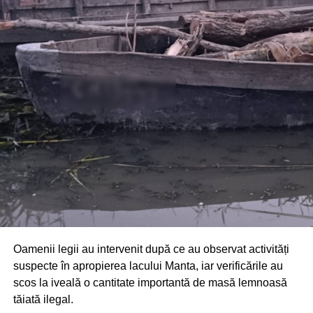
Din fericire, nimeni nu a avut de suferit, iar reprezentanții
comunității au mulțumit atât pompierilor din Drochia, cât și
localnicilor care au intervenit prompt și au contribuit la
limitarea pagubelor.
Oamenii legii au intervenit după ce au observat activități
suspecte în apropierea lacului Manta, iar verificările au
scos la iveală o cantitate importantă de masă lemnoasă
tăiată ilegal.