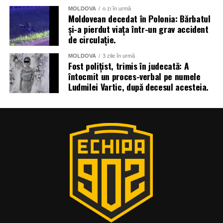
MOLDOVA
o zi în urmă
Moldovean decedat în Polonia: Bărbatul
și-a pierdut viața într-un grav accident
de circulație.
MOLDOVA
3 zile în urmă
Fost polițist, trimis în judecată: A
întocmit un proces-verbal pe numele
Ludmilei Vartic, după decesul acesteia.