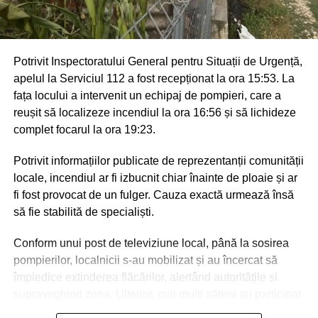
Potrivit Inspectoratului General pentru Situații de Urgență,
apelul la Serviciul 112 a fost recepționat la ora 15:53. La
fața locului a intervenit un echipaj de pompieri, care a
reușit să localizeze incendiul la ora 16:56 și să lichideze
complet focarul la ora 19:23.
Potrivit informațiilor publicate de reprezentanții comunității
locale, incendiul ar fi izbucnit chiar înainte de ploaie și ar
fi fost provocat de un fulger. Cauza exactă urmează însă
să fie stabilită de specialiști.
Conform unui post de televiziune local, până la sosirea
pompierilor, localnicii s-au mobilizat și au încercat să
împiedice extinderea flăcărilor, alertând autoritățile și
supraveghind zona. Ulterior, mai mulți săteni au participat
la intervenție, punând la dispoziția salvatorilor tehnică