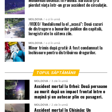
Moldovean decedat în Polonia: Bărbatul și-a
pierdut viața într-un grav accident de circulație.
MOLDOVA
o zi în urmă
/VIDEO/ Vandalismul la el „acasă”: Două cazuri
de distrugere a bunurilor publice din capitală,
înregistrate în câteva zile.
MOLDOVA
o zi în urmă
Minor trimis după gratii: A fost condamnat la
închisoare pentru distribuirea drogurilor.
TOPUL SĂPTĂMÂNII
MOLDOVA
3 zile în urmă
Accident mortal la Orhei: Două persoane
au murit după un impact frontal între o
mașină și un autocar plin cu pasageri.
MOLDOVA
2 zile în urmă
Accident mortal în Chișinău: Un