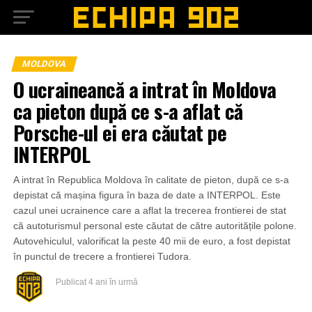
MOLDOVA
O ucraineancă a intrat în Moldova
ca pieton după ce s-a aflat că
Porsche-ul ei era căutat pe
INTERPOL
A intrat în Republica Moldova în calitate de pieton, după ce s-a
depistat că mașina figura în baza de date a INTERPOL. Este
cazul unei ucrainence care a aflat la trecerea frontierei de stat
că autoturismul personal este căutat de către autoritățile polone.
Autovehiculul, valorificat la peste 40 mii de euro, a fost depistat
în punctul de trecere a frontierei Tudora.
Publicat
4 ani în urmă