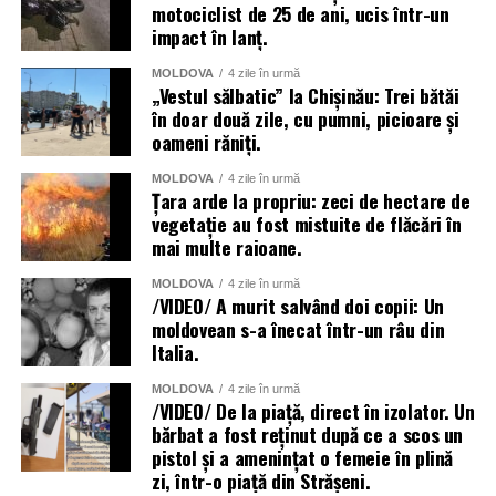
motociclist de 25 de ani, ucis într-un
impact în lanț.
MOLDOVA
4 zile în urmă
„Vestul sălbatic” la Chișinău: Trei bătăi
în doar două zile, cu pumni, picioare și
oameni răniți.
MOLDOVA
4 zile în urmă
Țara arde la propriu: zeci de hectare de
vegetație au fost mistuite de flăcări în
mai multe raioane.
MOLDOVA
4 zile în urmă
/VIDEO/ A murit salvând doi copii: Un
moldovean s-a înecat într-un râu din
Italia.
MOLDOVA
4 zile în urmă
/VIDEO/ De la piață, direct în izolator. Un
bărbat a fost reținut după ce a scos un
pistol și a amenințat o femeie în plină
zi, într-o piață din Strășeni.