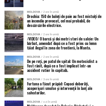
MOLDOVA
2 ore în urmă
Drochia: 150 de baloți de paie au fost mistuiți de
un incendiu provocat, cel mai probabil, de
descărcările electrice.
MOLDOVA
2 ore în urmă
/VIDEO/ O barcă și doi metri steri de salcie: Un
bărbat, amendat după ce a fost prins cu lemn
tăiat ilegal în zona de frontieră, la Manta.
MOLDOVA
2 ore în urmă
De pe roți, pe patul de spital: Un motociclist a
fost rănit, după ce a fost implicat într-un
accident rutier în capitală.
MOLDOVA
3 ore în urmă
Furtuna a făcut prăpăd: Copaci doborâți,
acoperișuri smulse și intervenții în lanț ale
salvatorilor.
MOLDOVA
o zi în urmă