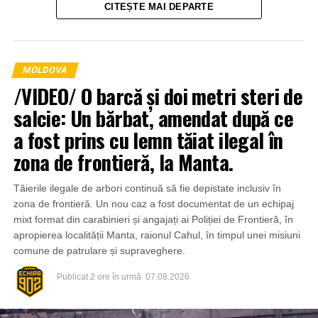
CITEȘTE MAI DEPARTE
agricolă și transportând apă pentru stingerea incendiului.
MOLDOVA
/VIDEO/ O barcă și doi metri steri de
salcie: Un bărbat, amendat după ce
a fost prins cu lemn tăiat ilegal în
zona de frontieră, la Manta.
Tăierile ilegale de arbori continuă să fie depistate inclusiv în
zona de frontieră. Un nou caz a fost documentat de un echipaj
mixt format din carabinieri și angajați ai Poliției de Frontieră, în
apropierea localității Manta, raionul Cahul, în timpul unei misiuni
comune de patrulare și supraveghere.
Publicat
2 ore în urmă
07.08.2026