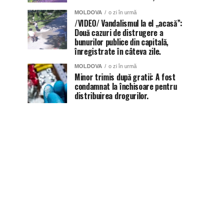
MOLDOVA
o zi în urmă
/VIDEO/ Vandalismul la el „acasă”:
Două cazuri de distrugere a
bunurilor publice din capitală,
înregistrate în câteva zile.
MOLDOVA
o zi în urmă
Minor trimis după gratii: A fost
condamnat la închisoare pentru
distribuirea drogurilor.