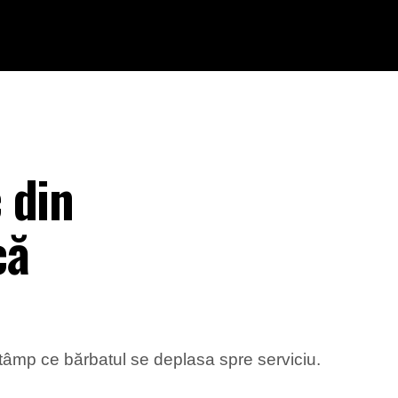
 din
că
 tâmp ce bărbatul se deplasa spre serviciu.