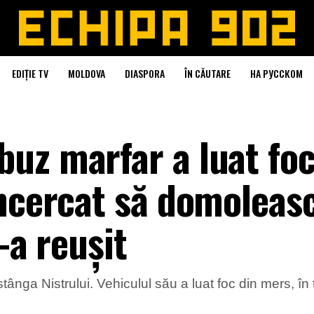
EDIȚIE TV
MOLDOVA
DIASPORA
ÎN CĂUTARE
НА РУССКОМ
uz marfar a luat foc
încercat să domoleas
i-a reușit
tânga Nistrului. Vehiculul său a luat foc din mers, în