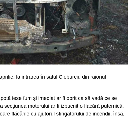
rilie, la intrarea în satul Cioburciu din raionul
potă iese fum și imediat ar fi oprit ca să vadă ce se
 secțiunea motorului ar fi izbucnit o flacără puternică.
oare flăcările cu ajutorul stingătorului de incendii, însă,