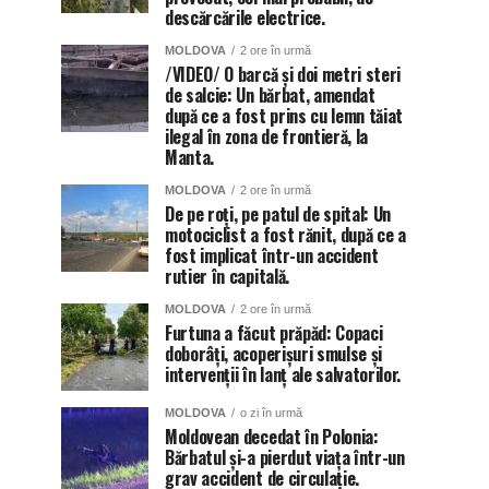
descărcările electrice.
MOLDOVA
2 ore în urmă
/VIDEO/ O barcă și doi metri steri
de salcie: Un bărbat, amendat
după ce a fost prins cu lemn tăiat
ilegal în zona de frontieră, la
Manta.
MOLDOVA
2 ore în urmă
De pe roți, pe patul de spital: Un
motociclist a fost rănit, după ce a
fost implicat într-un accident
rutier în capitală.
MOLDOVA
2 ore în urmă
Furtuna a făcut prăpăd: Copaci
doborâți, acoperișuri smulse și
intervenții în lanț ale salvatorilor.
MOLDOVA
o zi în urmă
Moldovean decedat în Polonia:
Bărbatul și-a pierdut viața într-un
grav accident de circulație.