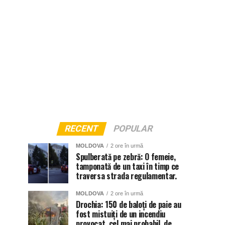
RECENT
POPULAR
MOLDOVA
2 ore în urmă
Spulberată pe zebră: O femeie,
tamponată de un taxi în timp ce
traversa strada regulamentar.
MOLDOVA
2 ore în urmă
Drochia: 150 de baloți de paie au
fost mistuiți de un incendiu
provocat, cel mai probabil, de