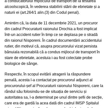
a conducătorului mijlocului de transport de la testarea
alcoolscopică, în vederea stabilirii stării de ebrietate și a
naturii ei (art.264/1 alin.(3) din Codul penal).
Amintim că, la data de 11 decembrie 2021, un procuror
din cadrul Procuraturii raionului Drochia a fost implicat
într-un accident rutier în timp ce se deplasa pe o stradă
din raionul Nisporeni. În cadrul documentării accidentului
rutier, din motivul că, asupra procurorului vizat persista
bănuiala rezonabilă că a condus mijlocul de transport în
stare de ebrietate, acestuia i-au fost colectate probe
biologice de sânge.
Respectiv, în scopul evitării atragerii la răspundere
penală, acesta l-a contactat pe procurorul adjunct al
procurorului-șef al Procuraturii raionului Nisporeni, care la
rândul său folosindu-se de situația de serviciu și
autoritatea sa, l-a determinat pe unul dintre șefii de secție,
care era de gardă la acea dată din cadrul IMSP Spitalul