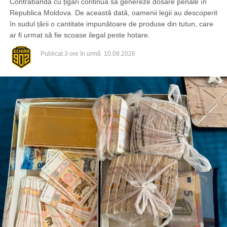
Contrabanda cu țigări continuă să genereze dosare penale în
Republica Moldova. De această dată, oamenii legii au descoperit
în sudul țării o cantitate impunătoare de produse din tutun, care
ar fi urmat să fie scoase ilegal peste hotare.
Publicat
3 ore în urmă
10.08.2026