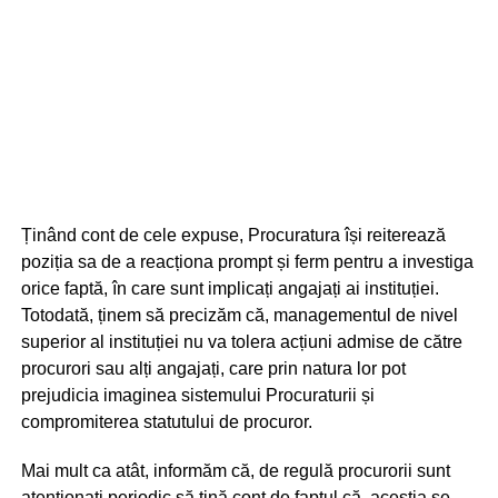
Ținând cont de cele expuse, Procuratura își reiterează
poziția sa de a reacționa prompt și ferm pentru a investiga
orice faptă, în care sunt implicați angajați ai instituției.
Totodată, ținem să precizăm că, managementul de nivel
superior al instituției nu va tolera acțiuni admise de către
procurori sau alți angajați, care prin natura lor pot
prejudicia imaginea sistemului Procuraturii și
compromiterea statutului de procuror.
Mai mult ca atât, informăm că, de regulă procurorii sunt
atenționați periodic să țină cont de faptul că, aceștia se