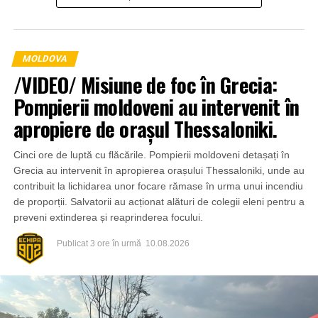
identificate. Alte persoane suspectate de implicare
urmează să fie stabilite în cadrul investigațiilor.
MOLDOVA
/VIDEO/ Misiune de foc în Grecia:
Pompierii moldoveni au intervenit în
apropiere de orașul Thessaloniki.
Cinci ore de luptă cu flăcările. Pompierii moldoveni detașați în
Grecia au intervenit în apropierea orașului Thessaloniki, unde au
contribuit la lichidarea unor focare rămase în urma unui incendiu
de proporții. Salvatorii au acționat alături de colegii eleni pentru a
preveni extinderea și reaprinderea focului.
Publicat
3 ore în urmă
10.08.2026