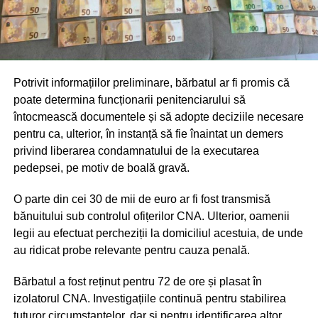
Potrivit informațiilor preliminare, bărbatul ar fi promis că
poate determina funcționarii penitenciarului să
întocmească documentele și să adopte deciziile necesare
pentru ca, ulterior, în instanță să fie înaintat un demers
privind liberarea condamnatului de la executarea
pedepsei, pe motiv de boală gravă.
O parte din cei 30 de mii de euro ar fi fost transmisă
bănuitului sub controlul ofițerilor CNA. Ulterior, oamenii
legii au efectuat percheziții la domiciliul acestuia, de unde
au ridicat probe relevante pentru cauza penală.
Bărbatul a fost reținut pentru 72 de ore și plasat în
izolatorul CNA. Investigațiile continuă pentru stabilirea
tuturor circumstanțelor, dar și pentru identificarea altor