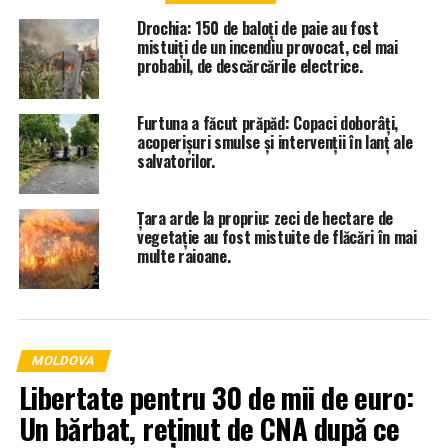
Drochia: 150 de baloți de paie au fost
mistuiți de un incendiu provocat, cel mai
probabil, de descărcările electrice.
Furtuna a făcut prăpăd: Copaci doborâți,
acoperișuri smulse și intervenții în lanț ale
salvatorilor.
Țara arde la propriu: zeci de hectare de
vegetație au fost mistuite de flăcări în mai
multe raioane.
MOLDOVA
Libertate pentru 30 de mii de euro:
Un bărbat, reținut de CNA după ce