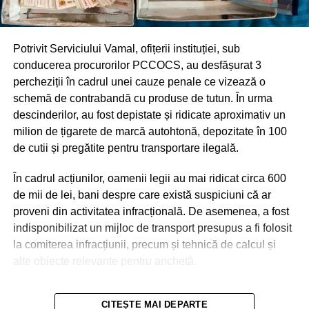
Potrivit Serviciului Vamal, ofițerii instituției, sub
conducerea procurorilor PCCOCS, au desfășurat 3
percheziții în cadrul unei cauze penale ce vizează o
schemă de contrabandă cu produse de tutun. În urma
descinderilor, au fost depistate și ridicate aproximativ un
milion de țigarete de marcă autohtonă, depozitate în 100
de cutii și pregătite pentru transportare ilegală.
În cadrul acțiunilor, oamenii legii au mai ridicat circa 600
de mii de lei, bani despre care există suspiciuni că ar
proveni din activitatea infracțională. De asemenea, a fost
indisponibilizat un mijloc de transport presupus a fi folosit
la comiterea infracțiunii, precum și tehnică de calcul și
alte obiecte relevante pentru anchetă.
Potrivit anchetatorilor, schema ar fi fost organizată de un
CITEȘTE MAI DEPARTE
grup de persoane, o parte dintre acestea fiind deja