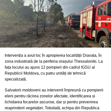
În dosar este cercetat în stare de libertate un cetățean al
Republicii Moldova, în vârstă de 38 de ani.
Oamenii legii continuă acțiunile procesual-penale pentru
documentarea completă a cazului, stabilirea tuturor
Intervenția a avut loc în apropierea localității Diavata, în
circumstanțelor și identificarea tuturor persoanelor
zona industrială de la periferia orașului Thessaloniki. La
implicate.
fața locului au ajuns 12 pompieri din cadrul IGSU al
Republicii Moldova, cu patru unități de tehnică
specializată.
Salvatorii moldoveni au intervenit împreună cu pompierii
eleni pentru răcirea zonelor afectate, identificarea și
lichidarea focarelor ascunse, dar și pentru prevenirea
reaprinderii vegetației. Totodată, echipa din Republica