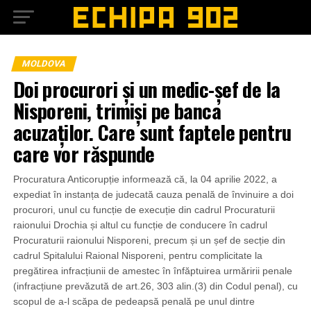
MOLDOVA
Doi procurori și un medic-șef de la
Nisporeni, trimiși pe banca
acuzaților. Care sunt faptele pentru
care vor răspunde
Procuratura Anticorupție informează că, la 04 aprilie 2022, a
expediat în instanța de judecată cauza penală de învinuire a doi
procurori, unul cu funcție de execuție din cadrul Procuraturii
raionului Drochia și altul cu funcție de conducere în cadrul
Procuraturii raionului Nisporeni, precum și un șef de secție din
cadrul Spitalului Raional Nisporeni, pentru complicitate la
pregătirea infracțiunii de amestec în înfăptuirea urmăririi penale
(infracțiune prevăzută de art.26, 303 alin.(3) din Codul penal), cu
scopul de a-l scăpa de pedeapsă penală pe unul dintre