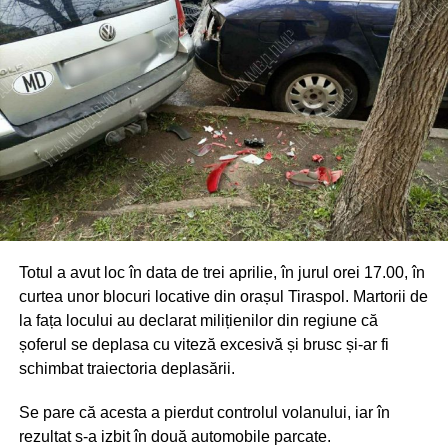
Totul a avut loc în data de trei aprilie, în jurul orei 17.00, în
curtea unor blocuri locative din orașul Tiraspol. Martorii de
la fața locului au declarat milițienilor din regiune că
șoferul se deplasa cu viteză excesivă și brusc și-ar fi
schimbat traiectoria deplasării.
Se pare că acesta a pierdut controlul volanului, iar în
rezultat s-a izbit în două automobile parcate.