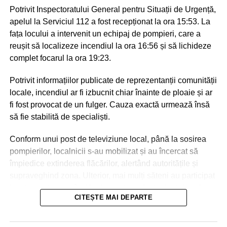
Potrivit Inspectoratului General pentru Situații de Urgență,
apelul la Serviciul 112 a fost recepționat la ora 15:53. La
fața locului a intervenit un echipaj de pompieri, care a
reușit să localizeze incendiul la ora 16:56 și să lichideze
complet focarul la ora 19:23.
Potrivit informațiilor publicate de reprezentanții comunității
locale, incendiul ar fi izbucnit chiar înainte de ploaie și ar
fi fost provocat de un fulger. Cauza exactă urmează însă
să fie stabilită de specialiști.
Conform unui post de televiziune local, până la sosirea
pompierilor, localnicii s-au mobilizat și au încercat să
împiedice extinderea flăcărilor, alertând autoritățile și
supraveghind zona. Ulterior, mai mulți săteni au participat
la intervenție, punând la dispoziția salvatorilor tehnică
CITEȘTE MAI DEPARTE
agricolă și transportând apă pentru stingerea incendiului.