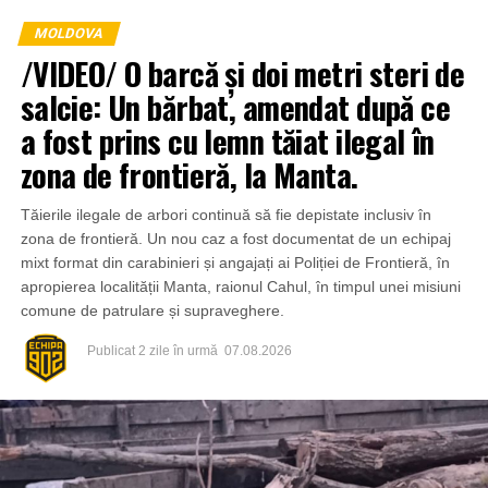
MOLDOVA
/VIDEO/ O barcă și doi metri steri de
salcie: Un bărbat, amendat după ce
a fost prins cu lemn tăiat ilegal în
zona de frontieră, la Manta.
Tăierile ilegale de arbori continuă să fie depistate inclusiv în
zona de frontieră. Un nou caz a fost documentat de un echipaj
mixt format din carabinieri și angajați ai Poliției de Frontieră, în
apropierea localității Manta, raionul Cahul, în timpul unei misiuni
comune de patrulare și supraveghere.
Publicat
2 zile în urmă
07.08.2026