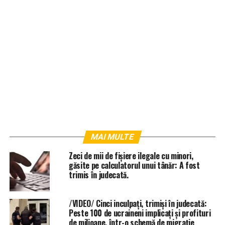
MAI MULTE
Zeci de mii de fișiere ilegale cu minori,
găsite pe calculatorul unui tânăr: A fost
trimis în judecată.
/VIDEO/ Cinci inculpați, trimiși în judecată:
Peste 100 de ucraineni implicați și profituri
de milioane, într-o schemă de migrație