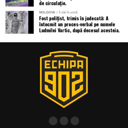
de circulație.
MOLDOVA
5 zile în urmă
Fost polițist, trimis în judecată: A
întocmit un proces-verbal pe numele
Ludmilei Vartic, după decesul acesteia.