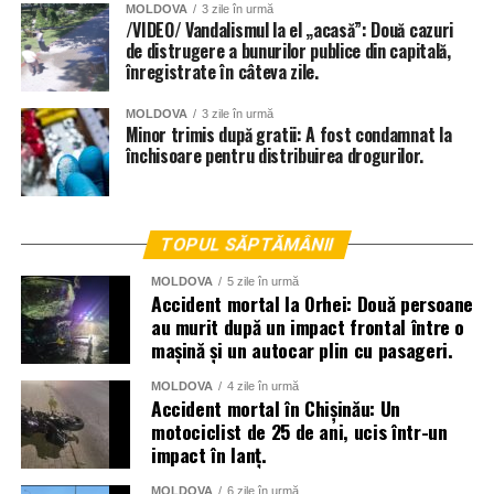
MOLDOVA
3 zile în urmă
/VIDEO/ Vandalismul la el „acasă”: Două cazuri
de distrugere a bunurilor publice din capitală,
înregistrate în câteva zile.
MOLDOVA
3 zile în urmă
Minor trimis după gratii: A fost condamnat la
închisoare pentru distribuirea drogurilor.
TOPUL SĂPTĂMÂNII
MOLDOVA
5 zile în urmă
Accident mortal la Orhei: Două persoane
au murit după un impact frontal între o
mașină și un autocar plin cu pasageri.
MOLDOVA
4 zile în urmă
Accident mortal în Chișinău: Un
motociclist de 25 de ani, ucis într-un
impact în lanț.
MOLDOVA
6 zile în urmă