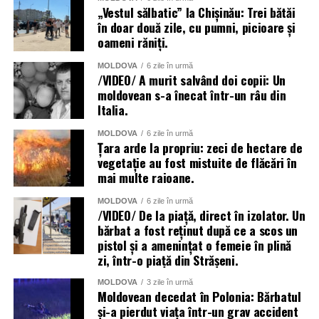
„Vestul sălbatic” la Chișinău: Trei bătăi
în doar două zile, cu pumni, picioare și
oameni răniți.
MOLDOVA
6 zile în urmă
/VIDEO/ A murit salvând doi copii: Un
moldovean s-a înecat într-un râu din
Italia.
MOLDOVA
6 zile în urmă
Țara arde la propriu: zeci de hectare de
vegetație au fost mistuite de flăcări în
mai multe raioane.
MOLDOVA
6 zile în urmă
/VIDEO/ De la piață, direct în izolator. Un
bărbat a fost reținut după ce a scos un
pistol și a amenințat o femeie în plină
zi, într-o piață din Strășeni.
MOLDOVA
3 zile în urmă
Moldovean decedat în Polonia: Bărbatul
și-a pierdut viața într-un grav accident