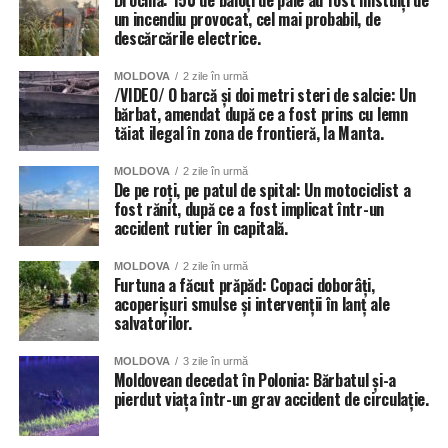
Drochia: 150 de baloți de paie au fost mistuiți de
un incendiu provocat, cel mai probabil, de
descărcările electrice.
MOLDOVA
2 zile în urmă
/VIDEO/ O barcă și doi metri steri de salcie: Un
bărbat, amendat după ce a fost prins cu lemn
tăiat ilegal în zona de frontieră, la Manta.
MOLDOVA
2 zile în urmă
De pe roți, pe patul de spital: Un motociclist a
fost rănit, după ce a fost implicat într-un
accident rutier în capitală.
MOLDOVA
2 zile în urmă
Furtuna a făcut prăpăd: Copaci doborâți,
acoperișuri smulse și intervenții în lanț ale
salvatorilor.
MOLDOVA
3 zile în urmă
Moldovean decedat în Polonia: Bărbatul și-a
pierdut viața într-un grav accident de circulație.