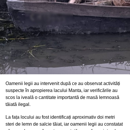
Din fericire, nimeni nu a avut de suferit, iar reprezentanții
comunității au mulțumit atât pompierilor din Drochia, cât și
localnicilor care au intervenit prompt și au contribuit la
limitarea pagubelor.
Oamenii legii au intervenit după ce au observat activități
suspecte în apropierea lacului Manta, iar verificările au
scos la iveală o cantitate importantă de masă lemnoasă
tăiată ilegal.
La fața locului au fost identificați aproximativ doi metri
steri de lemn de salcie tăiat, iar oamenii legii au constatat