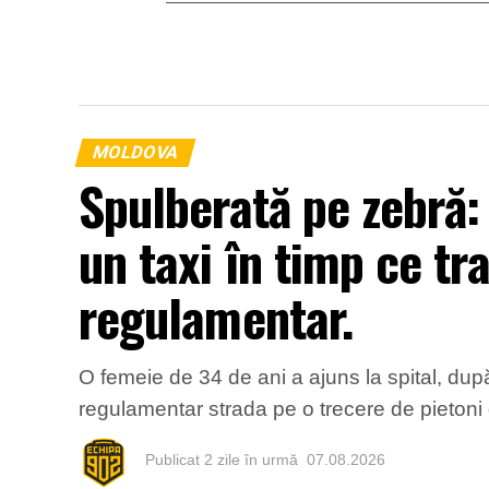
MOLDOVA
Spulberată pe zebră:
un taxi în timp ce tr
regulamentar.
O femeie de 34 de ani a ajuns la spital, după
regulamentar strada pe o trecere de pietoni d
Publicat
2 zile în urmă
07.08.2026