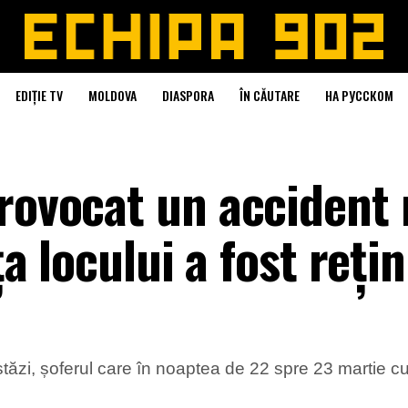
EDIȚIE TV
MOLDOVA
DIASPORA
ÎN CĂUTARE
НА РУССКОМ
rovocat un accident 
ața locului a fost reți
, astăzi, șoferul care în noaptea de 22 spre 23 martie cu