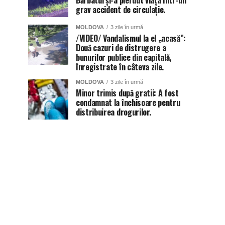
Bărbatul și-a pierdut viața într-un
grav accident de circulație.
MOLDOVA
3 zile în urmă
/VIDEO/ Vandalismul la el „acasă”:
Două cazuri de distrugere a
bunurilor publice din capitală,
înregistrate în câteva zile.
MOLDOVA
3 zile în urmă
Minor trimis după gratii: A fost
condamnat la închisoare pentru
distribuirea drogurilor.