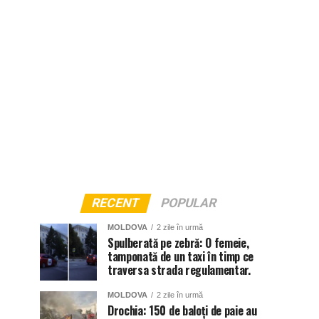
RECENT
POPULAR
MOLDOVA
2 zile în urmă
Spulberată pe zebră: O femeie,
tamponată de un taxi în timp ce
traversa strada regulamentar.
MOLDOVA
2 zile în urmă
Drochia: 150 de baloți de paie au