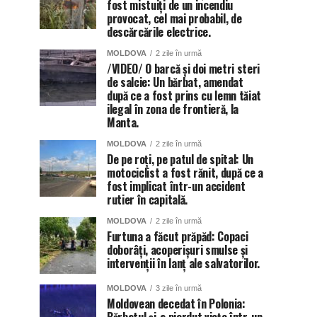
fost mistuiți de un incendiu
provocat, cel mai probabil, de
descărcările electrice.
MOLDOVA
2 zile în urmă
/VIDEO/ O barcă și doi metri steri
de salcie: Un bărbat, amendat
după ce a fost prins cu lemn tăiat
ilegal în zona de frontieră, la
Manta.
MOLDOVA
2 zile în urmă
De pe roți, pe patul de spital: Un
motociclist a fost rănit, după ce a
fost implicat într-un accident
rutier în capitală.
MOLDOVA
2 zile în urmă
Furtuna a făcut prăpăd: Copaci
doborâți, acoperișuri smulse și
intervenții în lanț ale salvatorilor.
MOLDOVA
3 zile în urmă
Moldovean decedat în Polonia: