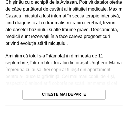
Chișinău cu o echipă de la Aviasan. Potrivit datelor oferite
de către purtătorul de cuvânt al instituției medicale, Maxim
Cazacu, micuțul a fost internat în secția terapie intensivă,
fiind diagnosticat cu traumatism cranio-cerebral, leziuni
ale oaselor bazinului și alte traume grave. Deocamdată,
medicii sunt rezervații în a face careva prognosticuri
privind evoluția stării micuțului.
Amintim că totul s-a întâmplat în dimineața de 11
septembrie, într-un bloc locativ din orașul Ungheni. Mama
împreună cu ai săi trei copii ar fi ieșit din apartament
pentru a-i duce la grădiniță. Cei mai mari copii, de 4 și,
respectiv 6 anișori ar fi coborât pe scări, iar mama și cel
de-al treilea micuț, de 2 ani, urmau să meargă cu
CITEȘTE MAI DEPARTE
ascensorul. La ușile deschise ale liftului, mama a reușit
Nici în Chișinău situația nu a fost una mai bună. Aici
să împingă doar partea din fața a căruciorului în care se
drumurile s-au transformat în râuri, iar trecătorii au fost
afla micuțul, și s-a întors pentru a lua o pungă, moment în
nevoiți să meargă prin apa care le ajungea până la
care ușile s-au închis! Copilul a căzut în gol, în tunelul
genunchi. În unele cazuri, oamenii erau luați, la propriu,
liftului, iar cabina ascensorului a urcat la nivelele
de puhoaie.