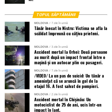
TOPUL SĂPTĂMÂNII
MOLDOVA
7 zile în urmă
Tânăr înecat în Nistru: Victima se afla la
scăldat împreună cu câțiva prieteni.
MOLDOVA
3 zile în urmă
Accident mortal la Orhei: Două persoane
au murit după un impact frontal între o
mașină și un autocar plin cu pasageri.
La lichidarea consecințelor intemperiilor sunt antrenați
MOLDOVA
7 zile în urmă
aproape două mii de angajați ai Ministerului Afacerilor
/VIDEO/ La un pas de suicid: Un tânăr a
amenințat că se aruncă în gol de la
Interne, dar și toate serviciile specializate de nivel local,
etajul 16. A fost salvat de pompieri.
raional și național.
MOLDOVA
2 zile în urmă
Menționăm că meteorologii prognozează vreme instabilă
Accident mortal în Chișinău: Un
și pentru următoarele zile.
motociclist de 25 de ani, ucis într-un
impact în lanț.