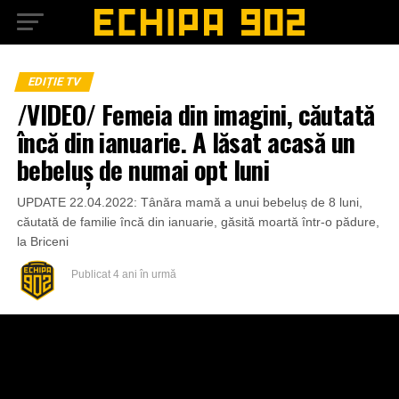
EDIȚIE TV
/VIDEO/ Femeia din imagini, căutată
încă din ianuarie. A lăsat acasă un
bebeluș de numai opt luni
UPDATE 22.04.2022: Tânăra mamă a unui bebeluș de 8 luni,
căutată de familie încă din ianuarie, găsită moartă într-o pădure,
la Briceni
Publicat
4 ani în urmă