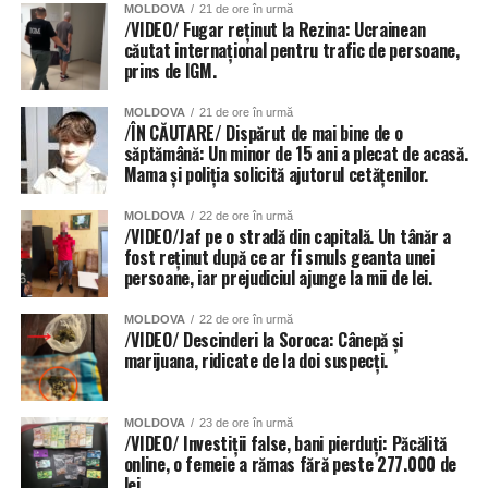
MOLDOVA
21 de ore în urmă
grădinițe din sectoarele Botanica, Buiucani, Centru și
/VIDEO/ Fugar reținut la Rezina: Ucrainean
căutat internațional pentru trafic de persoane,
Râșcani. Totuși autoritățile dau asigurări că situația va fi
prins de IGM.
remediată în cel mai scurt timp.
MOLDOVA
21 de ore în urmă
Inundat a fost și teatrul de Operă și Balet Maria Bieșu, sub
/ÎN CĂUTARE/ Dispărut de mai bine de o
presiunea apei de pe acoperiș, au cedat două țevi.
săptămână: Un minor de 15 ani a plecat de acasă.
Mama și poliția solicită ajutorul cetățenilor.
Inundate au fost și trecerile subterane de pietoni, dar și
MOLDOVA
22 de ore în urmă
parcările amenajate în subsolurile blocurilor locative.
/VIDEO/Jaf pe o stradă din capitală. Un tânăr a
fost reținut după ce ar fi smuls geanta unei
persoane, iar prejudiciul ajunge la mii de lei.
MOLDOVA
22 de ore în urmă
/VIDEO/ Descinderi la Soroca: Cânepă și
marijuana, ridicate de la doi suspecți.
MOLDOVA
23 de ore în urmă
/VIDEO/ Investiții false, bani pierduți: Păcălită
online, o femeie a rămas fără peste 277.000 de
lei.