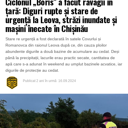
Ciclonul „Boris” a făcut ravagii în
țară: Diguri rupte și stare de
urgență la Leova, străzi inundate și
mașini înecate în Chișinău
Stare re urgență a fost declarată în satele Covurlui și
Romanovca din raionul Leova după ce, din cauza ploilor
abundente digurile a două bazine de acumulare au cedat. Deși
până la precipitații, lacurile erau practic secate, cantitatea de
apă care s-a adunat în weekend au umplut bazinele acvatice, iar
digurile de protecție au cedat.
Publicat
2 ani în urmă
16.09.2024