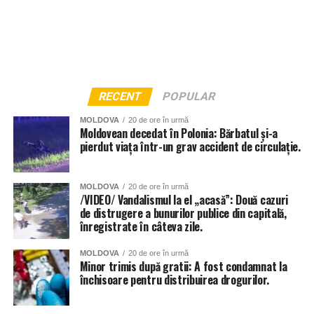
RECENT
POPULAR
MOLDOVA
20 de ore în urmă
Moldovean decedat în Polonia: Bărbatul și-a
pierdut viața într-un grav accident de circulație.
MOLDOVA
20 de ore în urmă
/VIDEO/ Vandalismul la el „acasă”: Două cazuri
de distrugere a bunurilor publice din capitală,
înregistrate în câteva zile.
MOLDOVA
20 de ore în urmă
Minor trimis după gratii: A fost condamnat la
închisoare pentru distribuirea drogurilor.
Și instituțiile de învățământ din Chișinău au fost grav
afectate de ploi, anunță Primăria capitalei. 56 de școli și