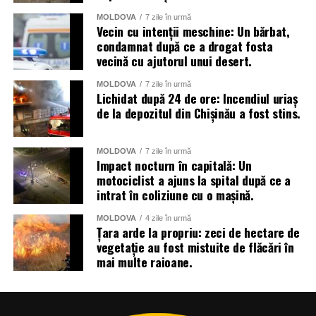
MOLDOVA
7 zile în urmă
Vecin cu intenții meschine: Un bărbat,
condamnat după ce a drogat fosta
vecină cu ajutorul unui desert.
MOLDOVA
7 zile în urmă
Lichidat după 24 de ore: Incendiul uriaș
de la depozitul din Chișinău a fost stins.
MOLDOVA
7 zile în urmă
Impact nocturn în capitală: Un
motociclist a ajuns la spital după ce a
intrat în coliziune cu o mașină.
MOLDOVA
4 zile în urmă
Țara arde la propriu: zeci de hectare de
vegetație au fost mistuite de flăcări în
mai multe raioane.