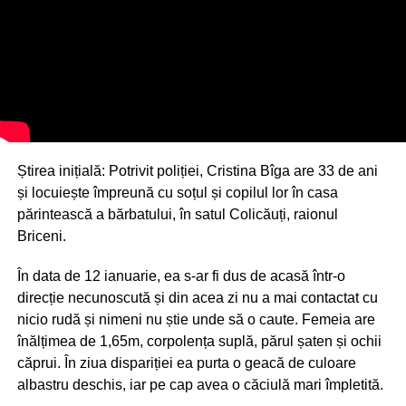
Știrea inițială: Potrivit poliției, Cristina Bîga are 33 de ani
și locuiește împreună cu soțul și copilul lor în casa
părintească a bărbatului, în satul Colicăuți, raionul
Briceni.
În data de 12 ianuarie, ea s-ar fi dus de acasă într-o
direcție necunoscută și din acea zi nu a mai contactat cu
nicio rudă și nimeni nu știe unde să o caute. Femeia are
înălțimea de 1,65m, corpolența suplă, părul șaten și ochii
căprui. În ziua dispariției ea purta o geacă de culoare
albastru deschis, iar pe cap avea o căciulă mari împletită.