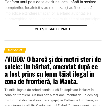
Conform unui post de televiziune local, până la sosirea
pompierilor, localnicii s-au mobilizat și au încercat să
împiedice extinderea flăcărilor, alertând autoritățile și
supraveghind zona. Ulterior, mai mulți săteni au participat
la intervenție, punând la dispoziția salvatorilor tehnică
CITEȘTE MAI DEPARTE
agricolă și transportând apă pentru stingerea incendiului.
MOLDOVA
/VIDEO/ O barcă și doi metri steri de
salcie: Un bărbat, amendat după ce
a fost prins cu lemn tăiat ilegal în
zona de frontieră, la Manta.
Tăierile ilegale de arbori continuă să fie depistate inclusiv în
zona de frontieră. Un nou caz a fost documentat de un echipaj
mixt format din carabinieri și angajați ai Poliției de Frontieră, în
apropierea localității Manta, raionul Cahul, în timpul unei misiuni