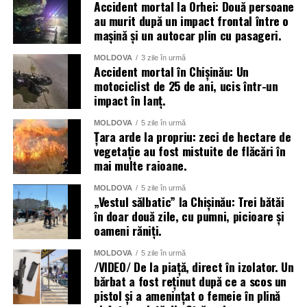
Accident mortal la Orhei: Două persoane
au murit după un impact frontal între o
mașină și un autocar plin cu pasageri.
MOLDOVA
3 zile în urmă
Accident mortal în Chișinău: Un
motociclist de 25 de ani, ucis într-un
impact în lanț.
MOLDOVA
5 zile în urmă
Țara arde la propriu: zeci de hectare de
vegetație au fost mistuite de flăcări în
mai multe raioane.
MOLDOVA
5 zile în urmă
„Vestul sălbatic” la Chișinău: Trei bătăi
în doar două zile, cu pumni, picioare și
oameni răniți.
MOLDOVA
5 zile în urmă
/VIDEO/ De la piață, direct în izolator. Un
bărbat a fost reținut după ce a scos un
pistol și a amenințat o femeie în plină