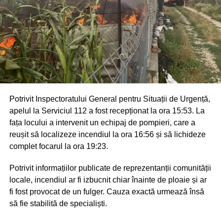
Potrivit Inspectoratului General pentru Situații de Urgență,
apelul la Serviciul 112 a fost recepționat la ora 15:53. La
fața locului a intervenit un echipaj de pompieri, care a
reușit să localizeze incendiul la ora 16:56 și să lichideze
complet focarul la ora 19:23.
Potrivit informațiilor publicate de reprezentanții comunității
locale, incendiul ar fi izbucnit chiar înainte de ploaie și ar
fi fost provocat de un fulger. Cauza exactă urmează însă
să fie stabilită de specialiști.