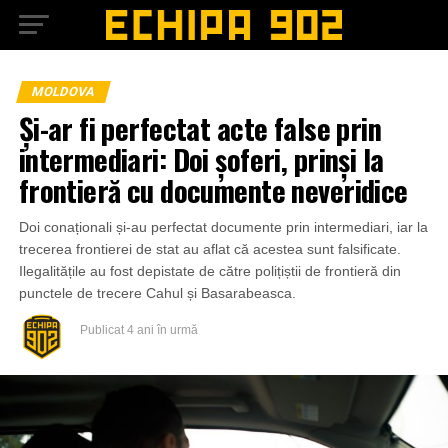
MOLDOVA
Și-ar fi perfectat acte false prin
intermediari: Doi șoferi, prinși la
frontieră cu documente neveridice
Doi conaționali și-au perfectat documente prin intermediari, iar la
trecerea frontierei de stat au aflat că acestea sunt falsificate.
Ilegalitățile au fost depistate de către polițiștii de frontieră din
punctele de trecere Cahul și Basarabeasca.
Publicat
4 ani în urmă