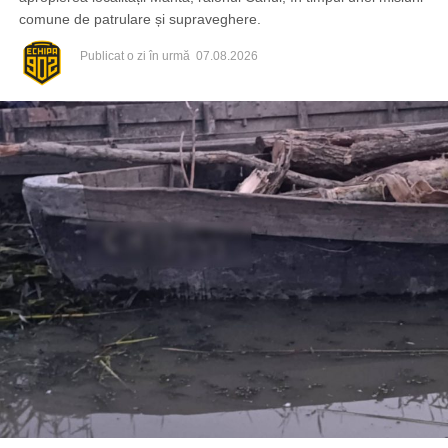
comune de patrulare și supraveghere.
Publicat
o zi în urmă
07.08.2026
Din fericire, nimeni nu a avut de suferit, iar reprezentanții
comunității au mulțumit atât pompierilor din Drochia, cât și
localnicilor care au intervenit prompt și au contribuit la
limitarea pagubelor.