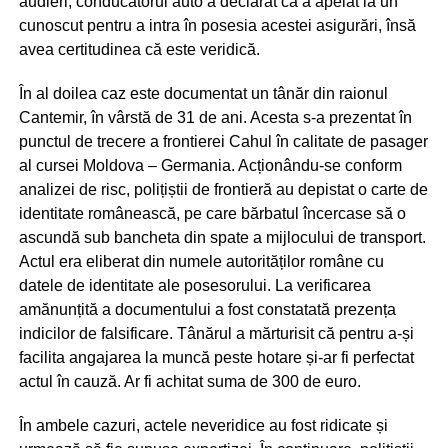
audieri, conducătorul auto a declarat că a apelat la un
cunoscut pentru a intra în posesia acestei asigurări, însă
avea certitudinea că este veridică.
În al doilea caz este documentat un tânăr din raionul
Cantemir, în vârstă de 31 de ani. Acesta s-a prezentat în
punctul de trecere a frontierei Cahul în calitate de pasager
al cursei Moldova – Germania. Acționându-se conform
analizei de risc, polițiștii de frontieră au depistat o carte de
identitate românească, pe care bărbatul încercase să o
ascundă sub bancheta din spate a mijlocului de transport.
Actul era eliberat din numele autorităților române cu
datele de identitate ale posesorului. La verificarea
amănunțită a documentului a fost constatată prezența
indicilor de falsificare. Tânărul a mărturisit că pentru a-și
facilita angajarea la muncă peste hotare și-ar fi perfectat
actul în cauză. Ar fi achitat suma de 300 de euro.
În ambele cazuri, actele neveridice au fost ridicate și