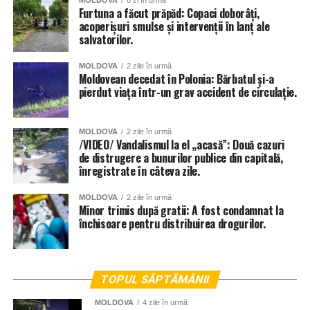
MOLDOVA
o zi în urmă
Furtuna a făcut prăpăd: Copaci doborâți,
acoperișuri smulse și intervenții în lanț ale
salvatorilor.
MOLDOVA
2 zile în urmă
Moldovean decedat în Polonia: Bărbatul și-a
pierdut viața într-un grav accident de circulație.
MOLDOVA
2 zile în urmă
/VIDEO/ Vandalismul la el „acasă”: Două cazuri
de distrugere a bunurilor publice din capitală,
înregistrate în câteva zile.
MOLDOVA
2 zile în urmă
Minor trimis după gratii: A fost condamnat la
închisoare pentru distribuirea drogurilor.
TOPUL SĂPTĂMÂNII
MOLDOVA
4 zile în urmă