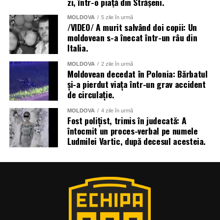
zi, într-o piață din Strășeni.
MOLDOVA
5 zile în urmă
/VIDEO/ A murit salvând doi copii: Un
moldovean s-a înecat într-un râu din
Italia.
MOLDOVA
2 zile în urmă
Moldovean decedat în Polonia: Bărbatul
și-a pierdut viața într-un grav accident
de circulație.
MOLDOVA
4 zile în urmă
Fost polițist, trimis în judecată: A
întocmit un proces-verbal pe numele
Ludmilei Vartic, după decesul acesteia.