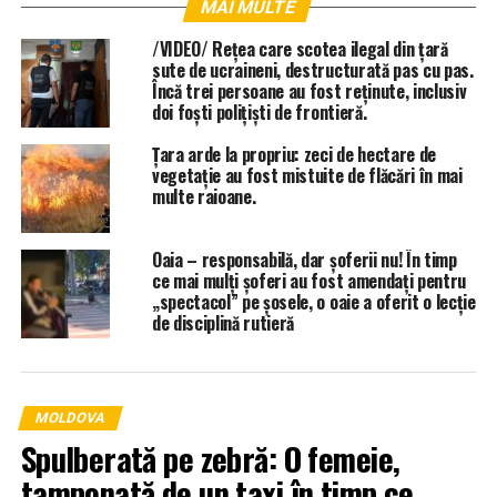
MAI MULTE
/VIDEO/ Rețea care scotea ilegal din țară
sute de ucraineni, destructurată pas cu pas.
Încă trei persoane au fost reținute, inclusiv
doi foști polițiști de frontieră.
Țara arde la propriu: zeci de hectare de
vegetație au fost mistuite de flăcări în mai
multe raioane.
Oaia – responsabilă, dar șoferii nu! În timp
ce mai mulți șoferi au fost amendați pentru
„spectacol” pe șosele, o oaie a oferit o lecție
de disciplină rutieră
MOLDOVA
Spulberată pe zebră: O femeie,
tamponată de un taxi în timp ce