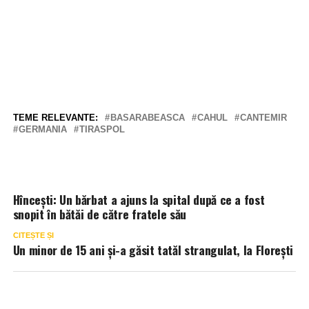
TEME RELEVANTE:
BASARABEASCA
CAHUL
CANTEMIR
GERMANIA
TIRASPOL
Hîncești: Un bărbat a ajuns la spital după ce a fost
snopit în bătăi de către fratele său
CITEȘTE ȘI
Un minor de 15 ani și-a găsit tatăl strangulat, la Florești