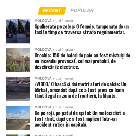
RECENT
POPULAR
MOLDOVA
o zi în urmă
Spulberată pe zebră: O femeie, tamponată de un
taxi în timp ce traversa strada regulamentar.
MOLDOVA
o zi în urmă
Drochia: 150 de baloți de paie au fost mistuiți de
un incendiu provocat, cel mai probabil, de
descărcările electrice.
MOLDOVA
o zi în urmă
/VIDEO/ O barcă și doi metri steri de salcie: Un
bărbat, amendat după ce a fost prins cu lemn
tăiat ilegal în zona de frontieră, la Manta.
MOLDOVA
o zi în urmă
De pe roți, pe patul de spital: Un motociclist a
fost rănit, după ce a fost implicat într-un
accident rutier în capitală.