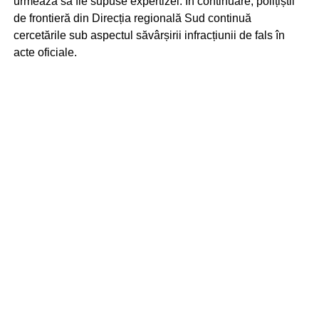
urmează să fie supuse expertizei. În continuare, polițiștii
de frontieră din Direcția regională Sud continuă
cercetările sub aspectul săvârșirii infracțiunii de fals în
acte oficiale.