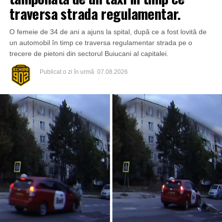
traversa strada regulamentar.
O femeie de 34 de ani a ajuns la spital, după ce a fost lovită de
un automobil în timp ce traversa regulamentar strada pe o
trecere de pietoni din sectorul Buiucani al capitalei.
Publicat
o zi în urmă
07.08.2026