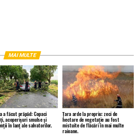
MAI MULTE
a a făcut prăpăd: Copaci
Țara arde la propriu: zeci de
ți, acoperișuri smulse și
hectare de vegetație au fost
nții în lanț ale salvatorilor.
mistuite de flăcări în mai multe
raioane.