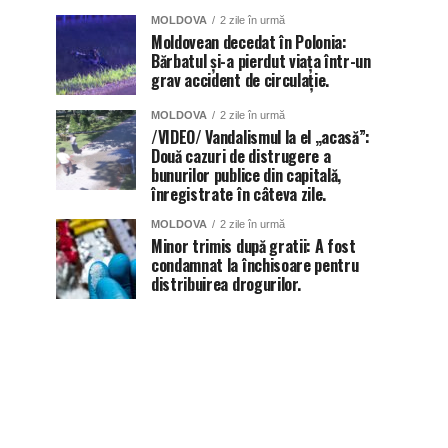
MOLDOVA
2 zile în urmă
Moldovean decedat în Polonia:
Bărbatul și-a pierdut viața într-un
grav accident de circulație.
MOLDOVA
2 zile în urmă
/VIDEO/ Vandalismul la el „acasă”:
Două cazuri de distrugere a
bunurilor publice din capitală,
înregistrate în câteva zile.
MOLDOVA
2 zile în urmă
Minor trimis după gratii: A fost
condamnat la închisoare pentru
distribuirea drogurilor.