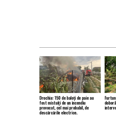
Drochia: 150 de baloți de paie au
Furtun
fost mistuiți de un incendiu
doborâ
provocat, cel mai probabil, de
interve
descărcările electrice.