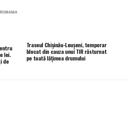
ROMANIA
Traseul Chişinău-Leuşeni, temporar
pentru
blocat din cauza unui TIR răsturnat
e lei.
pe toată lăţimea drumului
i de