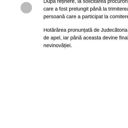
După reținere, la solicitarea procuro
care a fost prelungit până la trimiter
persoană care a participat la comitere
Hotărârea pronunțată de Judecătoria D
de apel, iar până aceasta devine fi
nevinovăției.