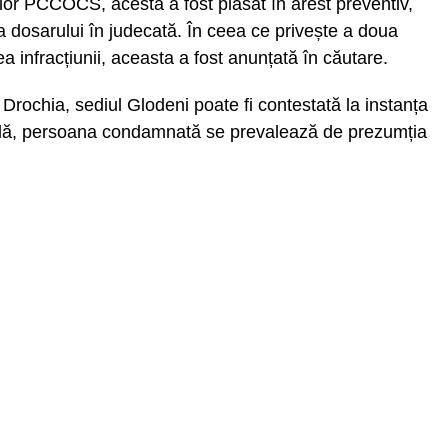
rilor PCCOCS, acesta a fost plasat în arest preventiv,
ea dosarului în judecată. În ceea ce privește a doua
a infracțiunii, aceasta a fost anunțată în căutare.
rochia, sediul Glodeni poate fi contestată la instanța
nală, persoana condamnată se prevalează de prezumția