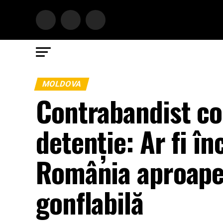
MOLDOVA
Contrabandist co
detenție: Ar fi î
România aproape 
gonflabilă