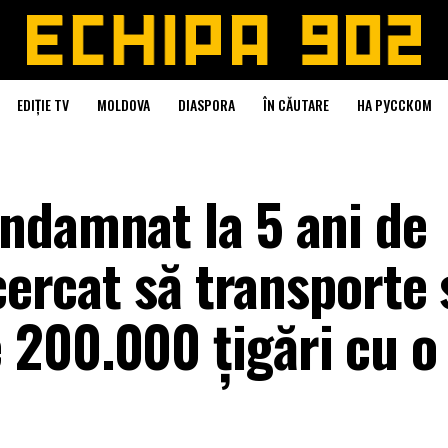
EDIȚIE TV
MOLDOVA
DIASPORA
ÎN CĂUTARE
НА РУССКОМ
ndamnat la 5 ani de
ncercat să transporte
200.000 țigări cu o