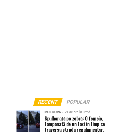
RECENT
POPULAR
MOLDOVA
21 de ore în urmă
Spulberată pe zebră: O femeie,
tamponată de un taxi în timp ce
traversa strada regulamentar.