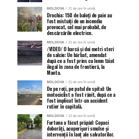
MOLDOVA
21 de ore în urmă
Drochia: 150 de baloți de paie au
fost mistuiți de un incendiu
provocat, cel mai probabil, de
descărcările electrice.
MOLDOVA
21 de ore în urmă
/VIDEO/ O barcă și doi metri steri
de salcie: Un bărbat, amendat
după ce a fost prins cu lemn tăiat
ilegal în zona de frontieră, la
Manta.
MOLDOVA
21 de ore în urmă
De pe roți, pe patul de spital: Un
motociclist a fost rănit, după ce a
fost implicat într-un accident
rutier în capitală.
MOLDOVA
22 de ore în urmă
Furtuna a făcut prăpăd: Copaci
doborâți, acoperișuri smulse și
intervenții în lanț ale salvatorilor.