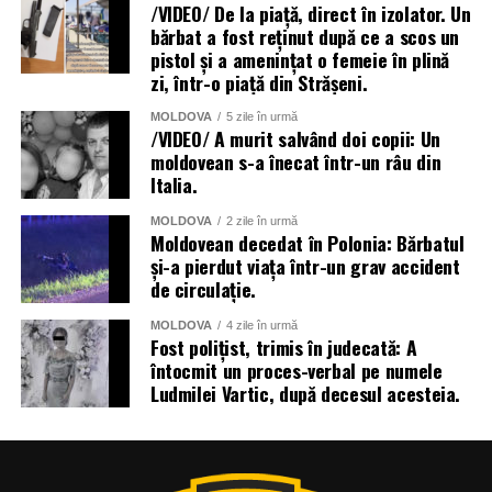
/VIDEO/ De la piață, direct în izolator. Un
bărbat a fost reținut după ce a scos un
pistol și a amenințat o femeie în plină
zi, într-o piață din Strășeni.
MOLDOVA
5 zile în urmă
/VIDEO/ A murit salvând doi copii: Un
moldovean s-a înecat într-un râu din
Italia.
MOLDOVA
2 zile în urmă
Moldovean decedat în Polonia: Bărbatul
și-a pierdut viața într-un grav accident
de circulație.
MOLDOVA
4 zile în urmă
Fost polițist, trimis în judecată: A
întocmit un proces-verbal pe numele
Ludmilei Vartic, după decesul acesteia.