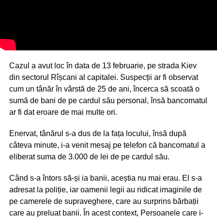
Cazul a avut loc în data de 13 februarie, pe strada Kiev
din sectorul Rîșcani al capitalei. Suspecții ar fi observat
cum un tânăr în vârstă de 25 de ani, încerca să scoată o
sumă de bani de pe cardul său personal, însă bancomatul
ar fi dat eroare de mai multe ori.
Enervat, tânărul s-a dus de la fața locului, însă după
câteva minute, i-a venit mesaj pe telefon că bancomatul a
eliberat suma de 3.000 de lei de pe cardul său.
Când s-a întors să-și ia banii, aceștia nu mai erau. El s-a
adresat la poliție, iar oamenii legii au ridicat imaginile de
pe camerele de supraveghere, care au surprins bărbații
care au preluat banii. În acest context, Persoanele care i-