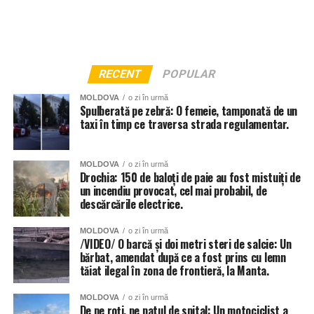
RECENT
POPULAR
MOLDOVA
o zi în urmă
Spulberată pe zebră: O femeie, tamponată de un
taxi în timp ce traversa strada regulamentar.
MOLDOVA
o zi în urmă
Drochia: 150 de baloți de paie au fost mistuiți de
un incendiu provocat, cel mai probabil, de
descărcările electrice.
MOLDOVA
o zi în urmă
/VIDEO/ O barcă și doi metri steri de salcie: Un
bărbat, amendat după ce a fost prins cu lemn
tăiat ilegal în zona de frontieră, la Manta.
Și instituțiile de învățământ din Chișinău au fost grav
afectate de ploi, anunță Primăria capitalei. 56 de școli și
MOLDOVA
o zi în urmă
grădinițe din sectoarele Botanica, Buiucani, Centru și
De pe roți, pe patul de spital: Un motociclist a