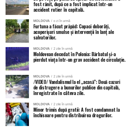
fost rănit, după ce a fost implicat într-un
Râșcani. Totuși autoritățile dau asigurări că situația va fi
accident rutier în capitală.
remediată în cel mai scurt timp.
MOLDOVA
o zi în urmă
Inundat a fost și teatrul de Operă și Balet Maria Bieșu, sub
Furtuna a făcut prăpăd: Copaci doborâți,
presiunea apei de pe acoperiș, au cedat două țevi.
acoperișuri smulse și intervenții în lanț ale
salvatorilor.
Inundate au fost și trecerile subterane de pietoni, dar și
MOLDOVA
2 zile în urmă
parcările amenajate în subsolurile blocurilor locative.
Moldovean decedat în Polonia: Bărbatul și-a
pierdut viața într-un grav accident de circulație.
MOLDOVA
2 zile în urmă
/VIDEO/ Vandalismul la el „acasă”: Două cazuri
de distrugere a bunurilor publice din capitală,
înregistrate în câteva zile.
MOLDOVA
2 zile în urmă
Minor trimis după gratii: A fost condamnat la
închisoare pentru distribuirea drogurilor.