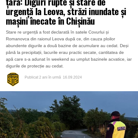
țară: Diguri rupte și stare de
urgență la Leova, străzi inundate și
mașini înecate în Chișinău
Stare re urgență a fost declarată în satele Covurlui și
Romanovca din raionul Leova după ce, din cauza ploilor
abundente digurile a două bazine de acumulare au cedat. Deși
până la precipitații, lacurile erau practic secate, cantitatea de
apă care s-a adunat în weekend au umplut bazinele acvatice, iar
digurile de protecție au cedat.
Publicat
2 ani în urmă
16.09.2024