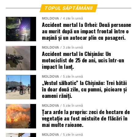
TOPUL SĂPTĂMÂNII
MOLDOVA
4 zile în urmă
Accident mortal la Orhei: Două persoane
au murit după un impact frontal între o
mașină și un autocar plin cu pasageri.
MOLDOVA
3 zile în urmă
Accident mortal în Chișinău: Un
motociclist de 25 de ani, ucis într-un
impact în lanț.
La lichidarea consecințelor intemperiilor sunt antrenați
MOLDOVA
5 zile în urmă
aproape două mii de angajați ai Ministerului Afacerilor
„Vestul sălbatic” la Chișinău: Trei bătăi
în doar două zile, cu pumni, picioare și
Interne, dar și toate serviciile specializate de nivel local,
oameni răniți.
raional și național.
MOLDOVA
5 zile în urmă
Menționăm că meteorologii prognozează vreme instabilă
Țara arde la propriu: zeci de hectare de
și pentru următoarele zile.
vegetație au fost mistuite de flăcări în
mai multe raioane.
MOLDOVA
5 zile în urmă