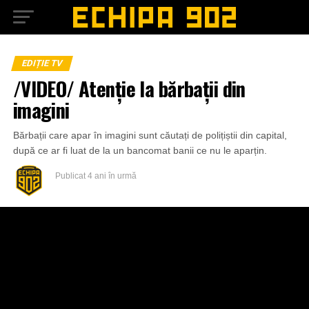
EDIȚIE TV
/VIDEO/ Atenție la bărbații din
imagini
Bărbații care apar în imagini sunt căutați de polițiștii din capital,
după ce ar fi luat de la un bancomat banii ce nu le aparțin.
Publicat
4 ani în urmă