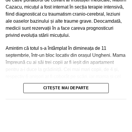
Cazacu, micuțul a fost internat în secția terapie intensivă,
fiind diagnosticat cu traumatism cranio-cerebral, leziuni
ale oaselor bazinului și alte traume grave. Deocamdată,
medicii sunt rezervații în a face careva prognosticuri
privind evoluția stării micuțului.
Amintim că totul s-a întâmplat în dimineața de 11
septembrie, într-un bloc locativ din orașul Ungheni. Mama
împreună cu ai săi trei copii ar fi ieșit din apartament
pentru a-i duce la grădiniță. Cei mai mari copii, de 4 și,
respectiv 6 anișori ar fi coborât pe scări, iar mama și cel
de-al treilea micuț, de 2 ani, urmau să meargă cu
CITEȘTE MAI DEPARTE
ascensorul. La ușile deschise ale liftului, mama a reușit
Nici în Chișinău situația nu a fost una mai bună. Aici
să împingă doar partea din fața a căruciorului în care se
drumurile s-au transformat în râuri, iar trecătorii au fost
afla micuțul, și s-a întors pentru a lua o pungă, moment în
nevoiți să meargă prin apa care le ajungea până la
care ușile s-au închis! Copilul a căzut în gol, în tunelul
genunchi. În unele cazuri, oamenii erau luați, la propriu,
liftului, iar cabina ascensorului a urcat la nivelele
de puhoaie.
superioare, blocându-se între etajele 8 și 9. Ușile liftului