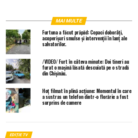
MAI MULTE
Furtuna a făcut prăpăd: Copaci doborâți,
acoperișuri smulse și intervenții în lanț ale
salvatorilor.
/VIDEO/ Furt în câteva minute: Doi tineri au
furat o mașină lăsată descuiată pe o stradă
din Chișinău.
Hoț filmat în plină acțiune: Momentul în care
a sustras un telefon dintr-o florărie a fost
surprins de camere
EDIȚIE TV