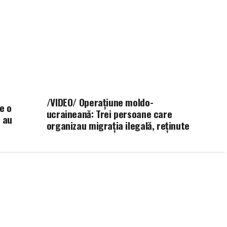
/VIDEO/ Operațiune moldo-
e o
ucraineană: Trei persoane care
i au
organizau migrația ilegală, reținute