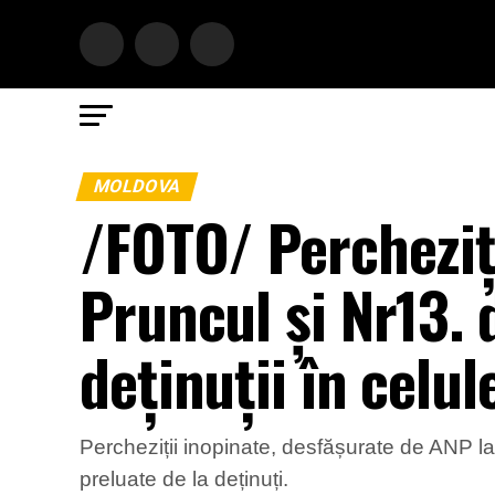
MOLDOVA
/FOTO/ Percheziți
Pruncul și Nr13.
deținuții în celul
Percheziții inopinate, desfășurate de ANP la
preluate de la deținuți.