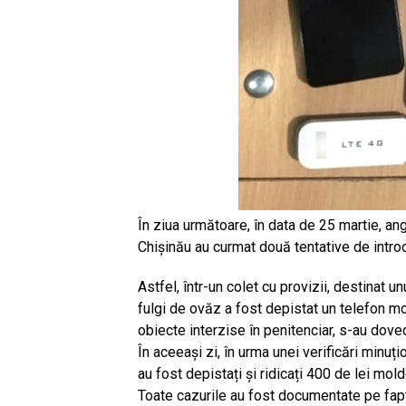
În ziua următoare, în data de 25 martie, anga
Chișinău au curmat două tentative de introdu
Astfel, într-un colet cu provizii, destinat u
fulgi de ovăz a fost depistat un telefon mob
obiecte interzise în penitenciar, s-au doved
În aceeași zi, în urma unei verificări minuți
au fost depistați și ridicați 400 de lei mold
Toate cazurile au fost documentate pe faptu