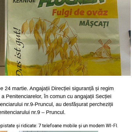
 24 martie. Angajații Direcției siguranță și regim
 a Penitenciarelor, în comun cu angajații Secției
enciarului nr.9-Pruncul, au desfășurat percheziții
enitenciarului nr.9 – Pruncul.
epistate şi ridicate: 7 telefoane mobile și un modem WI-FI.