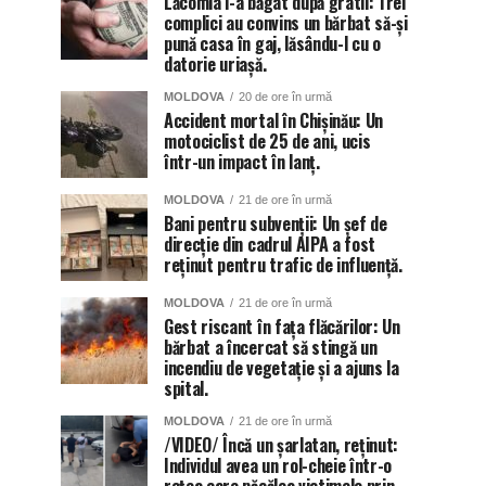
Lăcomia i-a băgat după gratii: Trei
complici au convins un bărbat să-și
pună casa în gaj, lăsându-l cu o
datorie uriașă.
MOLDOVA
20 de ore în urmă
Accident mortal în Chișinău: Un
motociclist de 25 de ani, ucis
într-un impact în lanț.
MOLDOVA
21 de ore în urmă
Bani pentru subvenții: Un șef de
direcție din cadrul AIPA a fost
reținut pentru trafic de influență.
MOLDOVA
21 de ore în urmă
Gest riscant în fața flăcărilor: Un
bărbat a încercat să stingă un
incendiu de vegetație și a ajuns la
spital.
MOLDOVA
21 de ore în urmă
/VIDEO/ Încă un șarlatan, reținut:
Individul avea un rol-cheie într-o