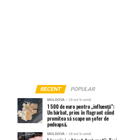
RECENT
POPULAR
MOLDOVA
19 ore în urmă
1 500 de euro pentru „influență”:
Un bărbat, prins în flagrant când
promitea să scape un șofer de
pedeapsă.
MOLDOVA
19 ore în urmă