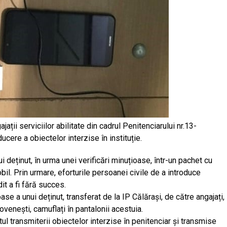
jații serviciilor abilitate din cadrul Penitenciarului nr.13-
cere a obiectelor interzise în instituție.
nui deținut, în urma unei verificări minuțioase, într-un pachet cu
il. Prin urmare, eforturile persoanei civile de a introduce
it a fi fără succes.
oase a unui deținut, transferat de la IP Călărași, de către angajați,
ovenești, camuflați în pantalonii acestuia.
l transmiterii obiectelor interzise în penitenciar și transmise