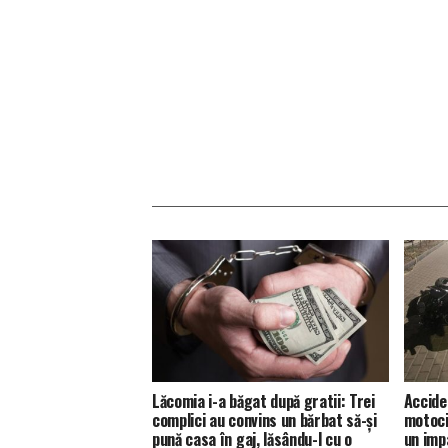
Lăcomia i-a băgat după gratii: Trei
Accide
complici au convins un bărbat să-și
motocic
pună casa în gaj, lăsându-l cu o
un impa