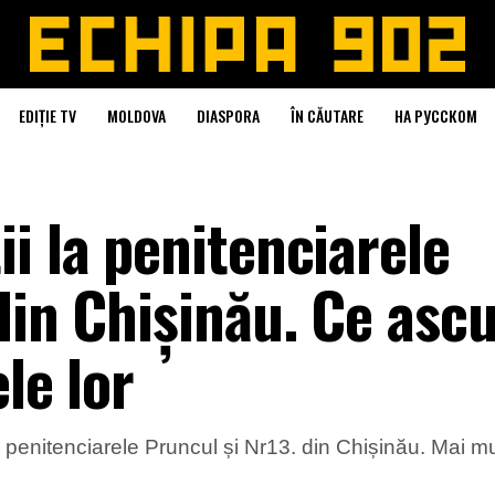
EDIȚIE TV
MOLDOVA
DIASPORA
ÎN CĂUTARE
НА РУССКОМ
i la penitenciarele
 din Chișinău. Ce as
ele lor
 penitenciarele Pruncul și Nr13. din Chișinău. Mai mul