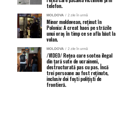
rețea care păcălea victimele prin
telefon.
MOLDOVA
2 zile în urmă
Minor moldovean, reținut în
Polonia: A creat haos pe străzile
unui oraș în timp ce se afla băut la
volan.
MOLDOVA
2 zile în urmă
/VIDEO/ Rețea care scotea ilegal
din țară sute de ucraineni,
destructurată pas cu pas. Încă
trei persoane au fost reținute,
inclusiv doi foști polițiști de
frontieră.