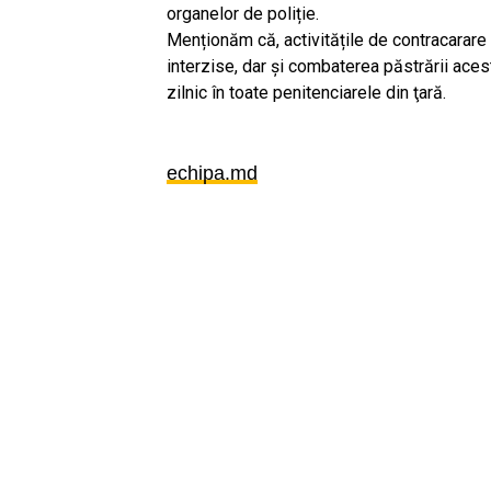
organelor de poliție.
Menționăm că, activitățile de contracarare a
interzise, dar şi combaterea păstrării aces
zilnic în toate penitenciarele din ţară.
echipa.md