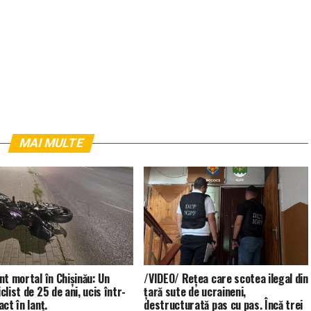
MAI MULTE
nt mortal în Chișinău: Un
/VIDEO/ Rețea care scotea ilegal din
list de 25 de ani, ucis într-
țară sute de ucraineni,
ct în lanț.
destructurată pas cu pas. Încă trei