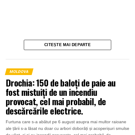
CITEȘTE MAI DEPARTE
MOLDOVA
Drochia: 150 de baloți de paie au
fost mistuiți de un incendiu
provocat, cel mai probabil, de
descărcările electrice.
Furtuna care s-a abătut pe 6 august asupra mai multor raioane
ale țării s-a lăsat nu doar cu arbori doborâți și acoperișuri smulse
de vânt, ci și cu incendii provocate, cel mai probabil, de