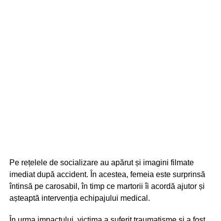
Pe rețelele de socializare au apărut și imagini filmate
imediat după accident. În acestea, femeia este surprinsă
întinsă pe carosabil, în timp ce martorii îi acordă ajutor și
așteaptă intervenția echipajului medical.
În urma impactului, victima a suferit traumatisme și a fost