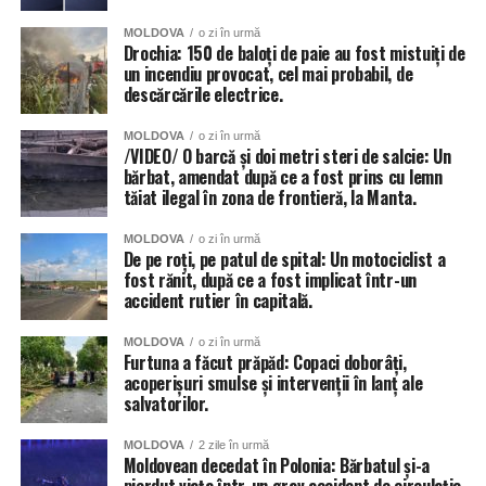
MOLDOVA
o zi în urmă
Drochia: 150 de baloți de paie au fost mistuiți de
un incendiu provocat, cel mai probabil, de
descărcările electrice.
MOLDOVA
o zi în urmă
/VIDEO/ O barcă și doi metri steri de salcie: Un
bărbat, amendat după ce a fost prins cu lemn
tăiat ilegal în zona de frontieră, la Manta.
MOLDOVA
o zi în urmă
De pe roți, pe patul de spital: Un motociclist a
fost rănit, după ce a fost implicat într-un
accident rutier în capitală.
MOLDOVA
o zi în urmă
Furtuna a făcut prăpăd: Copaci doborâți,
acoperișuri smulse și intervenții în lanț ale
salvatorilor.
MOLDOVA
2 zile în urmă
Moldovean decedat în Polonia: Bărbatul și-a
pierdut viața într-un grav accident de circulație.