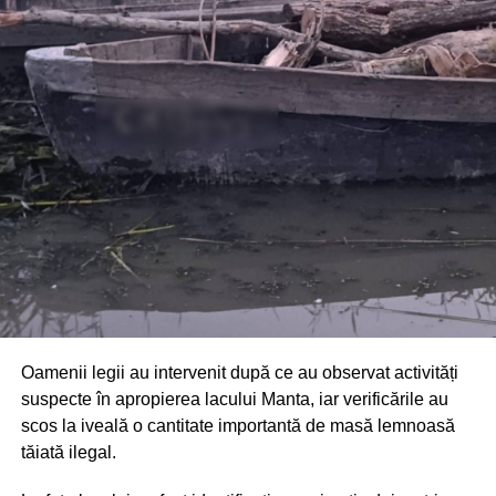
Din fericire, nimeni nu a avut de suferit, iar reprezentanții
comunității au mulțumit atât pompierilor din Drochia, cât și
localnicilor care au intervenit prompt și au contribuit la
limitarea pagubelor.
Oamenii legii au intervenit după ce au observat activități
suspecte în apropierea lacului Manta, iar verificările au
scos la iveală o cantitate importantă de masă lemnoasă
tăiată ilegal.