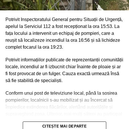
Potrivit Inspectoratului General pentru Situații de Urgență,
apelul la Serviciul 112 a fost recepționat la ora 15:53. La
fața locului a intervenit un echipaj de pompieri, care a
reușit să localizeze incendiul la ora 16:56 și să lichideze
complet focarul la ora 19:23.
Potrivit informațiilor publicate de reprezentanții comunității
locale, incendiul ar fi izbucnit chiar înainte de ploaie și ar
fi fost provocat de un fulger. Cauza exactă urmează însă
să fie stabilită de specialiști.
Conform unui post de televiziune local, până la sosirea
pompierilor, localnicii s-au mobilizat și au încercat să
împiedice extinderea flăcărilor, alertând autoritățile și
supraveghind zona. Ulterior, mai mulți săteni au participat
la intervenție, punând la dispoziția salvatorilor tehnică
CITEȘTE MAI DEPARTE
agricolă și transportând apă pentru stingerea incendiului.