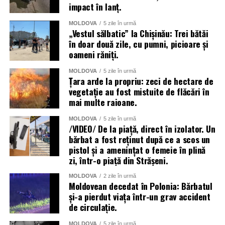
impact în lanț.
MOLDOVA
5 zile în urmă
„Vestul sălbatic” la Chișinău: Trei bătăi
în doar două zile, cu pumni, picioare și
oameni răniți.
MOLDOVA
5 zile în urmă
Țara arde la propriu: zeci de hectare de
vegetație au fost mistuite de flăcări în
mai multe raioane.
MOLDOVA
5 zile în urmă
/VIDEO/ De la piață, direct în izolator. Un
bărbat a fost reținut după ce a scos un
pistol și a amenințat o femeie în plină
zi, într-o piață din Strășeni.
MOLDOVA
2 zile în urmă
Moldovean decedat în Polonia: Bărbatul
și-a pierdut viața într-un grav accident
de circulație.
MOLDOVA
5 zile în urmă