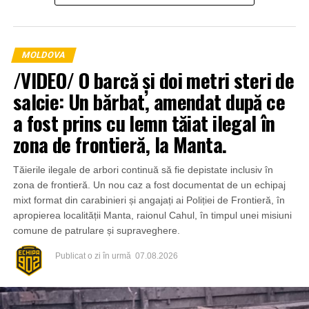
MOLDOVA
/VIDEO/ O barcă și doi metri steri de
salcie: Un bărbat, amendat după ce
a fost prins cu lemn tăiat ilegal în
zona de frontieră, la Manta.
Tăierile ilegale de arbori continuă să fie depistate inclusiv în
zona de frontieră. Un nou caz a fost documentat de un echipaj
mixt format din carabinieri și angajați ai Poliției de Frontieră, în
apropierea localității Manta, raionul Cahul, în timpul unei misiuni
comune de patrulare și supraveghere.
Publicat
o zi în urmă
07.08.2026