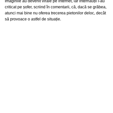
Imaginile au devenit virale pe internet, iar internauții l-au
criticat pe șofer, scriind în comentarii, că, dacă se grăbea,
atunci mai bine nu oferea trecerea pietonilor deloc, decât
să provoace o astfel de situație.