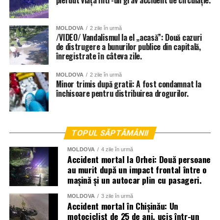
MOLDOVA
2 zile în urmă
/VIDEO/ Vandalismul la el „acasă”: Două cazuri
de distrugere a bunurilor publice din capitală,
înregistrate în câteva zile.
MOLDOVA
2 zile în urmă
Minor trimis după gratii: A fost condamnat la
închisoare pentru distribuirea drogurilor.
TOPUL SĂPTĂMÂNII
MOLDOVA
4 zile în urmă
Accident mortal la Orhei: Două persoane
au murit după un impact frontal între o
mașină și un autocar plin cu pasageri.
MOLDOVA
3 zile în urmă
Accident mortal în Chișinău: Un
motociclist de 25 de ani, ucis într-un