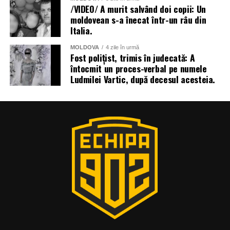
/VIDEO/ A murit salvând doi copii: Un
moldovean s-a înecat într-un râu din
Italia.
MOLDOVA
4 zile în urmă
Fost polițist, trimis în judecată: A
întocmit un proces-verbal pe numele
Ludmilei Vartic, după decesul acesteia.