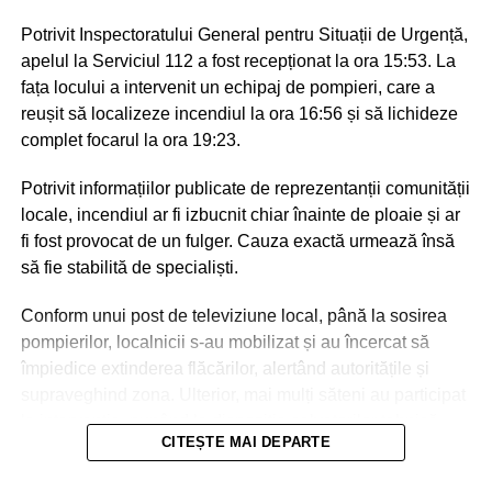
Potrivit Inspectoratului General pentru Situații de Urgență,
apelul la Serviciul 112 a fost recepționat la ora 15:53. La
fața locului a intervenit un echipaj de pompieri, care a
reușit să localizeze incendiul la ora 16:56 și să lichideze
complet focarul la ora 19:23.
Potrivit informațiilor publicate de reprezentanții comunității
locale, incendiul ar fi izbucnit chiar înainte de ploaie și ar
fi fost provocat de un fulger. Cauza exactă urmează însă
să fie stabilită de specialiști.
Conform unui post de televiziune local, până la sosirea
pompierilor, localnicii s-au mobilizat și au încercat să
împiedice extinderea flăcărilor, alertând autoritățile și
supraveghind zona. Ulterior, mai mulți săteni au participat
la intervenție, punând la dispoziția salvatorilor tehnică
CITEȘTE MAI DEPARTE
agricolă și transportând apă pentru stingerea incendiului.