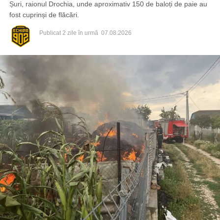
Șuri, raionul Drochia, unde aproximativ 150 de baloți de paie au
fost cuprinși de flăcări.
Publicat
2 zile în urmă
07.08.2026