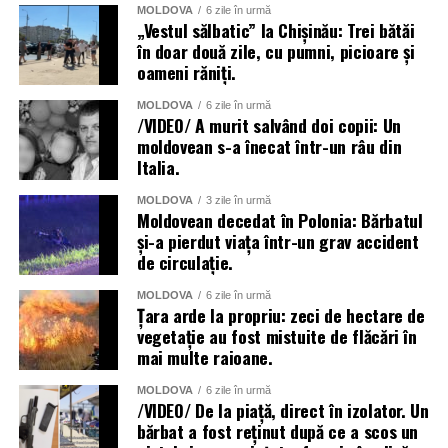
MOLDOVA
6 zile în urmă
„Vestul sălbatic” la Chișinău: Trei bătăi
în doar două zile, cu pumni, picioare și
oameni răniți.
MOLDOVA
6 zile în urmă
/VIDEO/ A murit salvând doi copii: Un
moldovean s-a înecat într-un râu din
Italia.
MOLDOVA
3 zile în urmă
Moldovean decedat în Polonia: Bărbatul
și-a pierdut viața într-un grav accident
de circulație.
MOLDOVA
6 zile în urmă
Țara arde la propriu: zeci de hectare de
vegetație au fost mistuite de flăcări în
mai multe raioane.
MOLDOVA
6 zile în urmă
/VIDEO/ De la piață, direct în izolator. Un
bărbat a fost reținut după ce a scos un