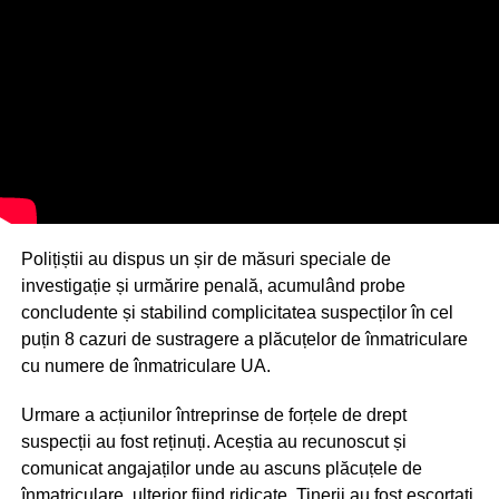
Polițiștii au dispus un șir de măsuri speciale de
investigație și urmărire penală, acumulând probe
concludente și stabilind complicitatea suspecților în cel
puțin 8 cazuri de sustragere a plăcuțelor de înmatriculare
cu numere de înmatriculare UA.
Urmare a acțiunilor întreprinse de forțele de drept
suspecții au fost reținuți. Aceștia au recunoscut și
comunicat angajaților unde au ascuns plăcuțele de
înmatriculare, ulterior fiind ridicate. Tinerii au fost escortați