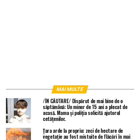
MAI MULTE
/ÎN CĂUTARE/ Dispărut de mai bine de o
săptămână: Un minor de 15 ani a plecat de
acasă. Mama și poliția solicită ajutorul
cetățenilor.
Țara arde la propriu: zeci de hectare de
vegetație au fost mistuite de flăcări în mai