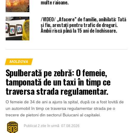
multe raioane.
/VIDEO/ „Afacere” de familie, anihilată: Tată
și fiu, arestați pentru trafic de droguri.
Ambii riscă până la 15 ani de închisoare.
MOLDOVA
Spulberată pe zebră: O femeie,
tamponată de un taxi în timp ce
traversa strada regulamentar.
O femeie de 34 de ani a ajuns la spital, după ce a fost lovită de
un automobil în timp ce traversa regulamentar strada pe o
trecere de pietoni din sectorul Buiucani al capitalei.
Publicat
2 zile în urmă
07.08.2026