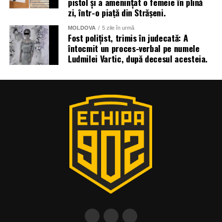
pistol și a amenințat o femeie în plină
zi, într-o piață din Strășeni.
MOLDOVA
5 zile în urmă
Fost polițist, trimis în judecată: A
întocmit un proces-verbal pe numele
Ludmilei Vartic, după decesul acesteia.