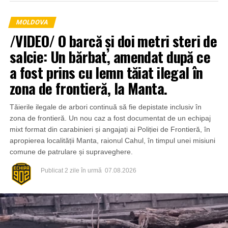
MOLDOVA
/VIDEO/ O barcă și doi metri steri de
salcie: Un bărbat, amendat după ce
a fost prins cu lemn tăiat ilegal în
zona de frontieră, la Manta.
Tăierile ilegale de arbori continuă să fie depistate inclusiv în
zona de frontieră. Un nou caz a fost documentat de un echipaj
mixt format din carabinieri și angajați ai Poliției de Frontieră, în
apropierea localității Manta, raionul Cahul, în timpul unei misiuni
comune de patrulare și supraveghere.
Publicat
2 zile în urmă
07.08.2026