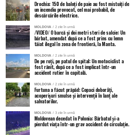
Drochia: 150 de baloți de paie au fost mistuiți de
un incendiu provocat, cel mai probabil, de
descărcările electrice.
MOLDOVA
2 zile în urmă
/VIDEO/ O barcă și doi metri steri de salcie: Un
bărbat, amendat după ce a fost prins cu lemn
tăiat ilegal în zona de frontieră, la Manta.
MOLDOVA
2 zile în urmă
De pe roți, pe patul de spital: Un motociclist a
fost rănit, după ce a fost implicat într-un
accident rutier în capitală.
MOLDOVA
2 zile în urmă
Furtuna a făcut prăpăd: Copaci doborâți,
acoperișuri smulse și intervenții în lanț ale
salvatorilor.
MOLDOVA
3 zile în urmă
Moldovean decedat în Polonia: Bărbatul și-a
pierdut viața într-un grav accident de circulație.