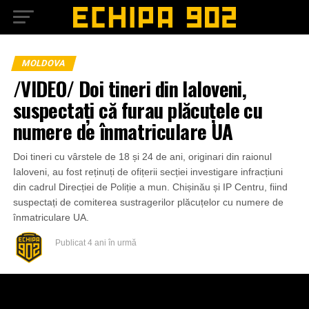
MOLDOVA
/VIDEO/ Doi tineri din Ialoveni,
suspectați că furau plăcuțele cu
numere de înmatriculare UA
Doi tineri cu vârstele de 18 și 24 de ani, originari din raionul
Ialoveni, au fost reținuți de ofițerii secției investigare infracțiuni
din cadrul Direcției de Poliție a mun. Chișinău și IP Centru, fiind
suspectați de comiterea sustragerilor plăcuțelor cu numere de
înmatriculare UA.
Publicat
4 ani în urmă