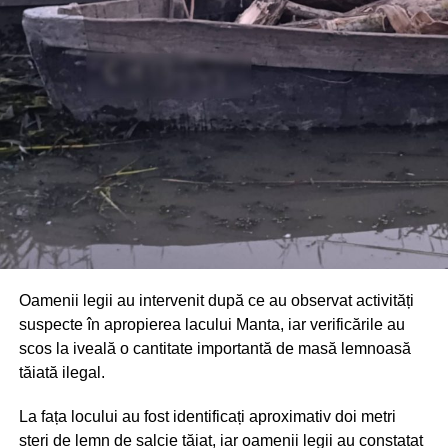
Din fericire, nimeni nu a avut de suferit, iar reprezentanții
comunității au mulțumit atât pompierilor din Drochia, cât și
localnicilor care au intervenit prompt și au contribuit la
limitarea pagubelor.
Oamenii legii au intervenit după ce au observat activități
suspecte în apropierea lacului Manta, iar verificările au
scos la iveală o cantitate importantă de masă lemnoasă
tăiată ilegal.
La fața locului au fost identificați aproximativ doi metri
steri de lemn de salcie tăiat, iar oamenii legii au constatat