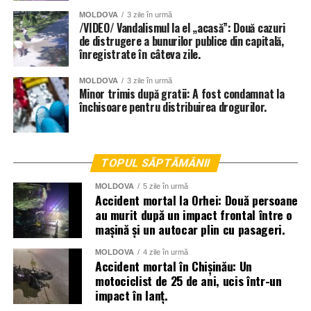
MOLDOVA
3 zile în urmă
/VIDEO/ Vandalismul la el „acasă”: Două cazuri
de distrugere a bunurilor publice din capitală,
înregistrate în câteva zile.
MOLDOVA
3 zile în urmă
Minor trimis după gratii: A fost condamnat la
închisoare pentru distribuirea drogurilor.
TOPUL SĂPTĂMÂNII
MOLDOVA
5 zile în urmă
Accident mortal la Orhei: Două persoane
au murit după un impact frontal între o
mașină și un autocar plin cu pasageri.
MOLDOVA
4 zile în urmă
Accident mortal în Chișinău: Un
motociclist de 25 de ani, ucis într-un
impact în lanț.