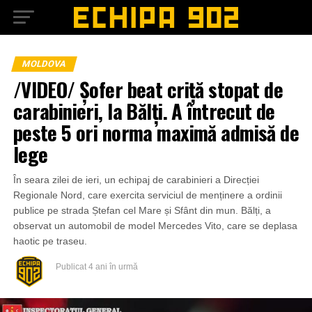
MOLDOVA
/VIDEO/ Șofer beat criță stopat de
carabinieri, la Bălți. A întrecut de
peste 5 ori norma maximă admisă de
lege
În seara zilei de ieri, un echipaj de carabinieri a Direcției
Regionale Nord, care exercita serviciul de menținere a ordinii
publice pe strada Ștefan cel Mare și Sfânt din mun. Bălți, a
observat un automobil de model Mercedes Vito, care se deplasa
haotic pe traseu.
Publicat
4 ani în urmă