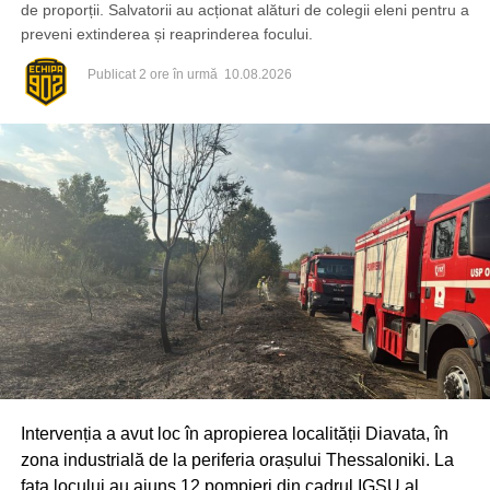
de proporții. Salvatorii au acționat alături de colegii eleni pentru a
preveni extinderea și reaprinderea focului.
Publicat
2 ore în urmă
10.08.2026
În dosar este cercetat în stare de libertate un cetățean al
Republicii Moldova, în vârstă de 38 de ani.
Oamenii legii continuă acțiunile procesual-penale pentru
documentarea completă a cazului, stabilirea tuturor
Intervenția a avut loc în apropierea localității Diavata, în
circumstanțelor și identificarea tuturor persoanelor
zona industrială de la periferia orașului Thessaloniki. La
implicate.
fața locului au ajuns 12 pompieri din cadrul IGSU al