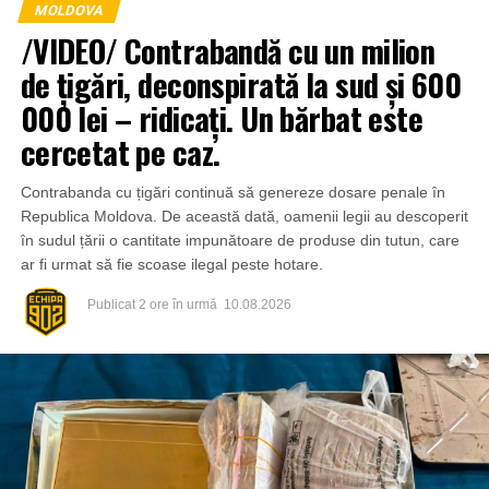
MOLDOVA
/VIDEO/ Contrabandă cu un milion
de țigări, deconspirată la sud și 600
000 lei – ridicați. Un bărbat este
cercetat pe caz.
Contrabanda cu țigări continuă să genereze dosare penale în
Republica Moldova. De această dată, oamenii legii au descoperit
în sudul țării o cantitate impunătoare de produse din tutun, care
ar fi urmat să fie scoase ilegal peste hotare.
Publicat
2 ore în urmă
10.08.2026