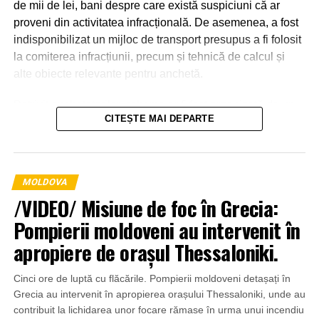
de mii de lei, bani despre care există suspiciuni că ar
proveni din activitatea infracțională. De asemenea, a fost
indisponibilizat un mijloc de transport presupus a fi folosit
la comiterea infracțiunii, precum și tehnică de calcul și
alte obiecte relevante pentru anchetă.
Potrivit anchetatorilor, schema ar fi fost organizată de un
CITEȘTE MAI DEPARTE
grup de persoane, o parte dintre acestea fiind deja
identificate. Alte persoane suspectate de implicare
urmează să fie stabilite în cadrul investigațiilor.
MOLDOVA
/VIDEO/ Misiune de foc în Grecia:
Pompierii moldoveni au intervenit în
apropiere de orașul Thessaloniki.
Cinci ore de luptă cu flăcările. Pompierii moldoveni detașați în
Grecia au intervenit în apropierea orașului Thessaloniki, unde au
contribuit la lichidarea unor focare rămase în urma unui incendiu