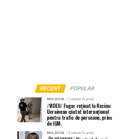
RECENT
POPULAR
MOLDOVA
2 minute în urmă
/VIDEO/ Fugar reținut la Rezina:
Ucrainean căutat internațional
pentru trafic de persoane, prins
de IGM.
MOLDOVA
5 minute în urmă