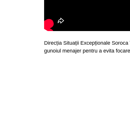
Direcția Situații Excepționale Soroc
gunoiul menajer pentru a evita focar