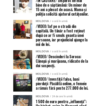
/ÎN CĂUTARE/ Dispărut de mai
bine de o săptămână: Un minor de
15 ani a plecat de acasă. Mama și
poliția solicită ajutorul cetățenilor.
MOLDOVA
o oră în urmă
/VIDEO/Jaf pe o stradă din
capitală. Un tânăr a fost reținut
după ce ar fi smuls geanta unei
persoane, iar prejudiciul ajunge la
mii de lei.
MOLDOVA
o oră în urmă
/VIDEO/ Descinderi la Soroca:
Cânepă și marijuana, ridicate de la
doi suspecți.
MOLDOVA
o oră în urmă
/VIDEO/ Investiții false, bani
pierduți: Păcălită online, o femeie
a rămas fără peste 277.000 de lei.
MOLDOVA
24 de ore în urmă
1 500 de euro pentru „influență”: