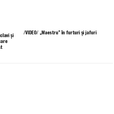
/VIDEO/ „Maestru” în furturi și jafuri
lavi și
care
st