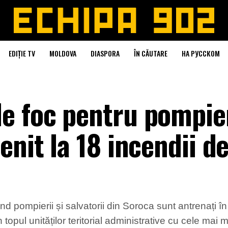
EDIȚIE TV
MOLDOVA
DIASPORA
ÎN CĂUTARE
НА РУССКОМ
e foc pentru pompier
enit la 18 incendii d
nd pompierii și salvatorii din Soroca sunt antrenați în 
opul unităților teritorial administrative cu cele mai m