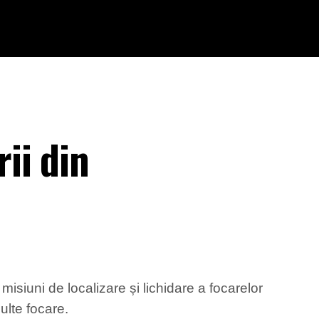
ii din
e
misiuni de localizare și lichidare a focarelor
ulte focare.