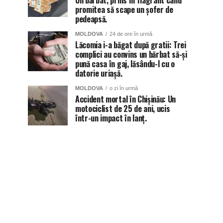
Un bărbat, prins în flagrant când
promitea să scape un șofer de
pedeapsă.
MOLDOVA
24 de ore în urmă
Lăcomia i-a băgat după gratii: Trei
complici au convins un bărbat să-și
pună casa în gaj, lăsându-l cu o
datorie uriașă.
MOLDOVA
o zi în urmă
Accident mortal în Chișinău: Un
motociclist de 25 de ani, ucis
într-un impact în lanț.