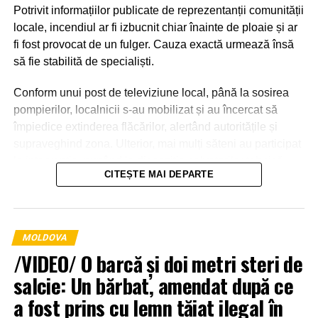
Potrivit informațiilor publicate de reprezentanții comunității
locale, incendiul ar fi izbucnit chiar înainte de ploaie și ar
fi fost provocat de un fulger. Cauza exactă urmează însă
să fie stabilită de specialiști.
Conform unui post de televiziune local, până la sosirea
pompierilor, localnicii s-au mobilizat și au încercat să
împiedice extinderea flăcărilor, alertând autoritățile și
supraveghind zona. Ulterior, mai mulți săteni au participat
la intervenție, punând la dispoziția salvatorilor tehnică
CITEȘTE MAI DEPARTE
agricolă și transportând apă pentru stingerea incendiului.
MOLDOVA
/VIDEO/ O barcă și doi metri steri de
salcie: Un bărbat, amendat după ce
a fost prins cu lemn tăiat ilegal în