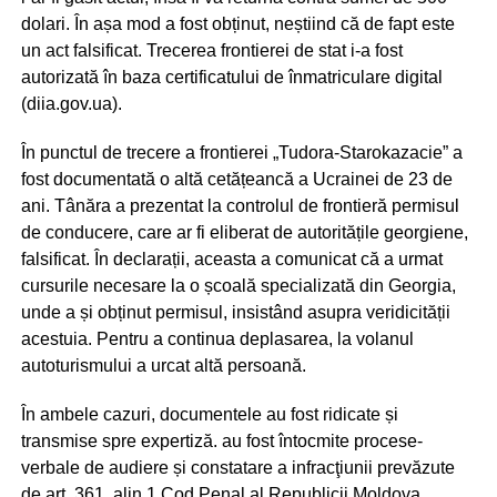
dolari. În așa mod a fost obținut, neștiind că de fapt este
un act falsificat. Trecerea frontierei de stat i-a fost
autorizată în baza certificatului de înmatriculare digital
(diia.gov.ua).
În punctul de trecere a frontierei „Tudora-Starokazacie” a
fost documentată o altă cetățeancă a Ucrainei de 23 de
ani. Tânăra a prezentat la controlul de frontieră permisul
de conducere, care ar fi eliberat de autoritățile georgiene,
falsificat. În declarații, aceasta a comunicat că a urmat
cursurile necesare la o școală specializată din Georgia,
unde a și obținut permisul, insistând asupra veridicității
acestuia. Pentru a continua deplasarea, la volanul
autoturismului a urcat altă persoană.
În ambele cazuri, documentele au fost ridicate și
transmise spre expertiză. au fost întocmite procese-
verbale de audiere și constatare a infracţiunii prevăzute
de art. 361, alin.1 Cod Penal al Republicii Moldova.