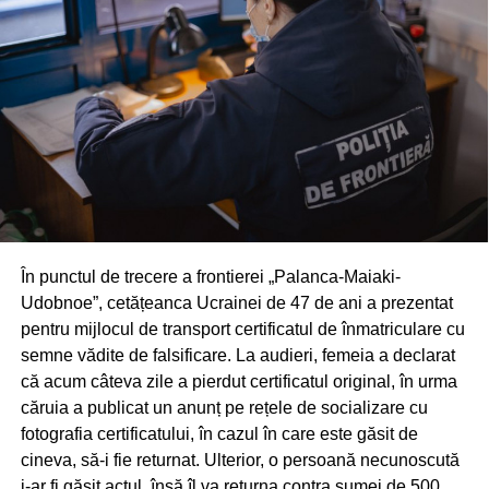
În punctul de trecere a frontierei „Palanca-Maiaki-
Udobnoe”, cetățeanca Ucrainei de 47 de ani a prezentat
pentru mijlocul de transport certificatul de înmatriculare cu
semne vădite de falsificare. La audieri, femeia a declarat
că acum câteva zile a pierdut certificatul original, în urma
căruia a publicat un anunț pe rețele de socializare cu
fotografia certificatului, în cazul în care este găsit de
cineva, să-i fie returnat. Ulterior, o persoană necunoscută
i-ar fi găsit actul, însă îl va returna contra sumei de 500