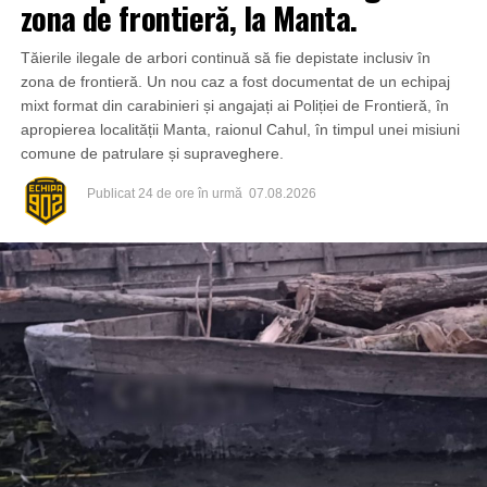
zona de frontieră, la Manta.
Tăierile ilegale de arbori continuă să fie depistate inclusiv în
zona de frontieră. Un nou caz a fost documentat de un echipaj
mixt format din carabinieri și angajați ai Poliției de Frontieră, în
apropierea localității Manta, raionul Cahul, în timpul unei misiuni
comune de patrulare și supraveghere.
Publicat
24 de ore în urmă
07.08.2026
Din fericire, nimeni nu a avut de suferit, iar reprezentanții
comunității au mulțumit atât pompierilor din Drochia, cât și
localnicilor care au intervenit prompt și au contribuit la
limitarea pagubelor.