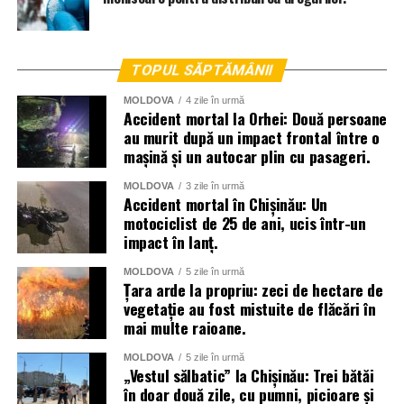
TOPUL SĂPTĂMÂNII
MOLDOVA
4 zile în urmă
Accident mortal la Orhei: Două persoane
au murit după un impact frontal între o
mașină și un autocar plin cu pasageri.
MOLDOVA
3 zile în urmă
Accident mortal în Chișinău: Un
motociclist de 25 de ani, ucis într-un
impact în lanț.
MOLDOVA
5 zile în urmă
Țara arde la propriu: zeci de hectare de
vegetație au fost mistuite de flăcări în
mai multe raioane.
MOLDOVA
5 zile în urmă
„Vestul sălbatic” la Chișinău: Trei bătăi
în doar două zile, cu pumni, picioare și