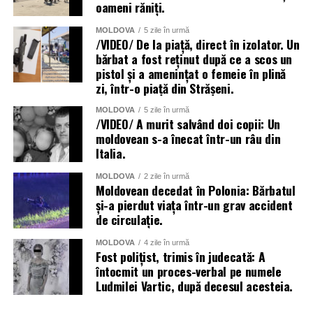
oameni răniți.
MOLDOVA
5 zile în urmă
/VIDEO/ De la piață, direct în izolator. Un
bărbat a fost reținut după ce a scos un
pistol și a amenințat o femeie în plină
zi, într-o piață din Strășeni.
MOLDOVA
5 zile în urmă
/VIDEO/ A murit salvând doi copii: Un
moldovean s-a înecat într-un râu din
Italia.
MOLDOVA
2 zile în urmă
Moldovean decedat în Polonia: Bărbatul
și-a pierdut viața într-un grav accident
de circulație.
MOLDOVA
4 zile în urmă
Fost polițist, trimis în judecată: A
întocmit un proces-verbal pe numele
Ludmilei Vartic, după decesul acesteia.