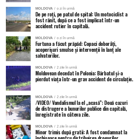
MOLDOVA
o zi în urmă
De pe roți, pe patul de spital: Un motociclist a
fost rănit, după ce a fost implicat într-un
accident rutier în capitală.
MOLDOVA
o zi în urmă
Furtuna a făcut prăpăd: Copaci doborâți,
acoperișuri smulse și intervenții în lanț ale
salvatorilor.
MOLDOVA
2 zile în urmă
Moldovean decedat în Polonia: Bărbatul și-a
pierdut viața într-un grav accident de circulație.
MOLDOVA
2 zile în urmă
/VIDEO/ Vandalismul la el „acasă”: Două cazuri
de distrugere a bunurilor publice din capitală,
înregistrate în câteva zile.
MOLDOVA
2 zile în urmă
Minor trimis după gratii: A fost condamnat la
închisoare pentru distribuirea drogurilor.