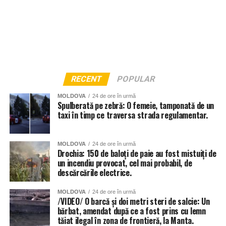
RECENT
POPULAR
MOLDOVA
24 de ore în urmă
Spulberată pe zebră: O femeie, tamponată de un
taxi în timp ce traversa strada regulamentar.
MOLDOVA
24 de ore în urmă
Drochia: 150 de baloți de paie au fost mistuiți de
un incendiu provocat, cel mai probabil, de
descărcările electrice.
MOLDOVA
24 de ore în urmă
/VIDEO/ O barcă și doi metri steri de salcie: Un
bărbat, amendat după ce a fost prins cu lemn
tăiat ilegal în zona de frontieră, la Manta.