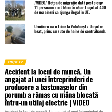
/VIDEO/ Rețea de migrație dată peste cap:
11 persoane sunt bănuite că ar fi ajutat 400
de ucraineni să ajungă ilegal în UE.
Urmărire ca-n filme la Vulcănești: Un șofer
beat, prins cu sute de haine de contrabandă.
EDIȚIE TV
Accident la locul de muncă. Un
angajat al unei întreprinderi de
producere a bastonașelor din
porumb a rămas cu mâna blocată
întru-un utilaj electric | VIDEO
Accident la locul de muncă. Un angajat al unei întreprinderi de