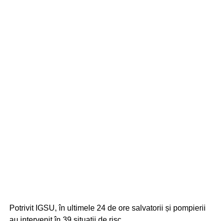
Potrivit IGSU, în ultimele 24 de ore salvatorii și pompierii
au intervenit în 39 situații de risc.