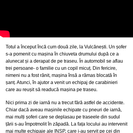
Totul a început încă cum două zile, la Vulcănești. Un șofer
s-a pomenit cu mașina în chiuveta drumului după ce a
alunecat și a derapat de pe traseu. În automobil se aflau
trei persoane- o familie cu un copil micuț. Din fericire,
nimeni nu a fost rănit, mașina însă a rămas blocată în
șanț. Atunci, în ajutor a venit un echipaj de carabinieri
care au reușit să readucă mașina pe traseu.
Nici prima zi de iarnă nu a trecut fără astfel de accidente.
Chiar dacă aveau mașinile echipate cu pneuri de iarnă,
mai mulți șoferi care se deplasau pe traseele din sudul
țării s-au împotmolit în zăpadă. La fața locului au intervenit
mai multe echipaje ale INSP, care i-au servit pe cei din