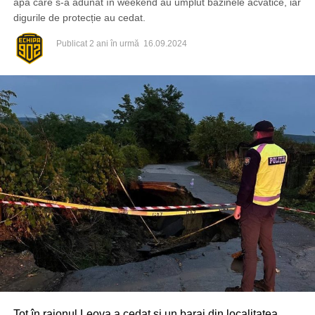
apă care s-a adunat în weekend au umplut bazinele acvatice, iar
digurile de protecție au cedat.
Publicat
2 ani în urmă
16.09.2024
Tot în raionul Leova a cedat și un baraj din localitatea