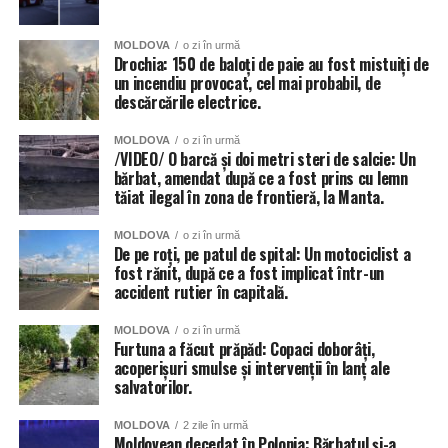
MOLDOVA
o zi în urmă
Drochia: 150 de baloți de paie au fost mistuiți de
un incendiu provocat, cel mai probabil, de
descărcările electrice.
MOLDOVA
o zi în urmă
/VIDEO/ O barcă și doi metri steri de salcie: Un
bărbat, amendat după ce a fost prins cu lemn
tăiat ilegal în zona de frontieră, la Manta.
Și instituțiile de învățământ din Chișinău au fost grav
afectate de ploi, anunță Primăria capitalei. 56 de școli și
MOLDOVA
o zi în urmă
grădinițe din sectoarele Botanica, Buiucani, Centru și
De pe roți, pe patul de spital: Un motociclist a
fost rănit, după ce a fost implicat într-un
Râșcani. Totuși autoritățile dau asigurări că situația va fi
accident rutier în capitală.
remediată în cel mai scurt timp.
MOLDOVA
o zi în urmă
Inundat a fost și teatrul de Operă și Balet Maria Bieșu, sub
Furtuna a făcut prăpăd: Copaci doborâți,
presiunea apei de pe acoperiș, au cedat două țevi.
acoperișuri smulse și intervenții în lanț ale
salvatorilor.
Inundate au fost și trecerile subterane de pietoni, dar și
MOLDOVA
2 zile în urmă
parcările amenajate în subsolurile blocurilor locative.
Moldovean decedat în Polonia: Bărbatul și-a