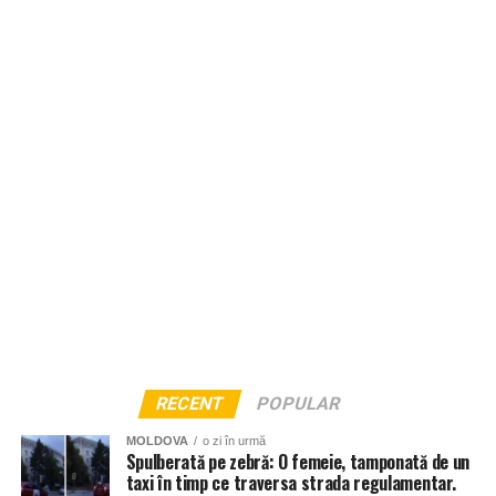
bărbatul a scăpat nevătămat, reușind, cu ajutorul
trecătorilor să iasă singur din vehicul.
Un alt crater s-a format și la intersecția străzilor Uzinelor și
Podul Înalt, circulația în zonă, de asemenea fiind
restricționată.
RECENT
POPULAR
MOLDOVA
o zi în urmă
Spulberată pe zebră: O femeie, tamponată de un
taxi în timp ce traversa strada regulamentar.