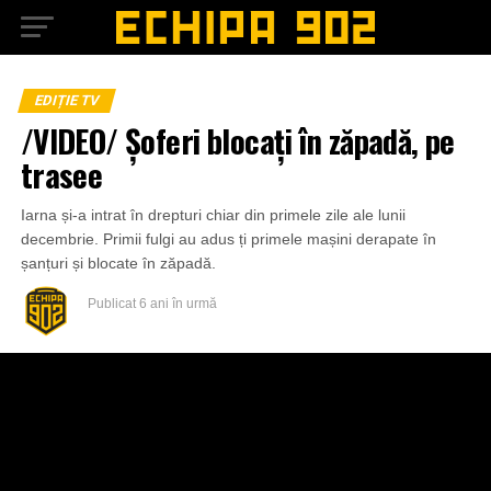
EDIȚIE TV
/VIDEO/ Șoferi blocați în zăpadă, pe
trasee
Iarna și-a intrat în drepturi chiar din primele zile ale lunii
decembrie. Primii fulgi au adus ți primele mașini derapate în
șanțuri și blocate în zăpadă.
Publicat
6 ani în urmă