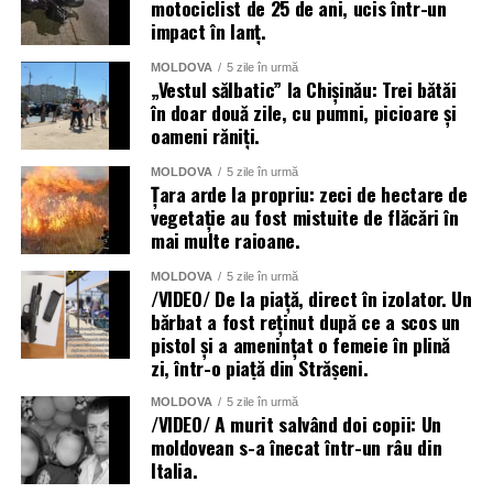
motociclist de 25 de ani, ucis într-un
impact în lanț.
La lichidarea consecințelor intemperiilor sunt antrenați
MOLDOVA
5 zile în urmă
aproape două mii de angajați ai Ministerului Afacerilor
„Vestul sălbatic” la Chișinău: Trei bătăi
în doar două zile, cu pumni, picioare și
Interne, dar și toate serviciile specializate de nivel local,
oameni răniți.
raional și național.
MOLDOVA
5 zile în urmă
Menționăm că meteorologii prognozează vreme instabilă
Țara arde la propriu: zeci de hectare de
și pentru următoarele zile.
vegetație au fost mistuite de flăcări în
mai multe raioane.
MOLDOVA
5 zile în urmă
/VIDEO/ De la piață, direct în izolator. Un
bărbat a fost reținut după ce a scos un
pistol și a amenințat o femeie în plină
zi, într-o piață din Strășeni.
MOLDOVA
5 zile în urmă
/VIDEO/ A murit salvând doi copii: Un
moldovean s-a înecat într-un râu din
Italia.