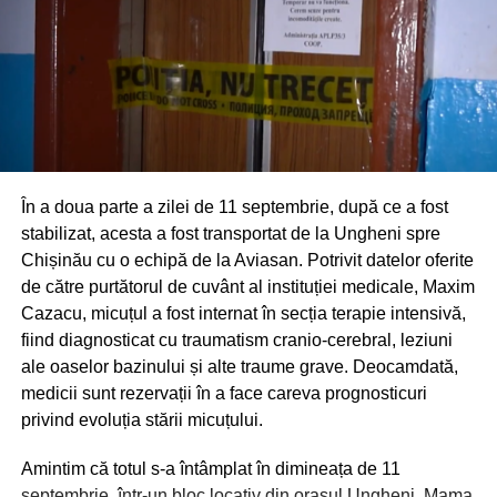
energiei electrice, în zeci de localități rămase în beznă.
Către dimineața de 16 septembrie, toate localitățile erau
deja reconectate la lumină.
În a doua parte a zilei de 11 septembrie, după ce a fost
stabilizat, acesta a fost transportat de la Ungheni spre
Chișinău cu o echipă de la Aviasan. Potrivit datelor oferite
de către purtătorul de cuvânt al instituției medicale, Maxim
Cazacu, micuțul a fost internat în secția terapie intensivă,
fiind diagnosticat cu traumatism cranio-cerebral, leziuni
ale oaselor bazinului și alte traume grave. Deocamdată,
medicii sunt rezervații în a face careva prognosticuri
privind evoluția stării micuțului.
Amintim că totul s-a întâmplat în dimineața de 11
septembrie, într-un bloc locativ din orașul Ungheni. Mama