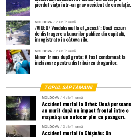
pierdut viața într-un grav accident de circulație.
MOLDOVA
2 zile în urmă
/VIDEO/ Vandalismul la el „acasă”: Două cazuri
de distrugere a bunurilor publice din capitală,
înregistrate în câteva zile.
MOLDOVA
2 zile în urmă
Minor trimis după gratii: A fost condamnat la
închisoare pentru distribuirea drogurilor.
TOPUL SĂPTĂMÂNII
MOLDOVA
4 zile în urmă
Accident mortal la Orhei: Două persoane
au murit după un impact frontal între o
mașină și un autocar plin cu pasageri.
MOLDOVA
3 zile în urmă
Accident mortal în Chișinău: Un