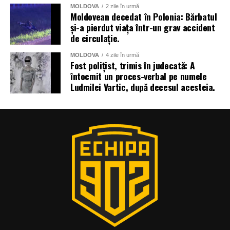
MOLDOVA
2 zile în urmă
Moldovean decedat în Polonia: Bărbatul
și-a pierdut viața într-un grav accident
de circulație.
MOLDOVA
4 zile în urmă
Fost polițist, trimis în judecată: A
întocmit un proces-verbal pe numele
Ludmilei Vartic, după decesul acesteia.