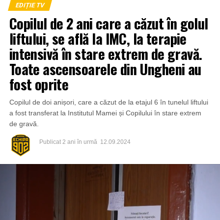
EDIȚIE TV
Copilul de 2 ani care a căzut în golul
liftului, se află la IMC, la terapie
intensivă în stare extrem de gravă.
Toate ascensoarele din Ungheni au
fost oprite
Copilul de doi anișori, care a căzut de la etajul 6 în tunelul liftului
a fost transferat la Institutul Mamei și Copilului în stare extrem
de gravă.
Publicat
2 ani în urmă
12.09.2024
Inspectoratul General pentru Situații de Urgență
menționează că și la această oră autoritățile depun
eforturi pentru consolidarea digurilor de protecție pe râul
Nistru și Prut. Iar pe parcursul nopții, pentru pomparea
apei din gospodăriile afectate de inundații salvatorii au
fost solicitați în 33 de cazuri. Pe lângă pompieri, a fost
nevoie și de intervenția angajaților de la distribuția