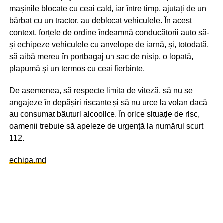
mașinile blocate cu ceai cald, iar între timp, ajutați de un
bărbat cu un tractor, au deblocat vehiculele. În acest
context, forțele de ordine îndeamnă conducătorii auto să-
și echipeze vehiculele cu anvelope de iarnă, și, totodată,
să aibă mereu în portbagaj un sac de nisip, o lopată,
plapumă şi un termos cu ceai fierbinte.
De asemenea, să respecte limita de viteză, să nu se
angajeze în depășiri riscante și să nu urce la volan dacă
au consumat băuturi alcoolice. În orice situație de risc,
oamenii trebuie să apeleze de urgență la numărul scurt
112.
echipa.md