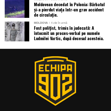
Moldovean decedat în Polonia: Bărbatul
și-a pierdut viața într-un grav accident
de circulație.
MOLDOVA
4 zile în urmă
Fost polițist, trimis în judecată: A
întocmit un proces-verbal pe numele
Ludmilei Vartic, după decesul acesteia.