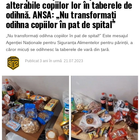
alterabile copiilor lor în taberele de
odihnă. ANSA: „Nu transformați
odihna copiilor în pat de spital”
„Nu transformați odihna copiilor în pat de spital!” Este mesajul
Agenției Naționale pentru Siguranța Alimentelor pentru părinții, a
căror micuți se odihnesc la taberele de vară din țară.
Publicat
3 ani în urmă
21.07.2023