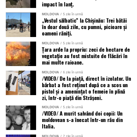
impact în lanț.
MOLDOVA
5 zile în urmă
„Vestul sălbatic” la Chișinău: Trei bătăi
în doar două zile, cu pumni, picioare și
oameni răniți.
MOLDOVA
5 zile în urmă
Țara arde la propriu: zeci de hectare de
vegetație au fost mistuite de flăcări în
mai multe raioane.
MOLDOVA
6 zile în urmă
/VIDEO/ De la piață, direct în izolator. Un
bărbat a fost reținut după ce a scos un
pistol și a amenințat o femeie în plină
zi, într-o piață din Strășeni.
MOLDOVA
5 zile în urmă
/VIDEO/ A murit salvând doi copii: Un
moldovean s-a înecat într-un râu din
Italia.
MOLDOVA
2 zile în urmă