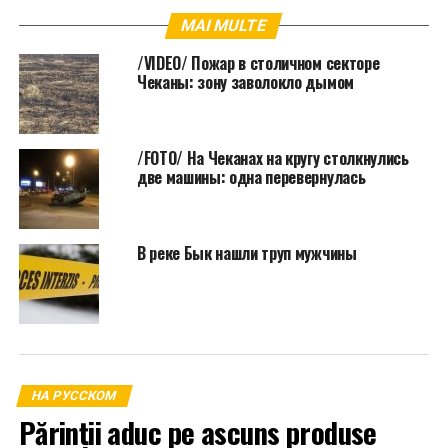
MAI MULTE
/VIDEO/ Пожар в столичном секторе
Чеканы: зону заволокло дымом
/FOTO/ На Чеканах на кругу столкнулись
две машины: одна перевернулась
В реке Бык нашли труп мужчины
НА РУССКОМ
Părinții aduc pe ascuns produse