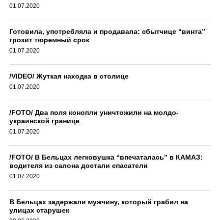
01.07.2020
Готовила, употребляла и продавала: сбытчице “винта”
грозит тюремный срок
01.07.2020
/VIDEO/ Жуткая находка в столице
01.07.2020
/FOTO/ Два поля конопли уничтожили на молдо-
украинской границе
01.07.2020
/FOTO/ В Бельцах легковушка “впечаталась” в КАМАЗ:
водителя из салона достали спасатели
01.07.2020
В Бельцах задержали мужчину, который грабил на
улицах старушек