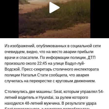
Из изображений, опубликованных в социальной сети
очевидцем, видно, что на место аварии прибыли
врачи и спасатели. По информации полиции, ДТП
произошло около 22:45 на улице Вадул-луй-
Водской. Пресс-секретарь столичного инспектората
полиции Наталья Стати сообщила, что авария
случилась на перекрестке с круговым движением.
Столкнулись две машины: Sеat, которым управлял 54-
летний водитель и Hyundai, за рулем которого
находился 48-летний мужчина. В результате удара