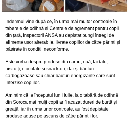
Îndemnul vine după ce, în urma mai multor controale în
taberele de odihnă și Centrele de agrement pentru copii
din țară, inspectorii ANSA au depistat pungi întregi de
alimente ușor alterabile, livrate copiilor de către părinți și
păstrate în condiții neconforme.
Este vorba despre produse din carne, ouă, lactate,
biscuiți, ciocolate și snack-uri, dar și băuturi
carbogazoase sau chiar băuturi energizante care sunt
interzise copiilor.
Amintim că la începutul lunii iulie, la o tabără de odihnă
din Soroca mai mulți copii ar fi acuzat dureri de burtă și
greață, iar în urma unor controale, au fost depistate
produse aduse pe ascuns de către părinții lor.