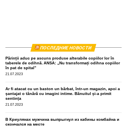
Комбайн был остановлен приблизительно в 440
ПОСЛЕДНИЕ НОВОСТИ
метрах от места происшествия. Водитель прошел тест
Părinții aduc pe ascuns produse alterabile copiilor lor în
на алкоголь, результат оказался отрицательным,
taberele de odihnă. ANSA: „Nu transformați odihna copiilor
передаёт unimedia.info. Все обстоятельства инцидента
în pat de spital”
выясняются.
21.07.2023
aif.md
Ar fi atacat cu un baston un bărbat, într-un magazin, apoi a
șantajat o tânără cu imagini intime. Bănuitul și-a primit
sentința
21.07.2023
В Криулянах мужчина выпрыгнул из кабины комбайна и
скончался на месте