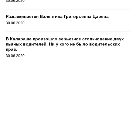
30.06.2020
Разыскивается Валентина Григорьевна Царева
30.06.2020
В Калараше произошло серьезное столкновение двух
пьяных водителей. Ни у кого не было водительских
прав.
30.06.2020