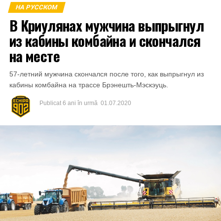
vătămate din mun.Bălți a primit o parte din sumă și anume
НА РУССКОМ
1000 de lei.
В Криулянах мужчина выпрыгнул
из кабины комбайна и скончался
на месте
57-летний мужчина скончался после того, как выпрыгнул из
кабины комбайна на трассе Брэнешть-Мэскэуць.
Publicat
6 ani în urmă
01.07.2020