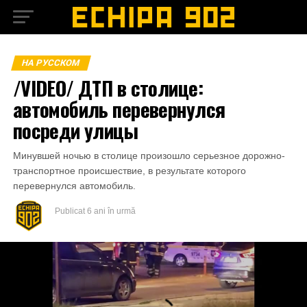
НА РУССКОМ
/VIDEO/ ДТП в столице:
автомобиль перевернулся
посреди улицы
Минувшей ночью в столице произошло серьезное дорожно-
транспортное происшествие, в результате которого
перевернулся автомобиль.
Publicat
6 ani în urmă