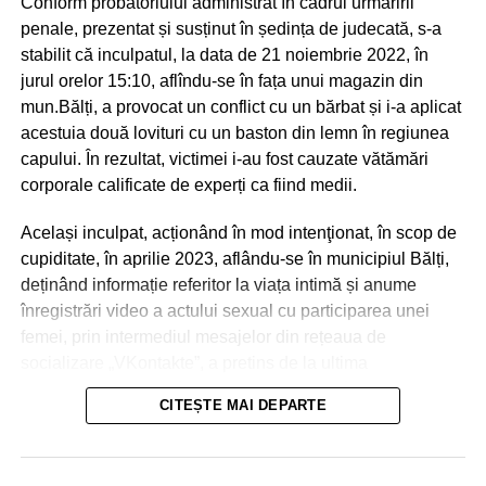
Conform probatoriului administrat în cadrul urmăririi
penale, prezentat și susținut în ședința de judecată, s-a
stabilit că inculpatul, la data de 21 noiembrie 2022, în
jurul orelor 15:10, aflîndu-se în fața unui magazin din
mun.Bălți, a provocat un conflict cu un bărbat și i-a aplicat
acestuia două lovituri cu un baston din lemn în regiunea
capului. În rezultat, victimei i-au fost cauzate vătămări
corporale calificate de experți ca fiind medii.
Același inculpat, acționând în mod intenţionat, în scop de
cupiditate, în aprilie 2023, aflându-se în municipiul Bălți,
deținând informație referitor la viața intimă și anume
înregistrări video a actului sexual cu participarea unei
femei, prin intermediul mesajelor din rețeaua de
socializare „VKontakte”, a pretins de la ultima
transmiterea banilor în sumă de 600 euro, în caz contrar o
CITEȘTE MAI DEPARTE
amenința cu răspândirea înregistrărilor video.
La 21 aprilie 2023, aflându-se în apartamentul părții