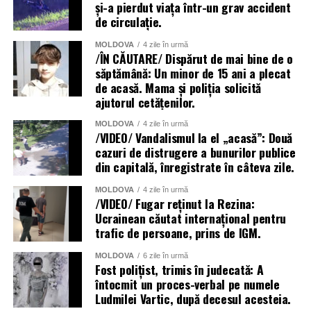
și-a pierdut viața într-un grav accident
de circulație.
MOLDOVA
4 zile în urmă
/ÎN CĂUTARE/ Dispărut de mai bine de o
săptămână: Un minor de 15 ani a plecat
de acasă. Mama și poliția solicită
ajutorul cetățenilor.
MOLDOVA
4 zile în urmă
/VIDEO/ Vandalismul la el „acasă”: Două
cazuri de distrugere a bunurilor publice
din capitală, înregistrate în câteva zile.
MOLDOVA
4 zile în urmă
/VIDEO/ Fugar reținut la Rezina:
Ucrainean căutat internațional pentru
trafic de persoane, prins de IGM.
MOLDOVA
6 zile în urmă
Fost polițist, trimis în judecată: A
întocmit un proces-verbal pe numele
Ludmilei Vartic, după decesul acesteia.