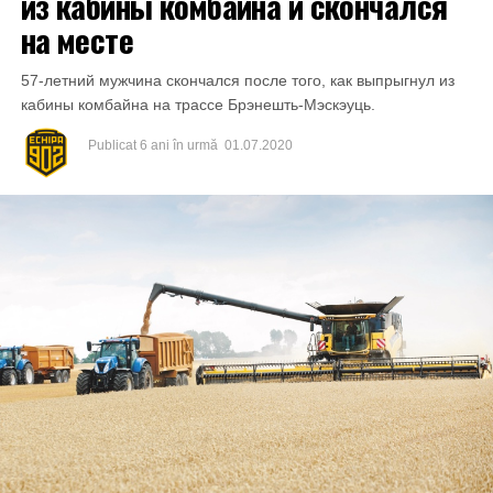
из кабины комбайна и скончался
на месте
57-летний мужчина скончался после того, как выпрыгнул из
кабины комбайна на трассе Брэнешть-Мэскэуць.
Publicat
6 ani în urmă
01.07.2020