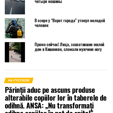
четыре машины
В озере у “Ворот города” утонул молодой
человек
Прямо сейчас! Лица, захватившие жилой
дом в Кишиневе, сломали мужчине ногу
НА РУССКОМ
Părinții aduc pe ascuns produse
alterabile copiilor lor în taberele de
odihnă. ANSA: „Nu transformați
odihna copiilor în pat de spital”