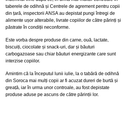
taberele de odihnă și Centrele de agrement pentru copii
din țară, inspectorii ANSA au depistat pungi întregi de
alimente ușor alterabile, livrate copiilor de către părinți și
păstrate în condiții neconforme.
Este vorba despre produse din carne, ouă, lactate,
biscuiți, ciocolate și snack-uri, dar și băuturi
carbogazoase sau chiar băuturi energizante care sunt
interzise copiilor.
Amintim că la începutul lunii iulie, la o tabără de odihnă
din Soroca mai mulți copii ar fi acuzat dureri de burtă și
greață, iar în urma unor controale, au fost depistate
produse aduse pe ascuns de către părinții lor.