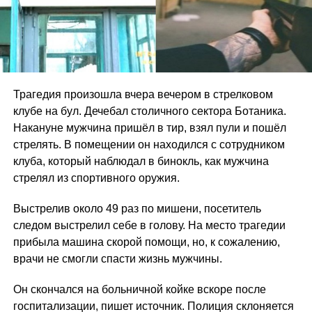
Трагедия произошла вчера вечером в стрелковом
клубе на бул. Дечебал столичного сектора Ботаника.
Hакануне мужчина пришёл в тир, взял пули и пошёл
стрелять. В помещении он находился с сотрудником
клуба, который наблюдал в бинокль, как мужчина
стрелял из спортивного оружия.
Выстрелив около 49 раз по мишени, посетитель
следом выстрелил себе в голову. На место трагедии
прибыла машина скорой помощи, но, к сожалению,
врачи не смогли спасти жизнь мужчины.
Он скончался на больничной койке вскоре после
госпитализации, пишет источник. Полиция склоняется