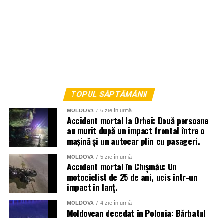
TOPUL SĂPTĂMÂNII
MOLDOVA
6 zile în urmă
Accident mortal la Orhei: Două persoane
au murit după un impact frontal între o
mașină și un autocar plin cu pasageri.
MOLDOVA
5 zile în urmă
Accident mortal în Chișinău: Un
motociclist de 25 de ani, ucis într-un
impact în lanț.
MOLDOVA
4 zile în urmă
Moldovean decedat în Polonia: Bărbatul