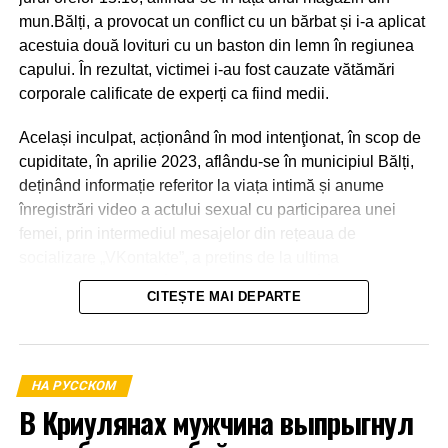
mun.Bălți, a provocat un conflict cu un bărbat și i-a aplicat
acestuia două lovituri cu un baston din lemn în regiunea
capului. În rezultat, victimei i-au fost cauzate vătămări
corporale calificate de experți ca fiind medii.
Același inculpat, acționând în mod intenţionat, în scop de
cupiditate, în aprilie 2023, aflându-se în municipiul Bălți,
deținând informație referitor la viața intimă și anume
înregistrări video a actului sexual cu participarea unei
femei, prin intermediul mesajelor din rețeaua de
socializare „VKontakte”, a pretins de la ultima
transmiterea banilor în sumă de 600 euro, în caz contrar o
CITEȘTE MAI DEPARTE
amenința cu răspândirea înregistrărilor video.
La 21 aprilie 2023, aflându-se în apartamentul părții
vătămate din mun.Bălți a primit o parte din sumă și anume
НА РУССКОМ
1000 de lei.
В Криулянах мужчина выпрыгнул