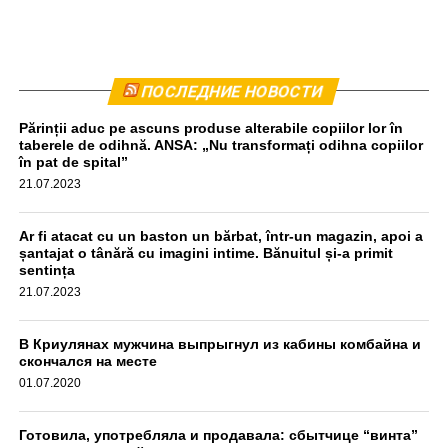
Комбайн был остановлен приблизительно в 440
ПОСЛЕДНИЕ НОВОСТИ
метрах от места происшествия. Водитель прошел тест
Părinții aduc pe ascuns produse alterabile copiilor lor în
на алкоголь, результат оказался отрицательным,
taberele de odihnă. ANSA: „Nu transformați odihna copiilor
передаёт unimedia.info. Все обстоятельства инцидента
în pat de spital”
выясняются.
21.07.2023
aif.md
Ar fi atacat cu un baston un bărbat, într-un magazin, apoi a
șantajat o tânără cu imagini intime. Bănuitul și-a primit
sentința
21.07.2023
В Криулянах мужчина выпрыгнул из кабины комбайна и
скончался на месте
01.07.2020
Готовила, употребляла и продавала: сбытчице “винта”