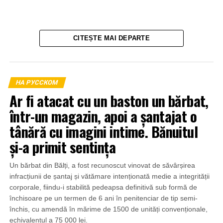
CITEȘTE MAI DEPARTE
НА РУССКОМ
Ar fi atacat cu un baston un bărbat,
într-un magazin, apoi a șantajat o
tânără cu imagini intime. Bănuitul
și-a primit sentința
Un bărbat din Bălți, a fost recunoscut vinovat de săvârșirea
infracțiunii de șantaj și vătămare intenționată medie a integrității
corporale, fiindu-i stabilită pedeapsa definitivă sub formă de
închisoare pe un termen de 6 ani în penitenciar de tip semi-
închis, cu amendă în mărime de 1500 de unități convenționale,
echivalentul a 75 000 lei.