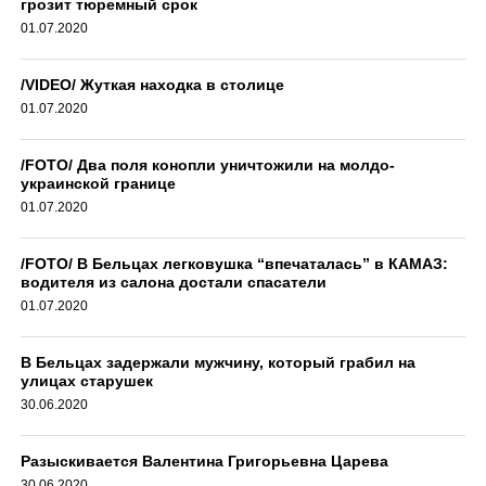
грозит тюремный срок
01.07.2020
/VIDEO/ Жуткая находка в столице
01.07.2020
/FOTO/ Два поля конопли уничтожили на молдо-
украинской границе
01.07.2020
/FOTO/ В Бельцах легковушка “впечаталась” в КАМАЗ:
водителя из салона достали спасатели
01.07.2020
В Бельцах задержали мужчину, который грабил на
улицах старушек
30.06.2020
Разыскивается Валентина Григорьевна Царева
30.06.2020