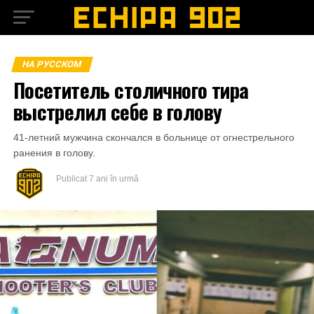
НА РУССКОМ
Посетитель столичного тира
выстрелил себе в голову
41-летний мужчина скончался в больнице от огнестрельного
ранения в голову.
Publicat
7 ani în urmă