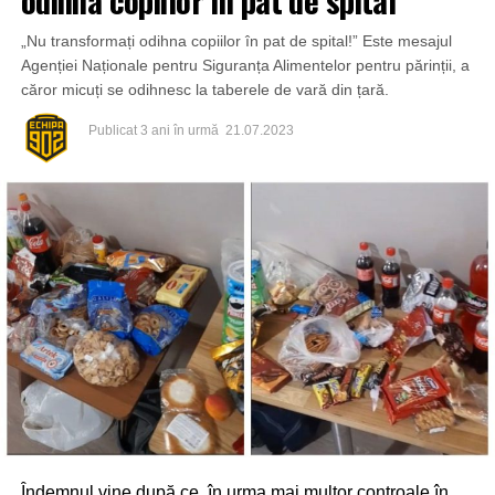
„Nu transformați odihna copiilor în pat de spital!” Este mesajul
Agenției Naționale pentru Siguranța Alimentelor pentru părinții, a
căror micuți se odihnesc la taberele de vară din țară.
Publicat
3 ani în urmă
21.07.2023
Îndemnul vine după ce, în urma mai multor controale în