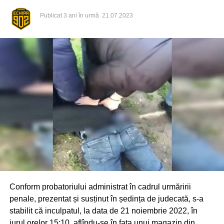
Publicat
3 ani în urmă
21.07.2023
Conform probatoriului administrat în cadrul urmăririi
penale, prezentat și susținut în ședința de judecată, s-a
stabilit că inculpatul, la data de 21 noiembrie 2022, în
jurul orelor 15:10, aflîndu-se în fața unui magazin din