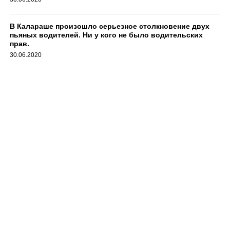
В Калараше произошло серьезное столкновение двух
пьяных водителей. Ни у кого не было водительских
прав.
30.06.2020