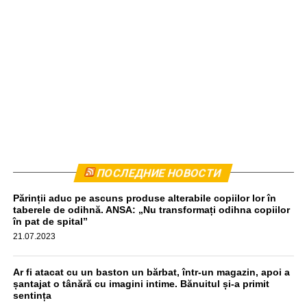
Комбайн был остановлен приблизительно в 440
ПОСЛЕДНИЕ НОВОСТИ
метрах от места происшествия. Водитель прошел тест
Părinții aduc pe ascuns produse alterabile copiilor lor în
на алкоголь, результат оказался отрицательным,
taberele de odihnă. ANSA: „Nu transformați odihna copiilor
передаёт unimedia.info. Все обстоятельства инцидента
în pat de spital”
выясняются.
21.07.2023
aif.md
Ar fi atacat cu un baston un bărbat, într-un magazin, apoi a
șantajat o tânără cu imagini intime. Bănuitul și-a primit
sentința