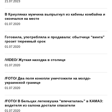
21.07.2023
В Криулянах мужчина выпрыгнул из кабины комбайна и
скончался на месте
01.07.2020
Готовила, употребляла и продавала: сбытчице “винта”
грозит тюремный срок
01.07.2020
/VIDEO/ Жуткая находка в столице
01.07.2020
/FOTO/ Два поля конопли уничтожили на молдо-
украинской границе
01.07.2020
/FOTO/ В Бельцах легковушка “впечаталась” в КАМАЗ:
водителя из салона достали спасатели
01.07.2020