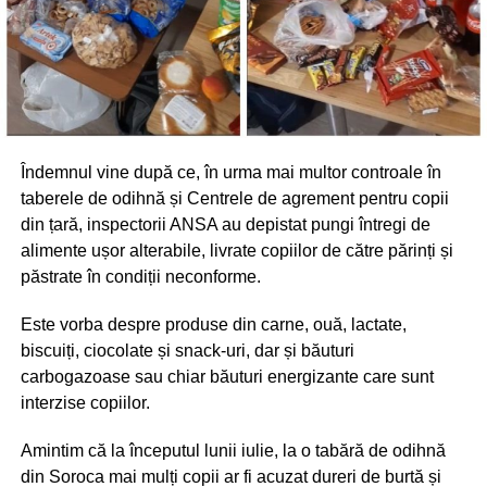
Îndemnul vine după ce, în urma mai multor controale în
taberele de odihnă și Centrele de agrement pentru copii
din țară, inspectorii ANSA au depistat pungi întregi de
alimente ușor alterabile, livrate copiilor de către părinți și
păstrate în condiții neconforme.
Este vorba despre produse din carne, ouă, lactate,
biscuiți, ciocolate și snack-uri, dar și băuturi
carbogazoase sau chiar băuturi energizante care sunt
interzise copiilor.
Amintim că la începutul lunii iulie, la o tabără de odihnă
din Soroca mai mulți copii ar fi acuzat dureri de burtă și