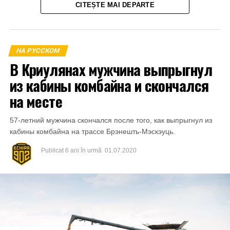
CITEȘTE MAI DEPARTE
amenința cu răspândirea înregistrărilor video.
La 21 aprilie 2023, aflându-se în apartamentul părții
vătămate din mun.Bălți a primit o parte din sumă și anume
НА РУССКОМ
1000 de lei.
В Криулянах мужчина выпрыгнул
из кабины комбайна и скончался
на месте
57-летний мужчина скончался после того, как выпрыгнул из
кабины комбайна на трассе Брэнешть-Мэскэуць.
Publicat
6 ani în urmă
01.07.2020