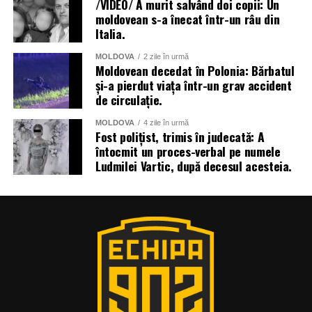
/VIDEO/ A murit salvând doi copii: Un
moldovean s-a înecat într-un râu din
Italia.
MOLDOVA
2 zile în urmă
Moldovean decedat în Polonia: Bărbatul
și-a pierdut viața într-un grav accident
de circulație.
MOLDOVA
4 zile în urmă
Fost polițist, trimis în judecată: A
întocmit un proces-verbal pe numele
Ludmilei Vartic, după decesul acesteia.