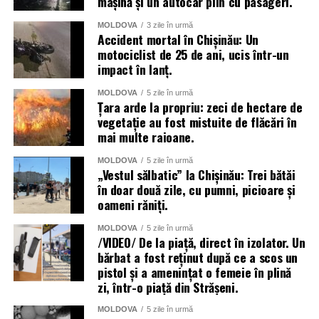
mașină și un autocar plin cu pasageri.
MOLDOVA
3 zile în urmă
Accident mortal în Chișinău: Un
motociclist de 25 de ani, ucis într-un
impact în lanț.
MOLDOVA
5 zile în urmă
Țara arde la propriu: zeci de hectare de
vegetație au fost mistuite de flăcări în
mai multe raioane.
MOLDOVA
5 zile în urmă
„Vestul sălbatic” la Chișinău: Trei bătăi
în doar două zile, cu pumni, picioare și
oameni răniți.
MOLDOVA
5 zile în urmă
/VIDEO/ De la piață, direct în izolator. Un
bărbat a fost reținut după ce a scos un
pistol și a amenințat o femeie în plină
zi, într-o piață din Strășeni.
MOLDOVA
5 zile în urmă