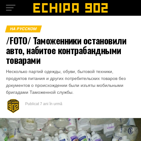
НА РУССКОМ
/FOTO/ Таможенники остановили
авто, набитое контрабандными
товарами
Несколько партий одежды, обуви, бытовой техники,
продуктов питания и других потребительских товаров без
документов о происхождении были изъяты мобильными
бригадами Таможенной службы.
Publicat
7 ani în urmă