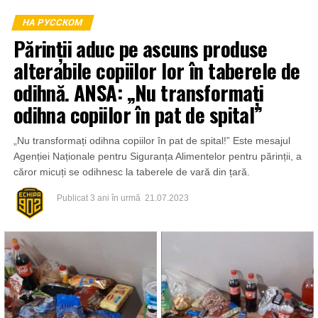
НА РУССКОМ
Părinții aduc pe ascuns produse
alterabile copiilor lor în taberele de
odihnă. ANSA: „Nu transformați
odihna copiilor în pat de spital”
„Nu transformați odihna copiilor în pat de spital!” Este mesajul
Agenției Naționale pentru Siguranța Alimentelor pentru părinții, a
căror micuți se odihnesc la taberele de vară din țară.
Publicat
3 ani în urmă
21.07.2023