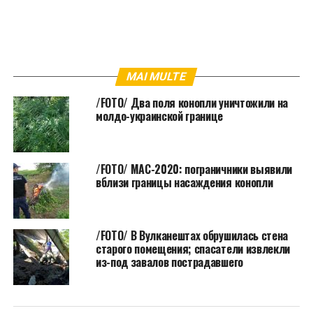
MAI MULTE
/FOTO/ Два поля конопли уничтожили на
молдо-украинской границе
/FOTO/ MAC-2020: пограничники выявили
вблизи границы насаждения конопли
/FOTO/ В Вулканештах обрушилась стена
старого помещения; спасатели извлекли
из-под завалов пострадавшего