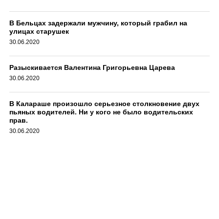
В Бельцах задержали мужчину, который грабил на
улицах старушек
30.06.2020
Разыскивается Валентина Григорьевна Царева
30.06.2020
В Калараше произошло серьезное столкновение двух
пьяных водителей. Ни у кого не было водительских
прав.
30.06.2020