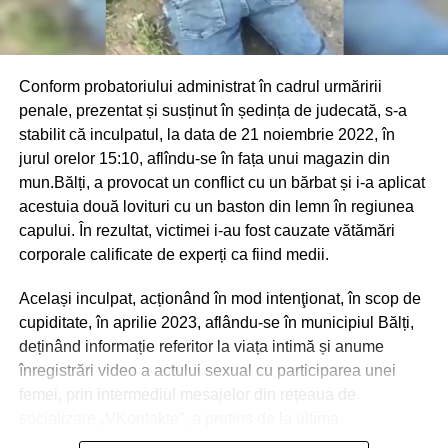
Conform probatoriului administrat în cadrul urmăririi
penale, prezentat și susținut în ședința de judecată, s-a
stabilit că inculpatul, la data de 21 noiembrie 2022, în
jurul orelor 15:10, aflîndu-se în fața unui magazin din
mun.Bălți, a provocat un conflict cu un bărbat și i-a aplicat
acestuia două lovituri cu un baston din lemn în regiunea
capului. În rezultat, victimei i-au fost cauzate vătămări
corporale calificate de experți ca fiind medii.
Același inculpat, acționând în mod intenţionat, în scop de
cupiditate, în aprilie 2023, aflându-se în municipiul Bălți,
deținând informație referitor la viața intimă și anume
înregistrări video a actului sexual cu participarea unei
femei, prin intermediul mesajelor din rețeaua de
socializare „VKontakte”, a pretins de la ultima
transmiterea banilor în sumă de 600 euro, în caz contrar o