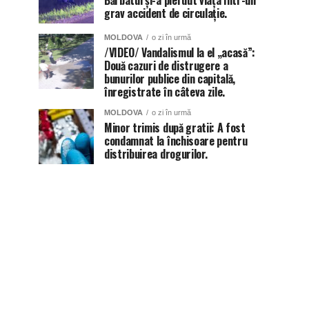
Bărbatul și-a pierdut viața într-un
grav accident de circulație.
MOLDOVA
o zi în urmă
/VIDEO/ Vandalismul la el „acasă”:
Două cazuri de distrugere a
bunurilor publice din capitală,
înregistrate în câteva zile.
MOLDOVA
o zi în urmă
Minor trimis după gratii: A fost
condamnat la închisoare pentru
distribuirea drogurilor.