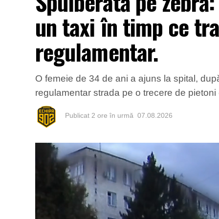
Spulberată pe zebră:
un taxi în timp ce tr
regulamentar.
O femeie de 34 de ani a ajuns la spital, după
regulamentar strada pe o trecere de pietoni d
Publicat
2 ore în urmă
07.08.2026