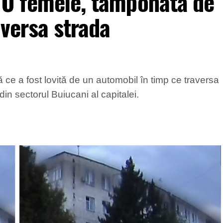
 O femeie, tamponată de
aversa strada
 ce a fost lovită de un automobil în timp ce traversa
in sectorul Buiucani al capitalei.