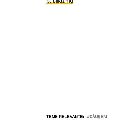
publika.md
TEME RELEVANTE:
CĂUȘENI