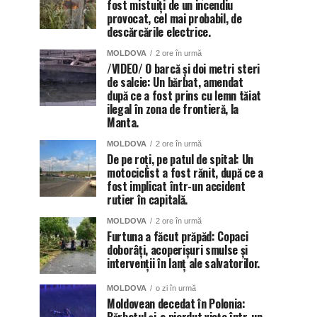
fost mistuiți de un incendiu
provocat, cel mai probabil, de
descărcările electrice.
MOLDOVA
2 ore în urmă
/VIDEO/ O barcă și doi metri steri
de salcie: Un bărbat, amendat
după ce a fost prins cu lemn tăiat
ilegal în zona de frontieră, la
Manta.
MOLDOVA
2 ore în urmă
De pe roți, pe patul de spital: Un
motociclist a fost rănit, după ce a
fost implicat într-un accident
rutier în capitală.
MOLDOVA
2 ore în urmă
Furtuna a făcut prăpăd: Copaci
doborâți, acoperișuri smulse și
intervenții în lanț ale salvatorilor.
MOLDOVA
o zi în urmă
Moldovean decedat în Polonia: