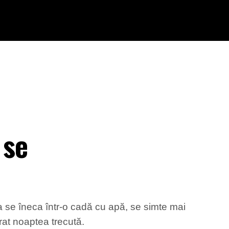
 se
 a se îneca într-o cadă cu apă, se simte mai
orat noaptea trecută.