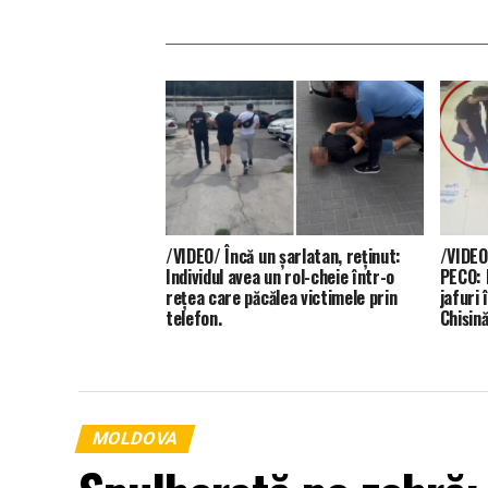
/VIDEO/ Încă un șarlatan, reținut:
/VIDEO/
Individul avea un rol-cheie într-o
PECO: D
rețea care păcălea victimele prin
jafuri
telefon.
Chișină
MOLDOVA