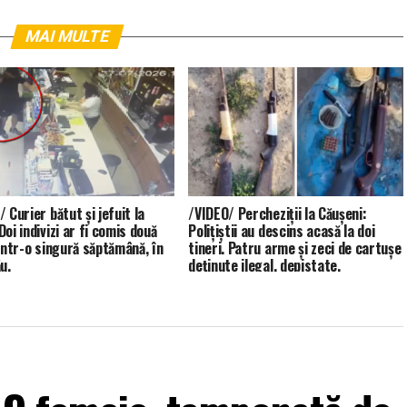
MAI MULTE
 Curier bătut și jefuit la
/VIDEO/ Percheziții la Căușeni:
oi indivizi ar fi comis două
Polițiștii au descins acasă la doi
 într-o singură săptămână, în
tineri. Patru arme și zeci de cartușe
u.
deținute ilegal, depistate.