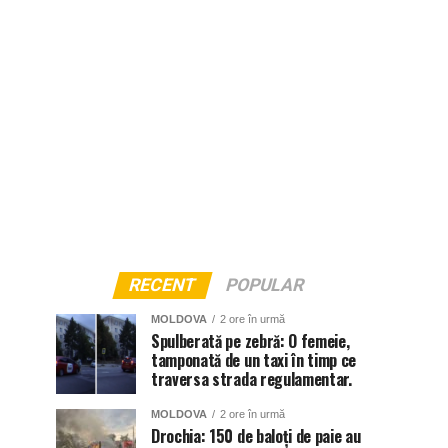
RECENT
POPULAR
MOLDOVA
2 ore în urmă
Spulberată pe zebră: O femeie,
tamponată de un taxi în timp ce
traversa strada regulamentar.
MOLDOVA
2 ore în urmă
Drochia: 150 de baloți de paie au