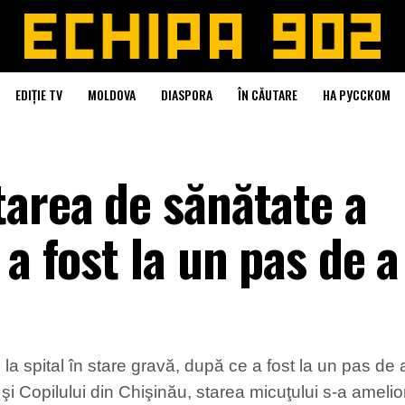
EDIȚIE TV
MOLDOVA
DIASPORA
ÎN CĂUTARE
НА РУССКОМ
tarea de sănătate a
 a fost la un pas de a
 la spital în stare gravă, după ce a fost la un pas de
i şi Copilului din Chişinău, starea micuţului s-a ameli