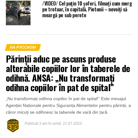
/VIDEO/ Cel puțin 10 șoferi, filmați cum merg
pe trotuar, în capitală. Pietonii – nevoiți să
meargă pe sub perete
НА РУССКОМ
Părinții aduc pe ascuns produse
alterabile copiilor lor în taberele de
odihnă. ANSA: „Nu transformați
odihna copiilor în pat de spital”
„Nu transformați odihna copiilor în pat de spital!” Este mesajul
Agenției Naționale pentru Siguranța Alimentelor pentru părinții, a
căror micuți se odihnesc la taberele de vară din țară.
Publicat
3 ani în urmă
21.07.2023