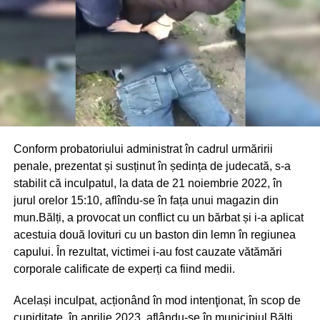
Conform probatoriului administrat în cadrul urmăririi
penale, prezentat și susținut în ședința de judecată, s-a
stabilit că inculpatul, la data de 21 noiembrie 2022, în
jurul orelor 15:10, aflîndu-se în fața unui magazin din
mun.Bălți, a provocat un conflict cu un bărbat și i-a aplicat
acestuia două lovituri cu un baston din lemn în regiunea
capului. În rezultat, victimei i-au fost cauzate vătămări
corporale calificate de experți ca fiind medii.
Același inculpat, acționând în mod intenţionat, în scop de
cupiditate, în aprilie 2023, aflându-se în municipiul Bălți,