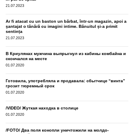
выясняются.
21.07.2023
aif.md
Ar fi atacat cu un baston un bărbat, într-un magazin, apoi a
șantajat o tânără cu imagini intime. Bănuitul și-a primit
sentința
21.07.2023
В Криулянах мужчина выпрыгнул из кабины комбайна и
скончался на месте
01.07.2020
Готовила, употребляла и продавала: сбытчице “винта”
грозит тюремный срок
01.07.2020
/VIDEO/ Жуткая находка в столице
01.07.2020
/FOTO/ Два поля конопли уничтожили на молдо-