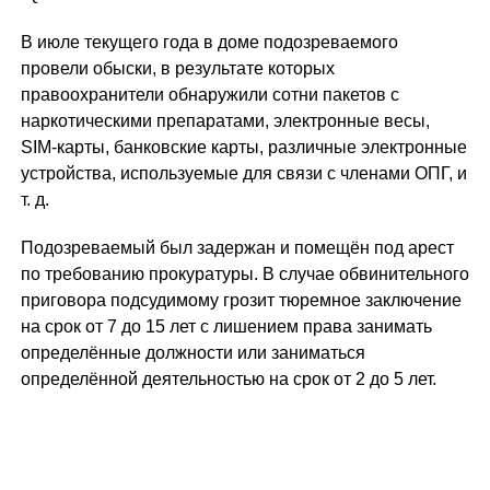
В июле текущего года в доме подозреваемого
провели обыски, в результате которых
правоохранители обнаружили сотни пакетов с
наркотическими препаратами, электронные весы,
SIM-карты, банковские карты, различные электронные
устройства, используемые для связи с членами ОПГ, и
т. д.
Подозреваемый был задержан и помещён под арест
по требованию прокуратуры. В случае обвинительного
приговора подсудимому грозит тюремное заключение
на срок от 7 до 15 лет с лишением права занимать
определённые должности или заниматься
определённой деятельностью на срок от 2 до 5 лет.