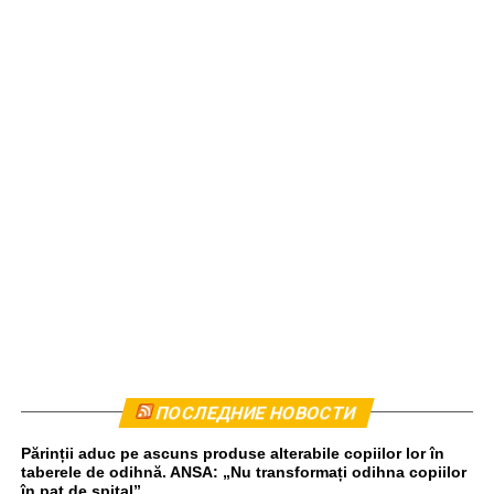
Комбайн был остановлен приблизительно в 440
ПОСЛЕДНИЕ НОВОСТИ
метрах от места происшествия. Водитель прошел тест
Părinții aduc pe ascuns produse alterabile copiilor lor în
на алкоголь, результат оказался отрицательным,
taberele de odihnă. ANSA: „Nu transformați odihna copiilor
передаёт unimedia.info. Все обстоятельства инцидента
în pat de spital”