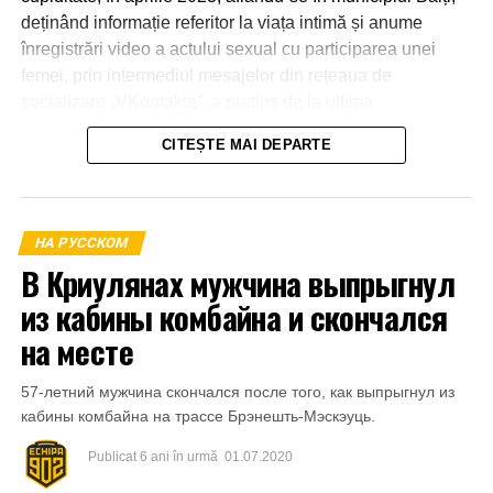
deținând informație referitor la viața intimă și anume
înregistrări video a actului sexual cu participarea unei
femei, prin intermediul mesajelor din rețeaua de
socializare „VKontakte”, a pretins de la ultima
transmiterea banilor în sumă de 600 euro, în caz contrar o
CITEȘTE MAI DEPARTE
amenința cu răspândirea înregistrărilor video.
La 21 aprilie 2023, aflându-se în apartamentul părții
vătămate din mun.Bălți a primit o parte din sumă și anume
НА РУССКОМ
1000 de lei.
В Криулянах мужчина выпрыгнул
из кабины комбайна и скончался
на месте
57-летний мужчина скончался после того, как выпрыгнул из
кабины комбайна на трассе Брэнешть-Мэскэуць.
Publicat
6 ani în urmă
01.07.2020