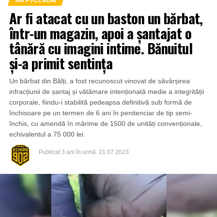
НА РУССКОМ
Ar fi atacat cu un baston un bărbat,
într-un magazin, apoi a șantajat o
tânără cu imagini intime. Bănuitul
și-a primit sentința
Un bărbat din Bălți, a fost recunoscut vinovat de săvârșirea
infracțiunii de șantaj și vătămare intenționată medie a integrității
corporale, fiindu-i stabilită pedeapsa definitivă sub formă de
închisoare pe un termen de 6 ani în penitenciar de tip semi-
închis, cu amendă în mărime de 1500 de unități convenționale,
echivalentul a 75 000 lei.
Publicat
3 ani în urmă
21.07.2023