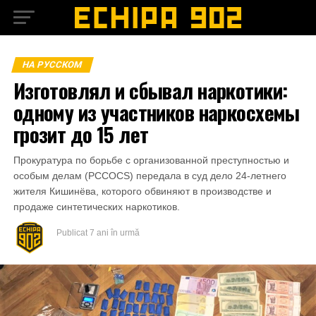
НА РУССКОМ
Изготовлял и сбывал наркотики:
одному из участников наркосхемы
грозит до 15 лет
Прокуратура по борьбе с организованной преступностью и
особым делам (PCCOCS) передала в суд дело 24-летнего
жителя Кишинёва, которого обвиняют в производстве и
продаже синтетических наркотиков.
Publicat
7 ani în urmă