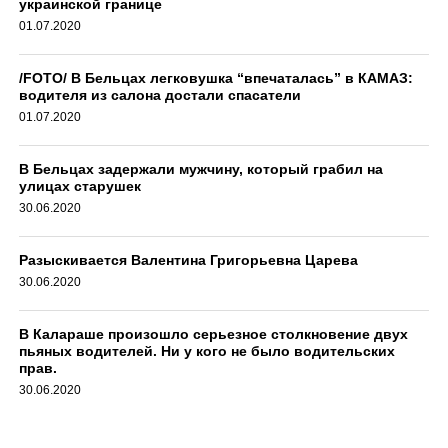
украинской границе
01.07.2020
/FOTO/ В Бельцах легковушка “впечаталась” в КАМАЗ:
водителя из салона достали спасатели
01.07.2020
В Бельцах задержали мужчину, который грабил на
улицах старушек
30.06.2020
Разыскивается Валентина Григорьевна Царева
30.06.2020
В Калараше произошло серьезное столкновение двух
пьяных водителей. Ни у кого не было водительских
прав.
30.06.2020