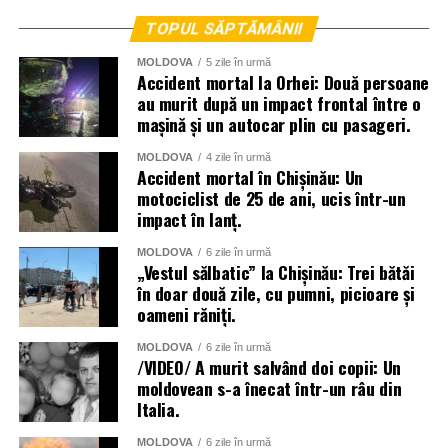
TOPUL SĂPTĂMÂNII
MOLDOVA
5 zile în urmă
Accident mortal la Orhei: Două persoane
au murit după un impact frontal între o
mașină și un autocar plin cu pasageri.
MOLDOVA
4 zile în urmă
Accident mortal în Chișinău: Un
motociclist de 25 de ani, ucis într-un
impact în lanț.
MOLDOVA
6 zile în urmă
„Vestul sălbatic” la Chișinău: Trei bătăi
în doar două zile, cu pumni, picioare și
oameni răniți.
MOLDOVA
6 zile în urmă
/VIDEO/ A murit salvând doi copii: Un
moldovean s-a înecat într-un râu din
Italia.
MOLDOVA
6 zile în urmă