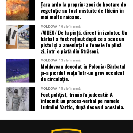
Țara arde la propriu: zeci de hectare de
vegetație au fost mistuite de flăcări în
mai multe raioane.
MOLDOVA
6 zile în urmă
/VIDEO/ De la piață, direct în izolator. Un
bărbat a fost reținut după ce a scos un
pistol și a amenințat o femeie în plină
zi, într-o piață din Strășeni.
MOLDOVA
3 zile în urmă
Moldovean decedat în Polonia: Bărbatul
și-a pierdut viața într-un grav accident
de circulație.
MOLDOVA
5 zile în urmă
Fost polițist, trimis în judecată: A
întocmit un proces-verbal pe numele
Ludmilei Vartic, după decesul acesteia.