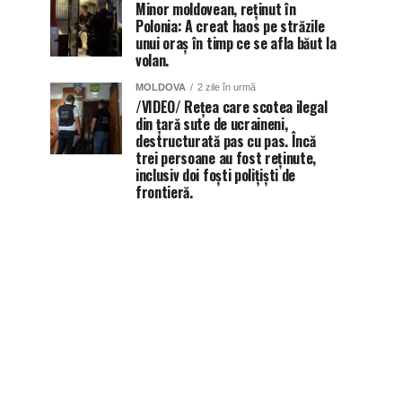
Minor moldovean, reținut în
Polonia: A creat haos pe străzile
unui oraș în timp ce se afla băut la
volan.
MOLDOVA
2 zile în urmă
/VIDEO/ Rețea care scotea ilegal
din țară sute de ucraineni,
destructurată pas cu pas. Încă
trei persoane au fost reținute,
inclusiv doi foști polițiști de
frontieră.