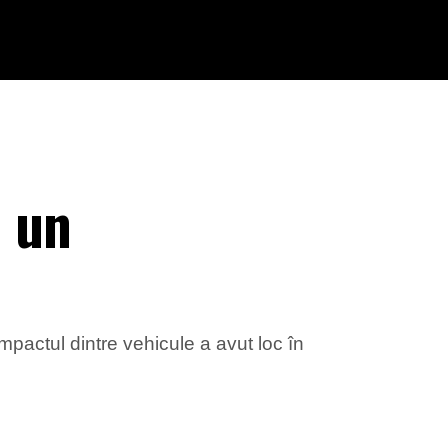
 un
i
mpactul dintre vehicule a avut loc în