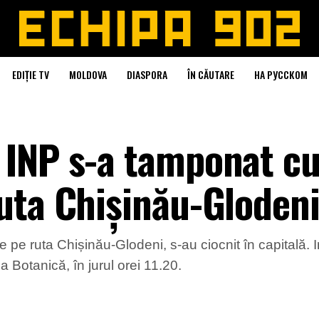
EDIȚIE TV
MOLDOVA
DIASPORA
ÎN CĂUTARE
НА РУССКОМ
 INP s-a tamponat cu
uta Chișinău-Gloden
pe ruta Chișinău-Glodeni, s-au ciocnit în capitală. I
Botanică, în jurul orei 11.20.