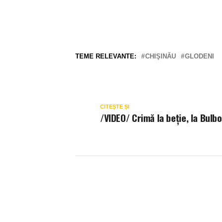
TEME RELEVANTE:
CHIŞINĂU
GLODENI
CITEȘTE ȘI
/VIDEO/ Crimă la beție, la Bulb