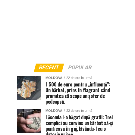
RECENT
POPULAR
MOLDOVA
22 de ore în urmă
1 500 de euro pentru „influență”:
Un bărbat, prins în flagrant când
promitea să scape un șofer de
pedeapsă.
MOLDOVA
22 de ore în urmă
Lăcomia i-a băgat după gratii: Trei
complici au convins un bărbat să-și
pună casa în gaj, lăsându-l cu o
datorie uriașă.