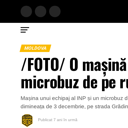
MOLDOVA
/FOTO/ O mașină
microbuz de pe r
Mașina unui echipaj al INP și un microbuz de 
dimineața de 3 decembrie, pe strada Grădina 
Publicat
7 ani în urmă