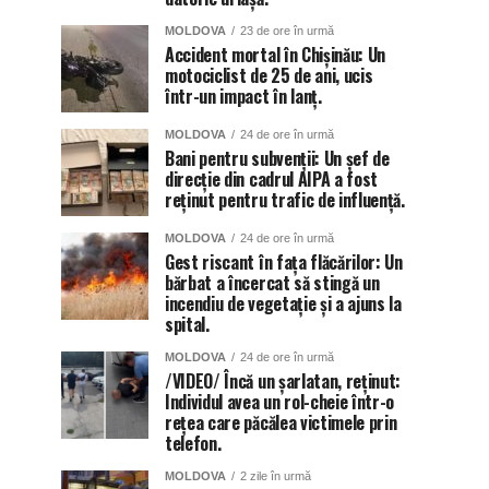
MOLDOVA
23 de ore în urmă
Accident mortal în Chișinău: Un
motociclist de 25 de ani, ucis
într-un impact în lanț.
MOLDOVA
24 de ore în urmă
Bani pentru subvenții: Un șef de
direcție din cadrul AIPA a fost
reținut pentru trafic de influență.
MOLDOVA
24 de ore în urmă
Gest riscant în fața flăcărilor: Un
bărbat a încercat să stingă un
incendiu de vegetație și a ajuns la
spital.
MOLDOVA
24 de ore în urmă
/VIDEO/ Încă un șarlatan, reținut:
Individul avea un rol-cheie într-o
rețea care păcălea victimele prin
telefon.
MOLDOVA
2 zile în urmă