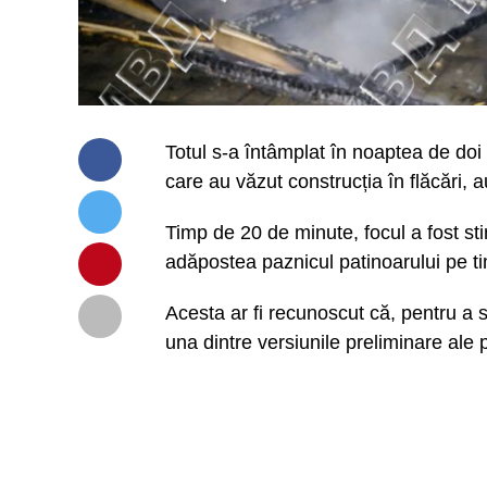
Totul s-a întâmplat în noaptea de doi d
care au văzut construcția în flăcări, 
Timp de 20 de minute, focul a fost stin
adăpostea paznicul patinoarului pe t
Acesta ar fi recunoscut că, pentru a se
una dintre versiunile preliminare ale po