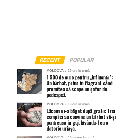
RECENT
POPULAR
MOLDOVA
19 ore în urmă
1 500 de euro pentru „influență”:
Un bărbat, prins în flagrant când
promitea să scape un șofer de
pedeapsă.
MOLDOVA
19 ore în urmă
Lăcomia i-a băgat după gratii: Trei
complici au convins un bărbat să-și
pună casa în gaj, lăsându-l cu o
datorie uriașă.
MOLDOVA
20 de ore în urmă