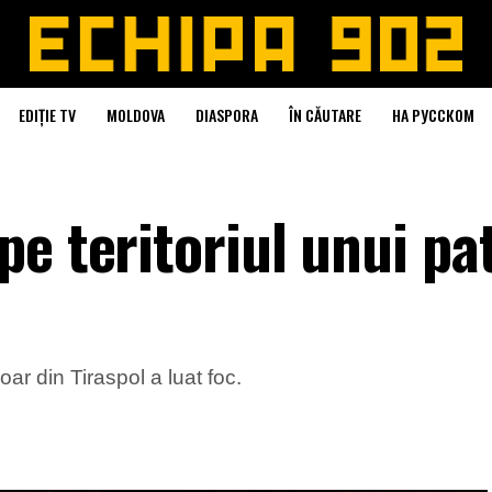
EDIȚIE TV
MOLDOVA
DIASPORA
ÎN CĂUTARE
НА РУССКОМ
e teritoriul unui pa
oar din Tiraspol a luat foc.