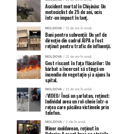
Accident mortal în Chișinău: Un
motociclist de 25 de ani, ucis
într-un impact în lanț.
MOLDOVA
21 de ore în urmă
Bani pentru subvenții: Un șef de
direcție din cadrul AIPA a fost
reținut pentru trafic de influență.
MOLDOVA
21 de ore în urmă
Gest riscant în fața flăcărilor: Un
bărbat a încercat să stingă un
incendiu de vegetație și a ajuns la
spital.
MOLDOVA
21 de ore în urmă
/VIDEO/ Încă un șarlatan, reținut:
Individul avea un rol-cheie într-o
rețea care păcălea victimele prin
telefon.
MOLDOVA
2 zile în urmă
Minor moldovean, reținut în