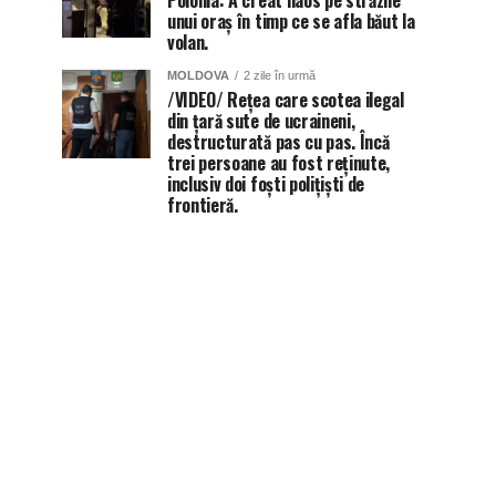
Polonia: A creat haos pe străzile
unui oraș în timp ce se afla băut la
volan.
MOLDOVA
2 zile în urmă
/VIDEO/ Rețea care scotea ilegal
din țară sute de ucraineni,
destructurată pas cu pas. Încă
trei persoane au fost reținute,
inclusiv doi foști polițiști de
frontieră.