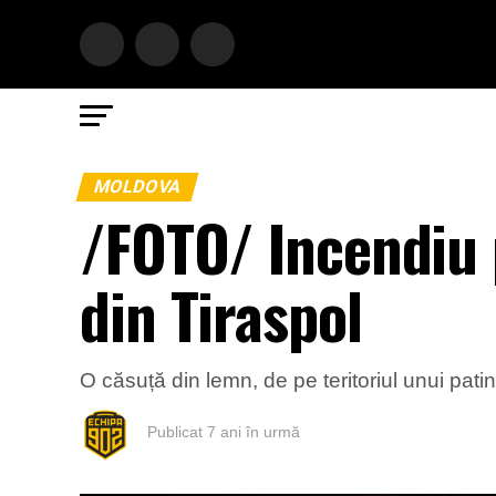
MOLDOVA
/FOTO/ Incendiu p
din Tiraspol
O căsuță din lemn, de pe teritoriul unui patin
Publicat
7 ani în urmă