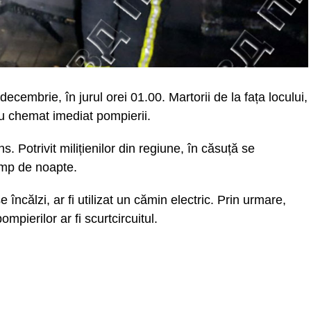
ecembrie, în jurul orei 01.00. Martorii de la fața locului,
au chemat imediat pompierii.
s. Potrivit milițienilor din regiune, în căsuță se
imp de noapte.
 încălzi, ar fi utilizat un cămin electric. Prin urmare,
mpierilor ar fi scurtcircuitul.