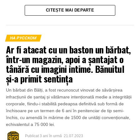
CITEȘTE MAI DEPARTE
НА РУССКОМ
Ar fi atacat cu un baston un bărbat,
într-un magazin, apoi a șantajat o
tânără cu imagini intime. Bănuitul
și-a primit sentința
Un bărbat din Bălți, a fost recunoscut vinovat de săvârșirea
infracțiunii de șantaj și vătămare intenționată medie a integrității
corporale, fiindu-i stabilită pedeapsa definitivă sub formă de
închisoare pe un termen de 6 ani în penitenciar de tip semi-
închis, cu amendă în mărime de 1500 de unități convenționale,
echivalentul a 75 000 lei.
Publicat
3 ani în urmă
21.07.2023