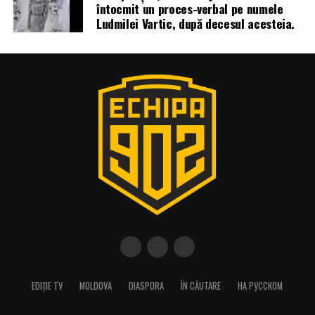
întocmit un proces-verbal pe numele
Ludmilei Vartic, după decesul acesteia.
EDIȚIE TV
MOLDOVA
DIASPORA
ÎN CĂUTARE
НА РУССКОМ