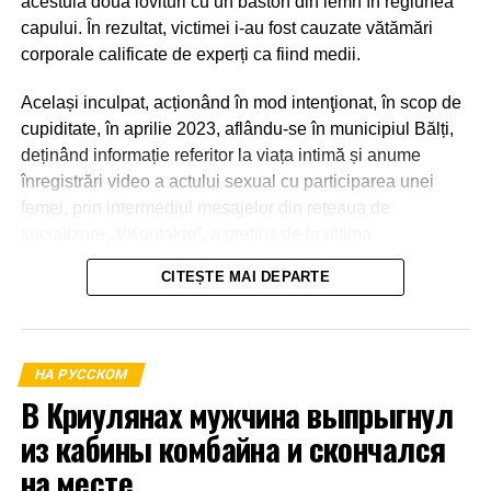
acestuia două lovituri cu un baston din lemn în regiunea
capului. În rezultat, victimei i-au fost cauzate vătămări
corporale calificate de experți ca fiind medii.
Același inculpat, acționând în mod intenţionat, în scop de
cupiditate, în aprilie 2023, aflându-se în municipiul Bălți,
deținând informație referitor la viața intimă și anume
înregistrări video a actului sexual cu participarea unei
femei, prin intermediul mesajelor din rețeaua de
socializare „VKontakte”, a pretins de la ultima
transmiterea banilor în sumă de 600 euro, în caz contrar o
CITEȘTE MAI DEPARTE
amenința cu răspândirea înregistrărilor video.
La 21 aprilie 2023, aflându-se în apartamentul părții
vătămate din mun.Bălți a primit o parte din sumă și anume
НА РУССКОМ
1000 de lei.
В Криулянах мужчина выпрыгнул
из кабины комбайна и скончался
на месте