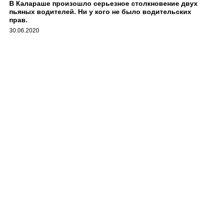
В Калараше произошло серьезное столкновение двух
пьяных водителей. Ни у кого не было водительских
прав.
30.06.2020