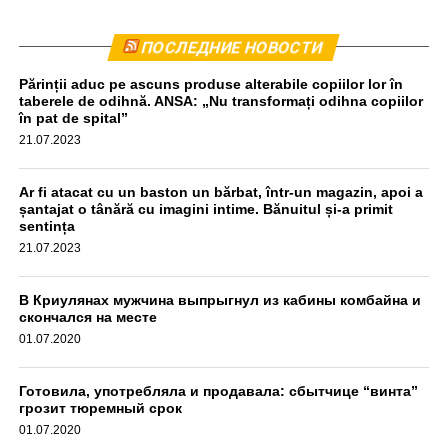
Комбайн был остановлен приблизительно в 440
ПОСЛЕДНИЕ НОВОСТИ
метрах от места происшествия. Водитель прошел тест
Părinții aduc pe ascuns produse alterabile copiilor lor în
на алкоголь, результат оказался отрицательным,
taberele de odihnă. ANSA: „Nu transformați odihna copiilor
передаёт unimedia.info. Все обстоятельства инцидента
în pat de spital”
выясняются.
21.07.2023
aif.md
Ar fi atacat cu un baston un bărbat, într-un magazin, apoi a
șantajat o tânără cu imagini intime. Bănuitul și-a primit
sentința
21.07.2023
В Криулянах мужчина выпрыгнул из кабины комбайна и
скончался на месте
01.07.2020
Готовила, употребляла и продавала: сбытчице “винта”
грозит тюремный срок
01.07.2020