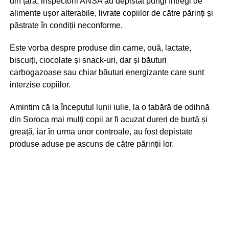
din țară, inspectorii ANSA au depistat pungi întregi de
alimente ușor alterabile, livrate copiilor de către părinți și
păstrate în condiții neconforme.
Este vorba despre produse din carne, ouă, lactate,
biscuiți, ciocolate și snack-uri, dar și băuturi
carbogazoase sau chiar băuturi energizante care sunt
interzise copiilor.
Amintim că la începutul lunii iulie, la o tabără de odihnă
din Soroca mai mulți copii ar fi acuzat dureri de burtă și
greață, iar în urma unor controale, au fost depistate
produse aduse pe ascuns de către părinții lor.