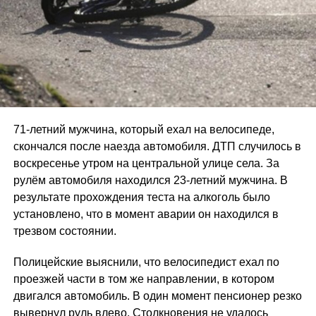
71-летний мужчина, который ехал на велосипеде,
скончался после наезда автомобиля. ДТП случилось в
воскресенье утром на центральной улице села. За
рулём автомобиля находился 23-летний мужчина. В
результате прохождения теста на алкоголь было
установлено, что в момент аварии он находился в
трезвом состоянии.
Полицейские выяснили, что велосипедист ехал по
проезжей части в том же направлении, в котором
двигался автомобиль. В один момент пенсионер резко
вывернул руль влево. Столкновения не удалось