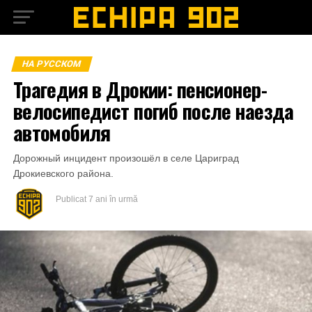
НА РУССКОМ
Трагедия в Дрокии: пенсионер-
велосипедист погиб после наезда
автомобиля
Дорожный инцидент произошёл в селе Цариград
Дрокиевского района.
Publicat
7 ani în urmă