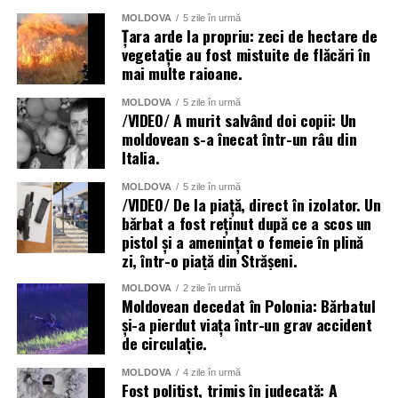
MOLDOVA
5 zile în urmă
Țara arde la propriu: zeci de hectare de
vegetație au fost mistuite de flăcări în
mai multe raioane.
MOLDOVA
5 zile în urmă
/VIDEO/ A murit salvând doi copii: Un
moldovean s-a înecat într-un râu din
Italia.
MOLDOVA
5 zile în urmă
/VIDEO/ De la piață, direct în izolator. Un
bărbat a fost reținut după ce a scos un
pistol și a amenințat o femeie în plină
zi, într-o piață din Strășeni.
MOLDOVA
2 zile în urmă
Moldovean decedat în Polonia: Bărbatul
și-a pierdut viața într-un grav accident
de circulație.
MOLDOVA
4 zile în urmă
Fost polițist, trimis în judecată: A