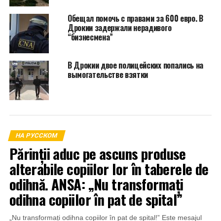
Обещал помочь с правами за 600 евро. В
Дрокии задержали нерадивого
“бизнесмена”
В Дрокии двое полицейских попались на
вымогательстве взятки
НА РУССКОМ
Părinții aduc pe ascuns produse
alterabile copiilor lor în taberele de
odihnă. ANSA: „Nu transformați
odihna copiilor în pat de spital”
„Nu transformați odihna copiilor în pat de spital!” Este mesajul