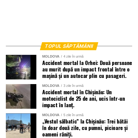
TOPUL SĂPTĂMÂNII
MOLDOVA
4 zile în urmă
Accident mortal la Orhei: Două persoane
au murit după un impact frontal între o
mașină și un autocar plin cu pasageri.
MOLDOVA
3 zile în urmă
Accident mortal în Chișinău: Un
motociclist de 25 de ani, ucis într-un
impact în lanț.
MOLDOVA
5 zile în urmă
„Vestul sălbatic” la Chișinău: Trei bătăi
în doar două zile, cu pumni, picioare și
oameni răniți.