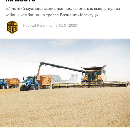
57-летний мужчина скончался после того, как выпрыгнул из
кабины комбайна на трассе Брэнешть-Мэскэуць.
Publicat
6 ani în urmă
01.07.2020
Inculpatul și-a recunoscut integral vinovăția pentru faptele
de care a fost acuzat.