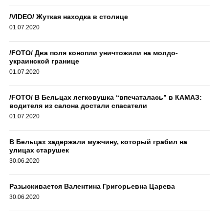
/VIDEO/ Жуткая находка в столице
01.07.2020
/FOTO/ Два поля конопли уничтожили на молдо-
украинской границе
01.07.2020
/FOTO/ В Бельцах легковушка “впечаталась” в КАМАЗ:
водителя из салона достали спасатели
01.07.2020
В Бельцах задержали мужчину, который грабил на
улицах старушек
30.06.2020
Разыскивается Валентина Григорьевна Царева
30.06.2020