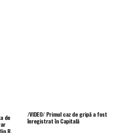
/VIDEO/ Primul caz de gripă a fost
ta de
înregistrat în Capitală
rar
din R.