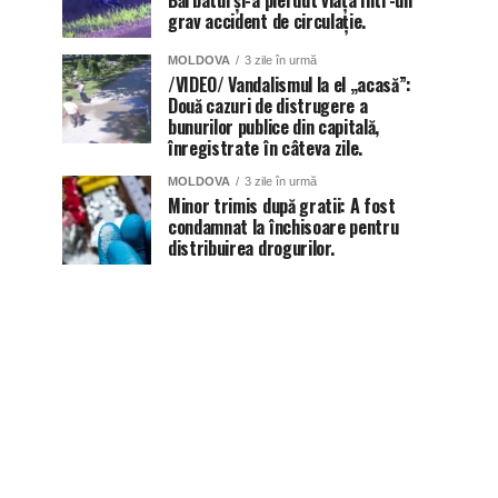
Bărbatul și-a pierdut viața într-un
grav accident de circulație.
MOLDOVA
3 zile în urmă
/VIDEO/ Vandalismul la el „acasă”:
Două cazuri de distrugere a
bunurilor publice din capitală,
înregistrate în câteva zile.
MOLDOVA
3 zile în urmă
Minor trimis după gratii: A fost
condamnat la închisoare pentru
distribuirea drogurilor.