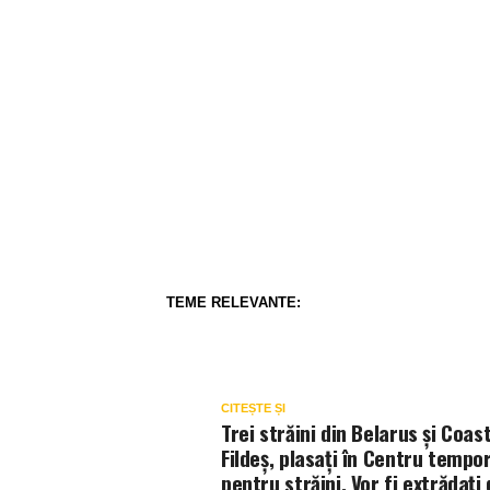
TEME RELEVANTE:
CITEȘTE ȘI
Trei străini din Belarus și Coas
Fildeș, plasați în Centru tempo
pentru străini. Vor fi extrădați 