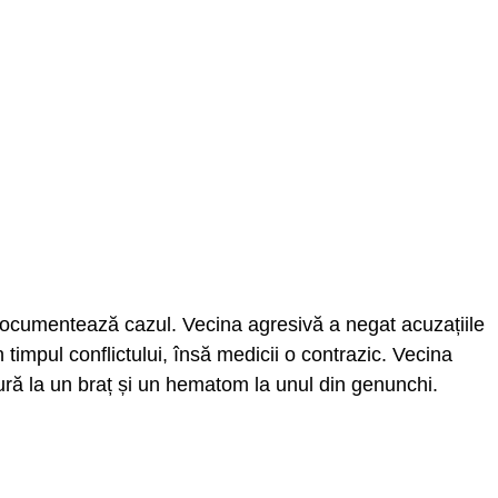
 documentează cazul. Vecina agresivă a negat acuzațiile
n timpul conflictului, însă medicii o contrazic. Vecina
tură la un braț și un hematom la unul din genunchi.