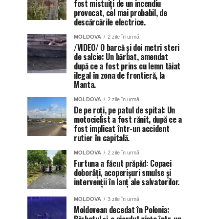
fost mistuiți de un incendiu
provocat, cel mai probabil, de
descărcările electrice.
MOLDOVA
2 zile în urmă
/VIDEO/ O barcă și doi metri steri
de salcie: Un bărbat, amendat
după ce a fost prins cu lemn tăiat
ilegal în zona de frontieră, la
Manta.
MOLDOVA
2 zile în urmă
De pe roți, pe patul de spital: Un
motociclist a fost rănit, după ce a
fost implicat într-un accident
rutier în capitală.
MOLDOVA
2 zile în urmă
Furtuna a făcut prăpăd: Copaci
doborâți, acoperișuri smulse și
intervenții în lanț ale salvatorilor.
MOLDOVA
3 zile în urmă
Moldovean decedat în Polonia: