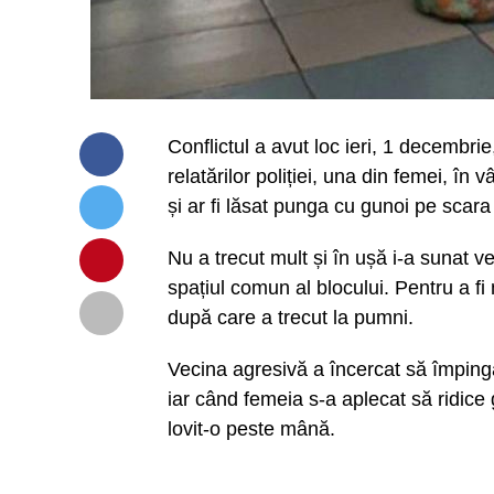
Conflictul a avut loc ieri, 1 decembrie,
relatărilor poliției, una din femei, în
și ar fi lăsat punga cu gunoi pe scara 
Nu a trecut mult și în ușă i-a sunat v
spațiul comun al blocului. Pentru a f
după care a trecut la pumni.
Vecina agresivă a încercat să împingă
iar când femeia s-a aplecat să ridice 
lovit-o peste mână.