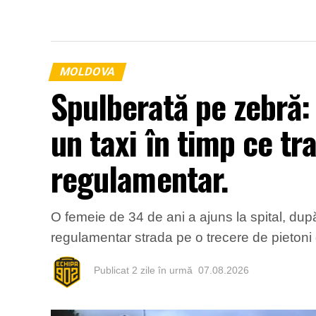
MOLDOVA
Spulberată pe zebră:
un taxi în timp ce tr
regulamentar.
O femeie de 34 de ani a ajuns la spital, după
regulamentar strada pe o trecere de pietoni d
Publicat
2 zile în urmă
07.08.2026