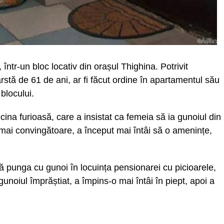
 într-un bloc locativ din orașul Thighina. Potrivit
 vârstă de 61 de ani, ar fi făcut ordine în apartamentul său
blocului.
ecina furioasă, care a insistat ca femeia să ia gunoiul din
i mai convingătoare, a început mai întâi să o amenințe,
 punga cu gunoi în locuința pensionarei cu picioarele,
gunoiul împrăștiat, a împins-o mai întâi în piept, apoi a