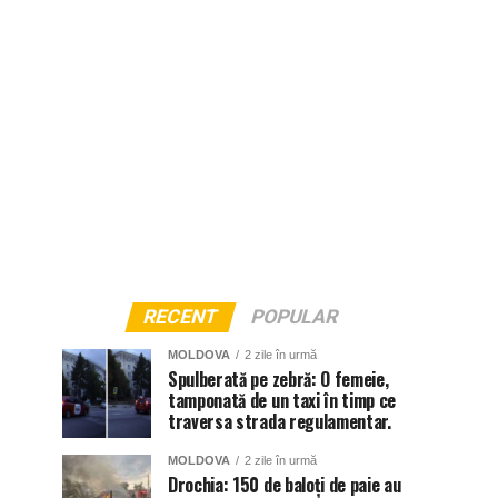
RECENT
POPULAR
MOLDOVA
2 zile în urmă
Spulberată pe zebră: O femeie,
tamponată de un taxi în timp ce
traversa strada regulamentar.
MOLDOVA
2 zile în urmă
Drochia: 150 de baloți de paie au