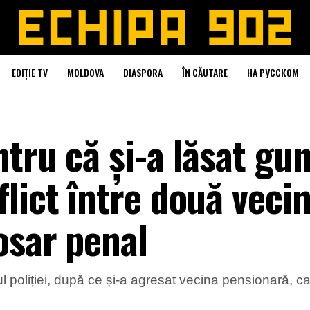
EDIȚIE TV
MOLDOVA
DIASPORA
ÎN CĂUTARE
НА РУССКОМ
tru că și-a lăsat gun
lict între două vecin
osar penal
l poliției, după ce și-a agresat vecina pensionară, ca