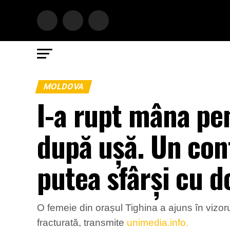
MOLDOVA
I-a rupt mâna pen
după ușă. Un conf
putea sfârși cu d
O femeie din orașul Tighina a ajuns în vizoru
fracturată, transmite
unimedia.info.