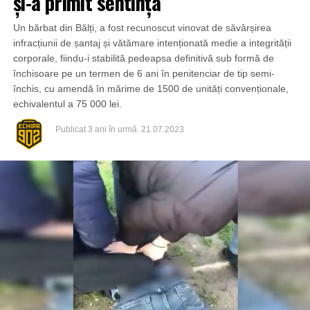
și-a primit sentința
Un bărbat din Bălți, a fost recunoscut vinovat de săvârșirea
infracțiunii de șantaj și vătămare intenționată medie a integrității
corporale, fiindu-i stabilită pedeapsa definitivă sub formă de
închisoare pe un termen de 6 ani în penitenciar de tip semi-
închis, cu amendă în mărime de 1500 de unități convenționale,
echivalentul a 75 000 lei.
Publicat
3 ani în urmă
21.07.2023