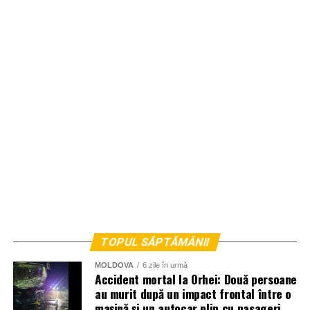
TOPUL SĂPTĂMÂNII
MOLDOVA
6 zile în urmă
Accident mortal la Orhei: Două persoane
au murit după un impact frontal între o
mașină și un autocar plin cu pasageri.