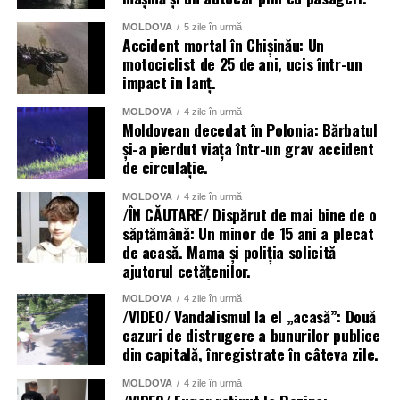
MOLDOVA
5 zile în urmă
Accident mortal în Chișinău: Un
motociclist de 25 de ani, ucis într-un
impact în lanț.
MOLDOVA
4 zile în urmă
Moldovean decedat în Polonia: Bărbatul
și-a pierdut viața într-un grav accident
de circulație.
MOLDOVA
4 zile în urmă
/ÎN CĂUTARE/ Dispărut de mai bine de o
săptămână: Un minor de 15 ani a plecat
de acasă. Mama și poliția solicită
ajutorul cetățenilor.
MOLDOVA
4 zile în urmă
/VIDEO/ Vandalismul la el „acasă”: Două
cazuri de distrugere a bunurilor publice
din capitală, înregistrate în câteva zile.
MOLDOVA
4 zile în urmă