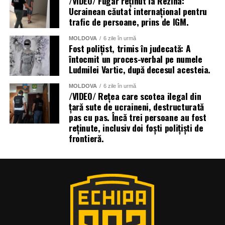
/VIDEO/ Fugar reținut la Rezina:
Ucrainean căutat internațional pentru
trafic de persoane, prins de IGM.
MOLDOVA
6 zile în urmă
Fost polițist, trimis în judecată: A
întocmit un proces-verbal pe numele
Ludmilei Vartic, după decesul acesteia.
MOLDOVA
6 zile în urmă
/VIDEO/ Rețea care scotea ilegal din
țară sute de ucraineni, destructurată
pas cu pas. Încă trei persoane au fost
reținute, inclusiv doi foști polițiști de
frontieră.