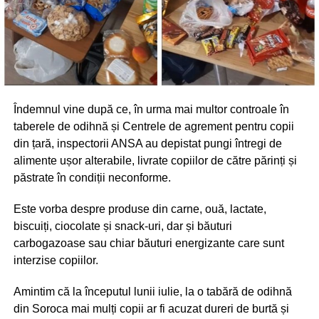
Îndemnul vine după ce, în urma mai multor controale în
taberele de odihnă și Centrele de agrement pentru copii
din țară, inspectorii ANSA au depistat pungi întregi de
alimente ușor alterabile, livrate copiilor de către părinți și
păstrate în condiții neconforme.
Este vorba despre produse din carne, ouă, lactate,
biscuiți, ciocolate și snack-uri, dar și băuturi
carbogazoase sau chiar băuturi energizante care sunt
interzise copiilor.
Amintim că la începutul lunii iulie, la o tabără de odihnă
din Soroca mai mulți copii ar fi acuzat dureri de burtă și