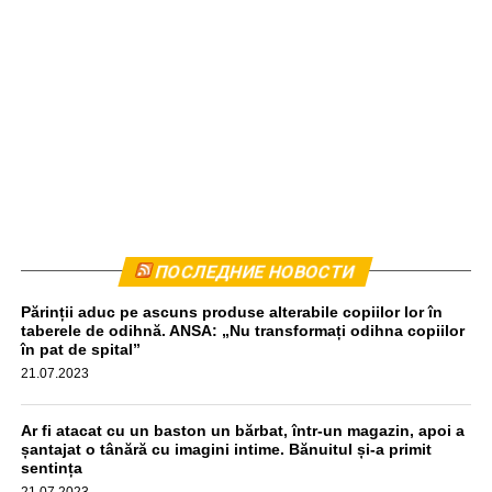
Комбайн был остановлен приблизительно в 440
ПОСЛЕДНИЕ НОВОСТИ
метрах от места происшествия. Водитель прошел тест
Părinții aduc pe ascuns produse alterabile copiilor lor în
на алкоголь, результат оказался отрицательным,
taberele de odihnă. ANSA: „Nu transformați odihna copiilor
передаёт unimedia.info. Все обстоятельства инцидента
în pat de spital”
выясняются.
21.07.2023
aif.md
Ar fi atacat cu un baston un bărbat, într-un magazin, apoi a
șantajat o tânără cu imagini intime. Bănuitul și-a primit
sentința
21.07.2023