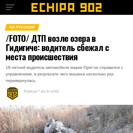
НА РУССКОМ
/FOTO/ ДТП возле озера в
Гидигиче: водитель сбежал с
места происшествия
18-летний водитель автомобиля марки Opel не справился с
управлением, в результате чего машина несколько раз
перевернулась.
Publicat
7 ani în urmă