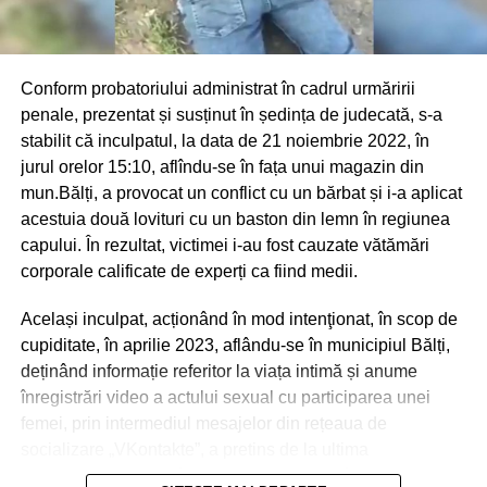
Conform probatoriului administrat în cadrul urmăririi
penale, prezentat și susținut în ședința de judecată, s-a
stabilit că inculpatul, la data de 21 noiembrie 2022, în
jurul orelor 15:10, aflîndu-se în fața unui magazin din
mun.Bălți, a provocat un conflict cu un bărbat și i-a aplicat
acestuia două lovituri cu un baston din lemn în regiunea
capului. În rezultat, victimei i-au fost cauzate vătămări
corporale calificate de experți ca fiind medii.
Același inculpat, acționând în mod intenţionat, în scop de
cupiditate, în aprilie 2023, aflându-se în municipiul Bălți,
deținând informație referitor la viața intimă și anume
înregistrări video a actului sexual cu participarea unei
femei, prin intermediul mesajelor din rețeaua de
socializare „VKontakte”, a pretins de la ultima
transmiterea banilor în sumă de 600 euro, în caz contrar o