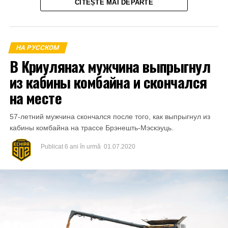
CITEȘTE MAI DEPARTE
amenința cu răspândirea înregistrărilor video.
La 21 aprilie 2023, aflându-se în apartamentul părții
vătămate din mun.Bălți a primit o parte din sumă și anume
НА РУССКОМ
1000 de lei.
В Криулянах мужчина выпрыгнул
из кабины комбайна и скончался
на месте
57-летний мужчина скончался после того, как выпрыгнул из
кабины комбайна на трассе Брэнешть-Мэскэуць.
Publicat
6 ani în urmă
01.07.2020