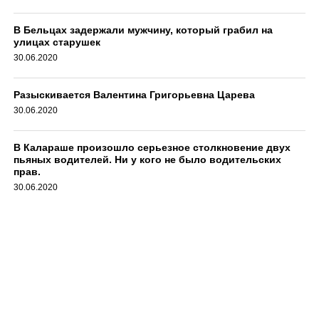
В Бельцах задержали мужчину, который грабил на
улицах старушек
30.06.2020
Разыскивается Валентина Григорьевна Царева
30.06.2020
В Калараше произошло серьезное столкновение двух
пьяных водителей. Ни у кого не было водительских
прав.
30.06.2020