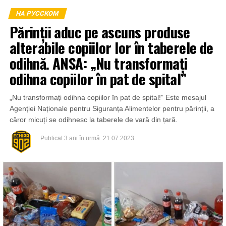
НА РУССКОМ
Părinții aduc pe ascuns produse
alterabile copiilor lor în taberele de
odihnă. ANSA: „Nu transformați
odihna copiilor în pat de spital”
„Nu transformați odihna copiilor în pat de spital!” Este mesajul
Agenției Naționale pentru Siguranța Alimentelor pentru părinții, a
căror micuți se odihnesc la taberele de vară din țară.
Publicat
3 ani în urmă
21.07.2023