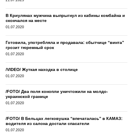
В Криулянах мужчина выпрыгнул из кабины комбайна и
скончался на месте
01.07.2020
Готовила, употребляла и продавала: сбытчице “винта”
грозит тюремный срок
01.07.2020
/VIDEO/ Жуткая находка в столице
01.07.2020
/FOTO/ Два поля конопли уничтожили на молдо-
украинской границе
01.07.2020
/FOTO/ В Бельцах легковушка “впечаталась” в КАМАЗ:
водителя из салона достали спасатели
01.07.2020