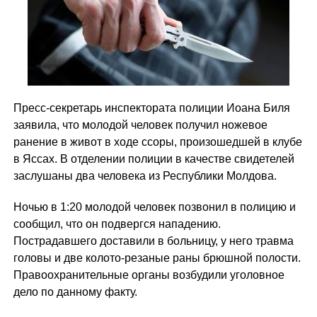
Пресс-секретарь инспектората полиции Иоана Биля
заявила, что молодой человек получил ножевое
ранение в живот в ходе ссоры, произошедшей в клубе
в Яссах. В отделении полиции в качестве свидетелей
заслушаны два человека из Республики Молдова.
Ночью в 1:20 молодой человек позвонил в полицию и
сообщил, что он подвергся нападению.
Пострадавшего доставили в больницу, у него травма
головы и две колото-резаные раны брюшной полости.
Правоохранительные органы возбудили уголовное
дело по данному факту.