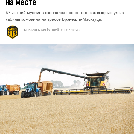
на месте
57-летний мужчина скончался после того, как выпрыгнул из
кабины комбайна на трассе Брэнешть-Мэскэуць.
Publicat
6 ani în urmă
01.07.2020
Inculpatul și-a recunoscut integral vinovăția pentru faptele