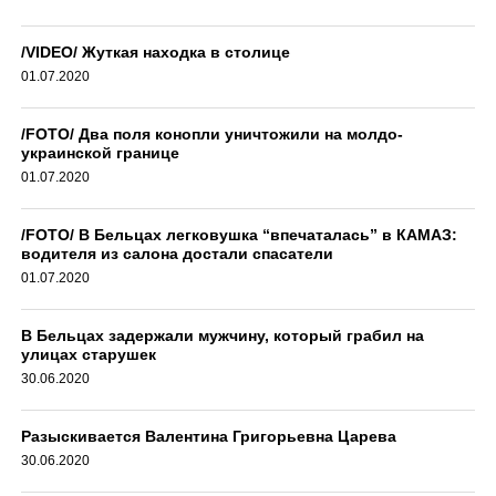
/VIDEO/ Жуткая находка в столице
01.07.2020
/FOTO/ Два поля конопли уничтожили на молдо-
украинской границе
01.07.2020
/FOTO/ В Бельцах легковушка “впечаталась” в КАМАЗ:
водителя из салона достали спасатели
01.07.2020
В Бельцах задержали мужчину, который грабил на
улицах старушек
30.06.2020
Разыскивается Валентина Григорьевна Царева
30.06.2020