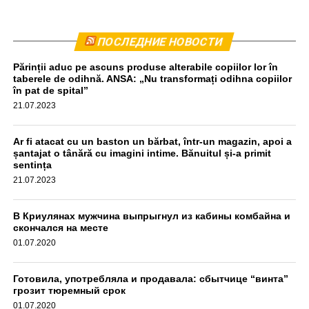
Комбайн был остановлен приблизительно в 440
ПОСЛЕДНИЕ НОВОСТИ
метрах от места происшествия. Водитель прошел тест
Părinții aduc pe ascuns produse alterabile copiilor lor în
на алкоголь, результат оказался отрицательным,
taberele de odihnă. ANSA: „Nu transformați odihna copiilor
передаёт unimedia.info. Все обстоятельства инцидента
în pat de spital”
выясняются.
21.07.2023
aif.md
Ar fi atacat cu un baston un bărbat, într-un magazin, apoi a
șantajat o tânără cu imagini intime. Bănuitul și-a primit
sentința
21.07.2023
В Криулянах мужчина выпрыгнул из кабины комбайна и
скончался на месте
01.07.2020
Готовила, употребляла и продавала: сбытчице “винта”
грозит тюремный срок
01.07.2020