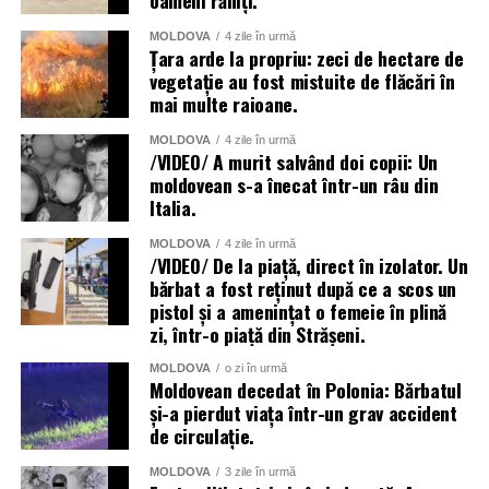
MOLDOVA
4 zile în urmă
Țara arde la propriu: zeci de hectare de
vegetație au fost mistuite de flăcări în
mai multe raioane.
MOLDOVA
4 zile în urmă
/VIDEO/ A murit salvând doi copii: Un
moldovean s-a înecat într-un râu din
Italia.
MOLDOVA
4 zile în urmă
/VIDEO/ De la piață, direct în izolator. Un
bărbat a fost reținut după ce a scos un
pistol și a amenințat o femeie în plină
zi, într-o piață din Strășeni.
MOLDOVA
o zi în urmă
Moldovean decedat în Polonia: Bărbatul
și-a pierdut viața într-un grav accident
de circulație.
MOLDOVA
3 zile în urmă