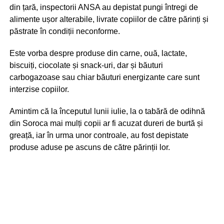
din țară, inspectorii ANSA au depistat pungi întregi de
alimente ușor alterabile, livrate copiilor de către părinți și
păstrate în condiții neconforme.
Este vorba despre produse din carne, ouă, lactate,
biscuiți, ciocolate și snack-uri, dar și băuturi
carbogazoase sau chiar băuturi energizante care sunt
interzise copiilor.
Amintim că la începutul lunii iulie, la o tabără de odihnă
din Soroca mai mulți copii ar fi acuzat dureri de burtă și
greață, iar în urma unor controale, au fost depistate
produse aduse pe ascuns de către părinții lor.