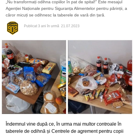
„Nu transformați odihna copiilor în pat de spital!” Este mesajul
Agenției Naționale pentru Siguranța Alimentelor pentru părinții, a
căror micuți se odihnesc la taberele de vară din țară.
Publicat
3 ani în urmă
21.07.2023
Îndemnul vine după ce, în urma mai multor controale în
taberele de odihnă și Centrele de agrement pentru copii