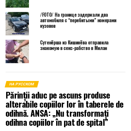
/FOTO/ На границе задержали два
автомобиля с “перебитыми” номерами
кузовов
Сутенёрша из Кишинёва отправила
знакомую в секс-рабство в Милан
НА РУССКОМ
Părinții aduc pe ascuns produse
alterabile copiilor lor în taberele de
odihnă. ANSA: „Nu transformați
odihna copiilor în pat de spital”