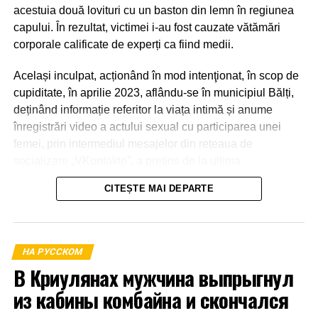
acestuia două lovituri cu un baston din lemn în regiunea
capului. În rezultat, victimei i-au fost cauzate vătămări
corporale calificate de experți ca fiind medii.
Același inculpat, acționând în mod intenţionat, în scop de
cupiditate, în aprilie 2023, aflându-se în municipiul Bălți,
deținând informație referitor la viața intimă și anume
înregistrări video a actului sexual cu participarea unei
femei, prin intermediul mesajelor din rețeaua de
socializare „VKontakte”, a pretins de la ultima
transmiterea banilor în sumă de 600 euro, în caz contrar o
CITEȘTE MAI DEPARTE
amenința cu răspândirea înregistrărilor video.
La 21 aprilie 2023, aflându-se în apartamentul părții
vătămate din mun.Bălți a primit o parte din sumă și anume
НА РУССКОМ
1000 de lei.
В Криулянах мужчина выпрыгнул
из кабины комбайна и скончался