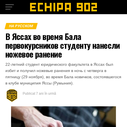
НА РУССКОМ
В Яссах во время Бала
первокурсников студенту нанесли
ножевое ранение
22-летний студент юридического факультета в Яссах был
избит и получил ножевые ранения в ночь с четверга в
пятницу (29 ноября), во время Бала новичков, состоявшегося
в клубе муниципия Яссы (Румыния).
Publicat
7 ani în urmă