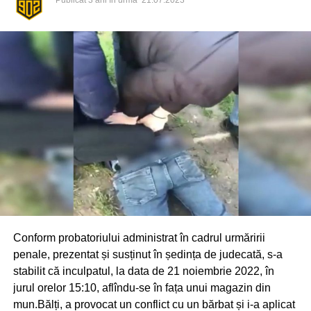
Publicat
3 ani în urmă
21.07.2023
Conform probatoriului administrat în cadrul urmăririi
penale, prezentat și susținut în ședința de judecată, s-a
stabilit că inculpatul, la data de 21 noiembrie 2022, în
jurul orelor 15:10, aflîndu-se în fața unui magazin din
mun.Bălți, a provocat un conflict cu un bărbat și i-a aplicat