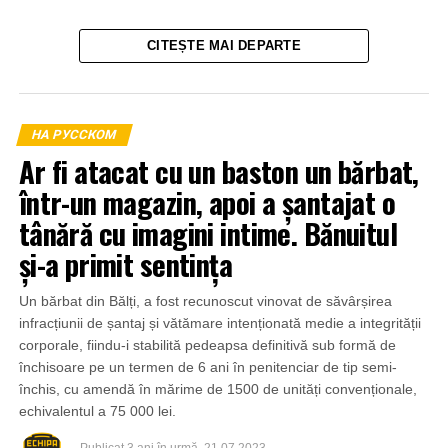
CITEȘTE MAI DEPARTE
НА РУССКОМ
Ar fi atacat cu un baston un bărbat,
într-un magazin, apoi a șantajat o
tânără cu imagini intime. Bănuitul
și-a primit sentința
Un bărbat din Bălți, a fost recunoscut vinovat de săvârșirea
infracțiunii de șantaj și vătămare intenționată medie a integrității
corporale, fiindu-i stabilită pedeapsa definitivă sub formă de
închisoare pe un termen de 6 ani în penitenciar de tip semi-
închis, cu amendă în mărime de 1500 de unități convenționale,
echivalentul a 75 000 lei.