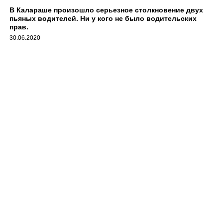
В Калараше произошло серьезное столкновение двух
пьяных водителей. Ни у кого не было водительских
прав.
30.06.2020