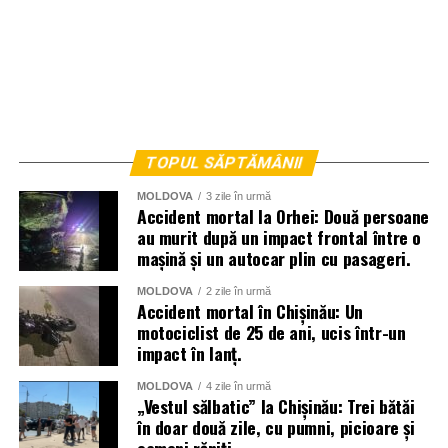
TOPUL SĂPTĂMÂNII
MOLDOVA
3 zile în urmă
Accident mortal la Orhei: Două persoane
au murit după un impact frontal între o
mașină și un autocar plin cu pasageri.
MOLDOVA
2 zile în urmă
Accident mortal în Chișinău: Un
motociclist de 25 de ani, ucis într-un
impact în lanț.
MOLDOVA
4 zile în urmă
„Vestul sălbatic” la Chișinău: Trei bătăi
în doar două zile, cu pumni, picioare și
oameni răniți.