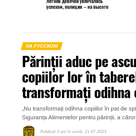
летней девочки увенчались
успехом, полиция – на высоте
НА РУССКОМ
Părinții aduc pe asc
copiilor lor în taber
transformați odihna c
„Nu transformați odihna copiilor în pat de sp
Siguranța Alimentelor pentru părinții, a căro
Publicat
3 ani în urmă
21.07.2023