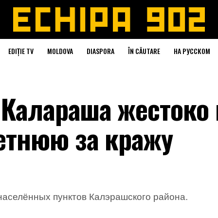
EDIȚIE TV
MOLDOVA
DIASPORA
ÎN CĂUTARE
НА РУССКОМ
 Калараша жестоко
етнюю за кражу
населённых пунктов Калэрашского района.