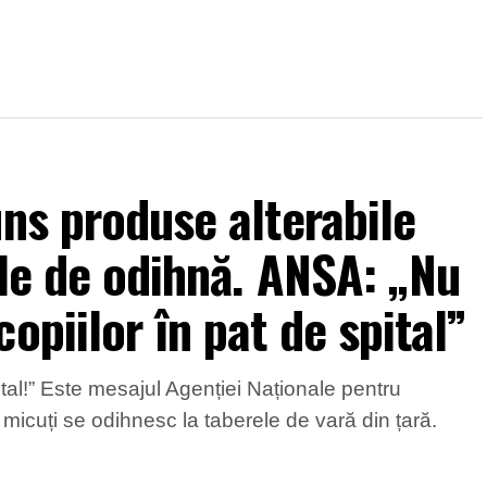
uns produse alterabile
ele de odihnă. ANSA: „Nu
opiilor în pat de spital”
ital!” Este mesajul Agenției Naționale pentru
r micuți se odihnesc la taberele de vară din țară.