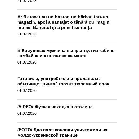
21.07.2023
Ar fi atacat cu un baston un bărbat, într-un
magazin, apoi a șantajat o tânără cu imagini
intime. Bănuitul și-a primit sentința
21.07.2023
В Криулянах мужчина выпрыгнул из кабины
комбайна и скончался на месте
01.07.2020
Готовила, употребляла и продавала:
сбытчице “винта” грозит тюремный срок
01.07.2020
/VIDEO/ Жуткая находка в столице
01.07.2020
/FOTO/ Два поля конопли уничтожили на
молдо-украинской границе