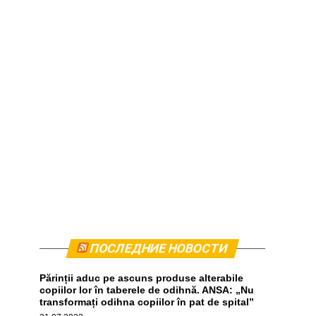
ПОСЛЕДНИЕ НОВОСТИ
Părinții aduc pe ascuns produse alterabile
copiilor lor în taberele de odihnă. ANSA: „Nu
transformați odihna copiilor în pat de spital”