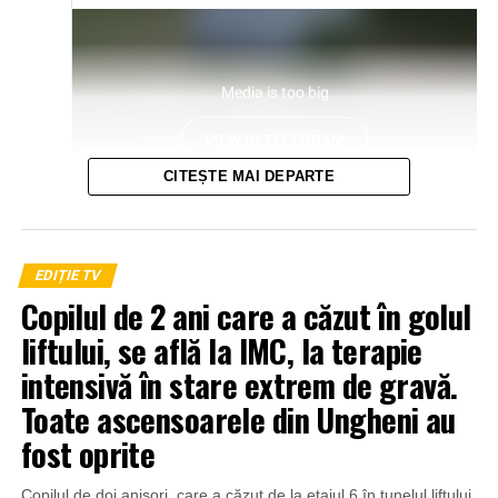
CITEȘTE MAI DEPARTE
EDIȚIE TV
Copilul de 2 ani care a căzut în golul
liftului, se află la IMC, la terapie
intensivă în stare extrem de gravă.
Toate ascensoarele din Ungheni au
fost oprite
Copilul de doi anișori, care a căzut de la etajul 6 în tunelul liftului