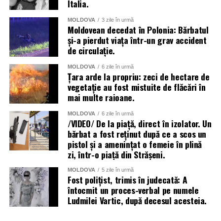
Italia.
MOLDOVA
3 zile în urmă
Moldovean decedat în Polonia: Bărbatul
și-a pierdut viața într-un grav accident
de circulație.
MOLDOVA
6 zile în urmă
Țara arde la propriu: zeci de hectare de
vegetație au fost mistuite de flăcări în
mai multe raioane.
MOLDOVA
6 zile în urmă
/VIDEO/ De la piață, direct în izolator. Un
bărbat a fost reținut după ce a scos un
pistol și a amenințat o femeie în plină
zi, într-o piață din Strășeni.
MOLDOVA
5 zile în urmă
Fost polițist, trimis în judecată: A
întocmit un proces-verbal pe numele
Ludmilei Vartic, după decesul acesteia.