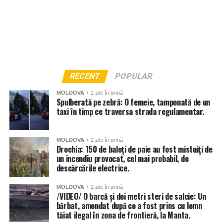
RECENT
POPULAR
MOLDOVA
2 zile în urmă
Spulberată pe zebră: O femeie, tamponată de un
taxi în timp ce traversa strada regulamentar.
MOLDOVA
2 zile în urmă
Drochia: 150 de baloți de paie au fost mistuiți de
un incendiu provocat, cel mai probabil, de
descărcările electrice.
MOLDOVA
2 zile în urmă
/VIDEO/ O barcă și doi metri steri de salcie: Un
bărbat, amendat după ce a fost prins cu lemn
tăiat ilegal în zona de frontieră, la Manta.
Și instituțiile de învățământ din Chișinău au fost grav