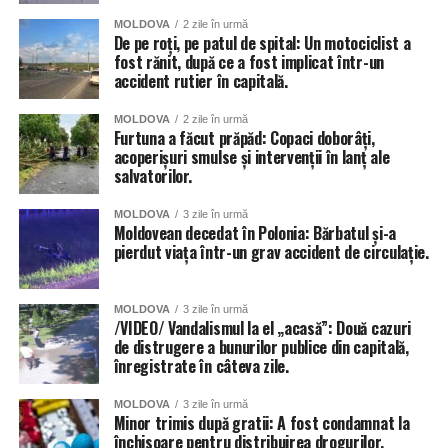
afectate de ploi, anunță Primăria capitalei. 56 de școli și
MOLDOVA
2 zile în urmă
grădinițe din sectoarele Botanica, Buiucani, Centru și
De pe roți, pe patul de spital: Un motociclist a
fost rănit, după ce a fost implicat într-un
Râșcani. Totuși autoritățile dau asigurări că situația va fi
accident rutier în capitală.
remediată în cel mai scurt timp.
MOLDOVA
2 zile în urmă
Inundat a fost și teatrul de Operă și Balet Maria Bieșu, sub
Furtuna a făcut prăpăd: Copaci doborâți,
presiunea apei de pe acoperiș, au cedat două țevi.
acoperișuri smulse și intervenții în lanț ale
salvatorilor.
Inundate au fost și trecerile subterane de pietoni, dar și
MOLDOVA
3 zile în urmă
parcările amenajate în subsolurile blocurilor locative.
Moldovean decedat în Polonia: Bărbatul și-a
pierdut viața într-un grav accident de circulație.
MOLDOVA
3 zile în urmă
/VIDEO/ Vandalismul la el „acasă”: Două cazuri
de distrugere a bunurilor publice din capitală,
înregistrate în câteva zile.
MOLDOVA
3 zile în urmă
Minor trimis după gratii: A fost condamnat la
închisoare pentru distribuirea drogurilor.