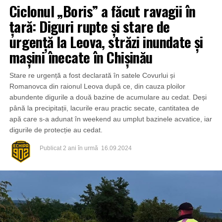
Ciclonul „Boris” a făcut ravagii în
țară: Diguri rupte și stare de
urgență la Leova, străzi inundate și
mașini înecate în Chișinău
Stare re urgență a fost declarată în satele Covurlui și
Romanovca din raionul Leova după ce, din cauza ploilor
abundente digurile a două bazine de acumulare au cedat. Deși
până la precipitații, lacurile erau practic secate, cantitatea de
apă care s-a adunat în weekend au umplut bazinele acvatice, iar
digurile de protecție au cedat.
Publicat
2 ani în urmă
16.09.2024