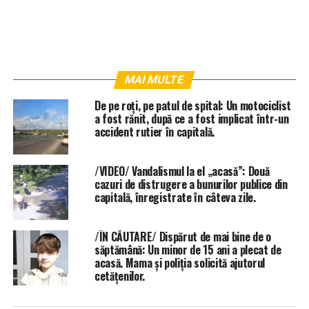
MAI MULTE
De pe roți, pe patul de spital: Un motociclist
a fost rănit, după ce a fost implicat într-un
accident rutier în capitală.
/VIDEO/ Vandalismul la el „acasă”: Două
cazuri de distrugere a bunurilor publice din
capitală, înregistrate în câteva zile.
/ÎN CĂUTARE/ Dispărut de mai bine de o
săptămână: Un minor de 15 ani a plecat de
acasă. Mama și poliția solicită ajutorul
cetățenilor.