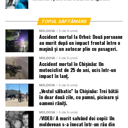
TOPUL SĂPTĂMÂNII
MOLDOVA
5 zile în urmă
Accident mortal la Orhei: Două persoane
au murit după un impact frontal între o
mașină și un autocar plin cu pasageri.
MOLDOVA
4 zile în urmă
Accident mortal în Chișinău: Un
motociclist de 25 de ani, ucis într-un
impact în lanț.
La lichidarea consecințelor intemperiilor sunt antrenați
MOLDOVA
6 zile în urmă
aproape două mii de angajați ai Ministerului Afacerilor
„Vestul sălbatic” la Chișinău: Trei bătăi
în doar două zile, cu pumni, picioare și
Interne, dar și toate serviciile specializate de nivel local,
oameni răniți.
raional și național.
MOLDOVA
6 zile în urmă
Menționăm că meteorologii prognozează vreme instabilă
/VIDEO/ A murit salvând doi copii: Un
și pentru următoarele zile.
moldovean s-a înecat într-un râu din