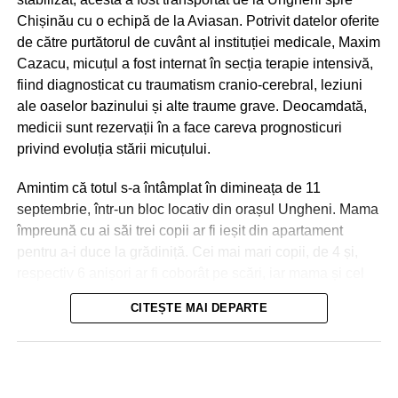
Chișinău cu o echipă de la Aviasan. Potrivit datelor oferite
de către purtătorul de cuvânt al instituției medicale, Maxim
Cazacu, micuțul a fost internat în secția terapie intensivă,
fiind diagnosticat cu traumatism cranio-cerebral, leziuni
ale oaselor bazinului și alte traume grave. Deocamdată,
medicii sunt rezervații în a face careva prognosticuri
privind evoluția stării micuțului.
Amintim că totul s-a întâmplat în dimineața de 11
septembrie, într-un bloc locativ din orașul Ungheni. Mama
împreună cu ai săi trei copii ar fi ieșit din apartament
pentru a-i duce la grădiniță. Cei mai mari copii, de 4 și,
respectiv 6 anișori ar fi coborât pe scări, iar mama și cel
de-al treilea micuț, de 2 ani, urmau să meargă cu
CITEȘTE MAI DEPARTE
ascensorul. La ușile deschise ale liftului, mama a reușit
Nici în Chișinău situația nu a fost una mai bună. Aici
să împingă doar partea din fața a căruciorului în care se
drumurile s-au transformat în râuri, iar trecătorii au fost
afla micuțul, și s-a întors pentru a lua o pungă, moment în
nevoiți să meargă prin apa care le ajungea până la
care ușile s-au închis! Copilul a căzut în gol, în tunelul
genunchi. În unele cazuri, oamenii erau luați, la propriu,