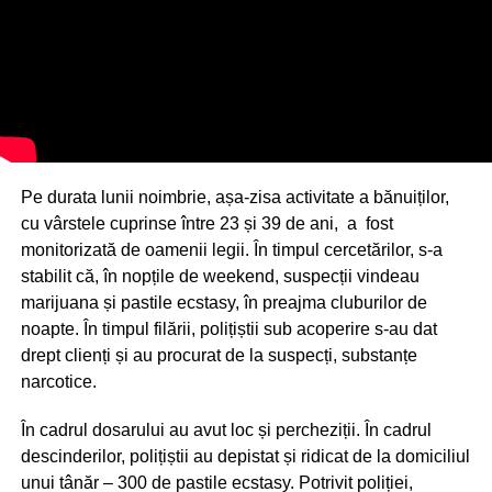
Pe durata lunii noimbrie, așa-zisa activitate a bănuiților,
cu vârstele cuprinse între 23 și 39 de ani, a fost
monitorizată de oamenii legii. În timpul cercetărilor, s-a
stabilit că, în nopțile de weekend, suspecții vindeau
marijuana și pastile ecstasy, în preajma cluburilor de
noapte. În timpul filării, polițiștii sub acoperire s-au dat
drept clienți și au procurat de la suspecți, substanțe
narcotice.
În cadrul dosarului au avut loc și percheziții. În cadrul
descinderilor, polițiștii au depistat și ridicat de la domiciliul
unui tânăr – 300 de pastile ecstasy. Potrivit poliției,