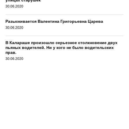
30.06.2020
Разыскивается Валентина Григорьевна Царева
30.06.2020
В Калараше произошло серьезное столкновение двух
пьяных водителей. Ни у кого не было водительских
прав.
30.06.2020