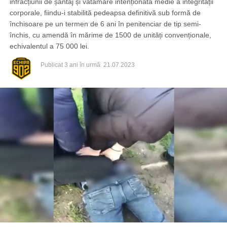
infracțiunii de șantaj și vătămare intenționată medie a integrității
corporale, fiindu-i stabilită pedeapsa definitivă sub formă de
închisoare pe un termen de 6 ani în penitenciar de tip semi-
închis, cu amendă în mărime de 1500 de unități convenționale,
echivalentul a 75 000 lei.
Publicat
3 ani în urmă
21.07.2023