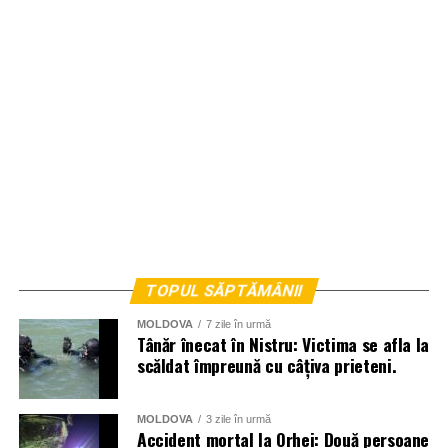
TOPUL SĂPTĂMÂNII
MOLDOVA
7 zile în urmă
Tânăr înecat în Nistru: Victima se afla la
scăldat împreună cu câțiva prieteni.
MOLDOVA
3 zile în urmă
Accident mortal la Orhei: Două persoane