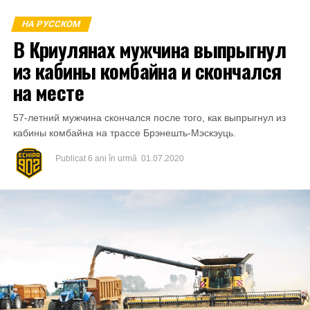
vătămate din mun.Bălți a primit o parte din sumă și anume
НА РУССКОМ
1000 de lei.
В Криулянах мужчина выпрыгнул
из кабины комбайна и скончался
на месте
57-летний мужчина скончался после того, как выпрыгнул из
кабины комбайна на трассе Брэнешть-Мэскэуць.
Publicat
6 ani în urmă
01.07.2020