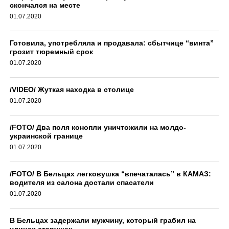
скончался на месте
01.07.2020
Готовила, употребляла и продавала: сбытчице “винта”
грозит тюремный срок
01.07.2020
/VIDEO/ Жуткая находка в столице
01.07.2020
/FOTO/ Два поля конопли уничтожили на молдо-
украинской границе
01.07.2020
/FOTO/ В Бельцах легковушка “впечаталась” в КАМАЗ:
водителя из салона достали спасатели
01.07.2020
В Бельцах задержали мужчину, который грабил на
улицах старушек