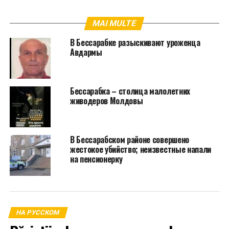
MAI MULTE
В Бессарабке разыскивают уроженца
Авдармы
Бессарабка – столица малолетних
живодеров Молдовы
В Бессарабском районе совершено
жестокое убийство; неизвестные напали
на пенсионерку
НА РУССКОМ