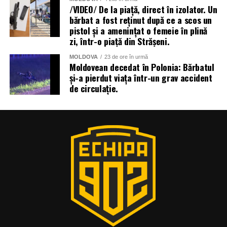
/VIDEO/ De la piață, direct în izolator. Un
bărbat a fost reținut după ce a scos un
pistol și a amenințat o femeie în plină
zi, într-o piață din Strășeni.
MOLDOVA
23 de ore în urmă
Moldovean decedat în Polonia: Bărbatul
și-a pierdut viața într-un grav accident
de circulație.