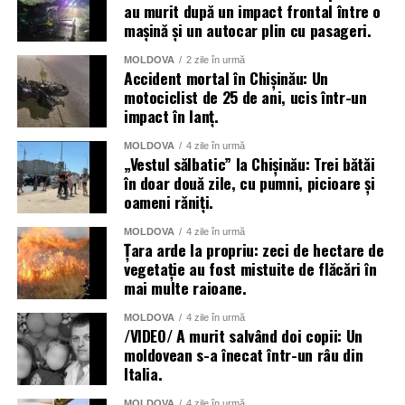
au murit după un impact frontal între o
mașină și un autocar plin cu pasageri.
MOLDOVA
2 zile în urmă
Accident mortal în Chișinău: Un
motociclist de 25 de ani, ucis într-un
impact în lanț.
MOLDOVA
4 zile în urmă
„Vestul sălbatic” la Chișinău: Trei bătăi
în doar două zile, cu pumni, picioare și
oameni răniți.
MOLDOVA
4 zile în urmă
Țara arde la propriu: zeci de hectare de
vegetație au fost mistuite de flăcări în
mai multe raioane.
MOLDOVA
4 zile în urmă
/VIDEO/ A murit salvând doi copii: Un
moldovean s-a înecat într-un râu din
Italia.
MOLDOVA
4 zile în urmă