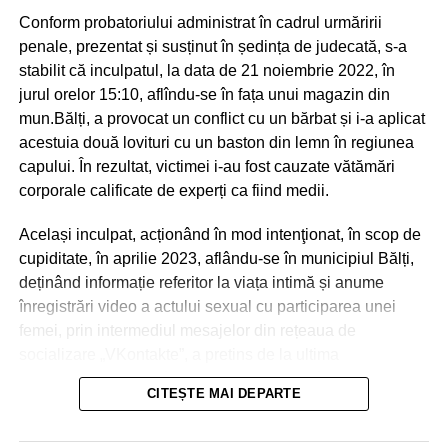
Conform probatoriului administrat în cadrul urmăririi
penale, prezentat și susținut în ședința de judecată, s-a
stabilit că inculpatul, la data de 21 noiembrie 2022, în
jurul orelor 15:10, aflîndu-se în fața unui magazin din
mun.Bălți, a provocat un conflict cu un bărbat și i-a aplicat
acestuia două lovituri cu un baston din lemn în regiunea
capului. În rezultat, victimei i-au fost cauzate vătămări
corporale calificate de experți ca fiind medii.
Același inculpat, acționând în mod intenţionat, în scop de
cupiditate, în aprilie 2023, aflându-se în municipiul Bălți,
deținând informație referitor la viața intimă și anume
înregistrări video a actului sexual cu participarea unei
femei, prin intermediul mesajelor din rețeaua de
socializare „VKontakte”, a pretins de la ultima
transmiterea banilor în sumă de 600 euro, în caz contrar o
CITEȘTE MAI DEPARTE
amenința cu răspândirea înregistrărilor video.
La 21 aprilie 2023, aflându-se în apartamentul părții