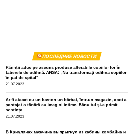
Комбайн был остановлен приблизительно в 440
ПОСЛЕДНИЕ НОВОСТИ
метрах от места происшествия. Водитель прошел тест
Părinții aduc pe ascuns produse alterabile copiilor lor în
на алкоголь, результат оказался отрицательным,
taberele de odihnă. ANSA: „Nu transformați odihna copiilor
передаёт unimedia.info. Все обстоятельства инцидента
în pat de spital”
выясняются.
21.07.2023
aif.md
Ar fi atacat cu un baston un bărbat, într-un magazin, apoi a
șantajat o tânără cu imagini intime. Bănuitul și-a primit
sentința
21.07.2023
В Криулянах мужчина выпрыгнул из кабины комбайна и