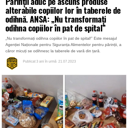
Părinții aduc pe ascuns produse
alterabile copiilor lor în taberele de
odihnă. ANSA: „Nu transformați
odihna copiilor în pat de spital”
„Nu transformați odihna copiilor în pat de spital!” Este mesajul
Agenției Naționale pentru Siguranța Alimentelor pentru părinții, a
căror micuți se odihnesc la taberele de vară din țară.
Publicat
3 ani în urmă
21.07.2023