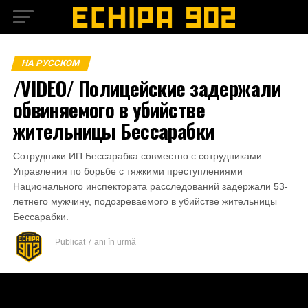
НА РУССКОМ
/VIDEO/ Полицейские задержали
обвиняемого в убийстве
жительницы Бессарабки
Сотрудники ИП Бессарабка совместно с сотрудниками
Управления по борьбе с тяжкими преступлениями
Национального инспектората расследований задержали 53-
летнего мужчину, подозреваемого в убийстве жительницы
Бессарабки.
Publicat
7 ani în urmă