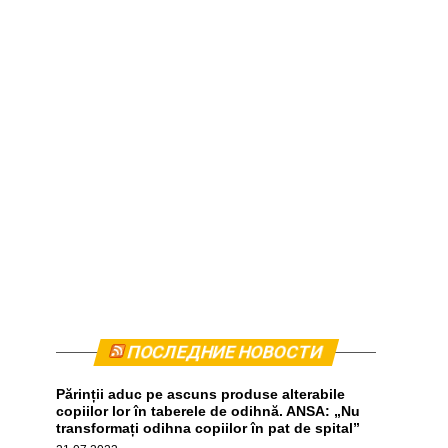
ПОСЛЕДНИЕ НОВОСТИ
Părinții aduc pe ascuns produse alterabile
copiilor lor în taberele de odihnă. ANSA: „Nu
transformați odihna copiilor în pat de spital”