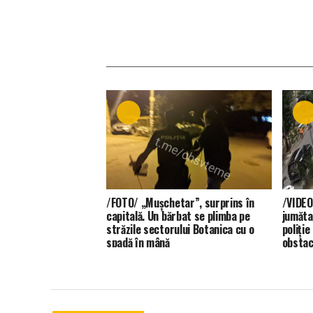
/FOTO/ „Mușchetar”, surprins în
/VIDEO
capitală. Un bărbat se plimba pe
jumăta
străzile sectorului Botanica cu o
poliție
spadă în mână
obstac