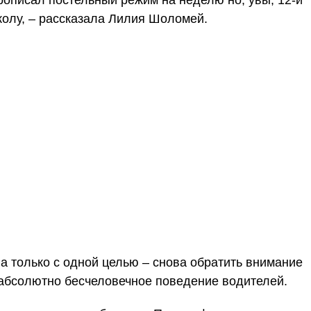
рописал постельный режим на неделю но, увы, 12-й
школу, – рассказала Лилия Шоломей.
 только с одной целью – снова обратить внимание
 абсолютно бесчеловечное поведение водителей.