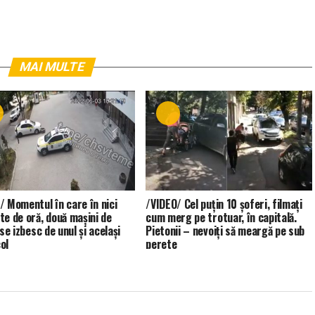
MAI MULTE
/ Momentul în care în nici
/VIDEO/ Cel puțin 10 șoferi, filmați
te de oră, două mașini de
cum merg pe trotuar, în capitală.
 se izbesc de unul și același
Pietonii – nevoiți să meargă pe sub
ol
perete