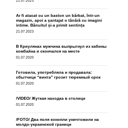
21.07.2023
Ar fi atacat cu un baston un bărbat, într-un
magazin, apoi a șantajat o tânără cu imagini
intime. Bănuitul și-a primit sentința
21.07.2023
В Криулянах мужчина выпрыгнул из кабины
комбайна и скончался на месте
01.07.2020
Готовила, употребляла и продавала:
сбытчице “винта” грозит тюремный срок
01.07.2020
/VIDEO/ Жуткая находка в столице
01.07.2020
/FOTO/ Два поля конопли уничтожили на
молдо-украинской границе