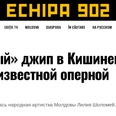
EDIȚIE TV
MOLDOVA
DIASPORA
ÎN CĂUTARE
НА РУССКОМ
й» джип в Кишине
известной оперной
ась народная артистка Молдовы Лилия Шоломей.