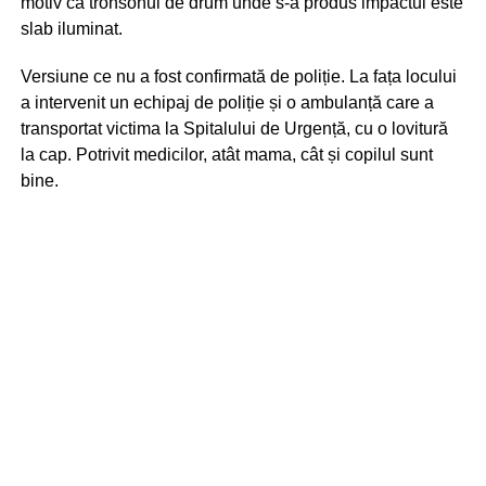
motiv că tronsonul de drum unde s-a produs impactul este
slab iluminat.
Versiune ce nu a fost confirmată de poliție. La fața locului
a intervenit un echipaj de poliție și o ambulanță care a
transportat victima la Spitalului de Urgență, cu o lovitură
la cap. Potrivit medicilor, atât mama, cât și copilul sunt
bine.