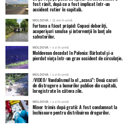
fost rănit, după ce a fost implicat într-un
Râșcani. Totuși autoritățile dau asigurări că situația va fi
accident rutier în capitală.
remediată în cel mai scurt timp.
MOLDOVA
11 ore în urmă
Inundat a fost și teatrul de Operă și Balet Maria Bieșu, sub
Furtuna a făcut prăpăd: Copaci doborâți,
presiunea apei de pe acoperiș, au cedat două țevi.
acoperișuri smulse și intervenții în lanț ale
salvatorilor.
Inundate au fost și trecerile subterane de pietoni, dar și
MOLDOVA
o zi în urmă
parcările amenajate în subsolurile blocurilor locative.
Moldovean decedat în Polonia: Bărbatul și-a
pierdut viața într-un grav accident de circulație.
MOLDOVA
o zi în urmă
/VIDEO/ Vandalismul la el „acasă”: Două cazuri
de distrugere a bunurilor publice din capitală,
înregistrate în câteva zile.
MOLDOVA
o zi în urmă
Minor trimis după gratii: A fost condamnat la
închisoare pentru distribuirea drogurilor.