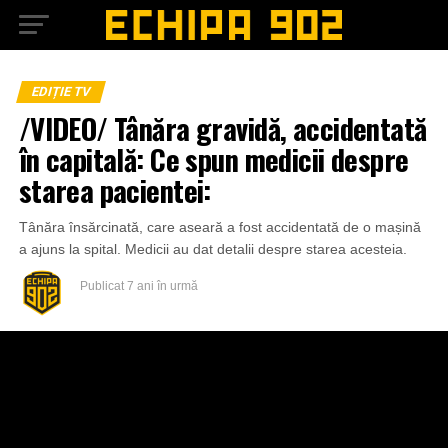
EDIȚIE TV
/VIDEO/ Tânăra gravidă, accidentată
în capitală: Ce spun medicii despre
starea pacientei:
Tânăra însărcinată, care aseară a fost accidentată de o mașină
a ajuns la spital. Medicii au dat detalii despre starea acesteia.
Publicat
7 ani în urmă