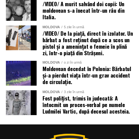
/VIDEO/ A murit salvând doi copii: Un
moldovean s-a înecat într-un râu din
Italia.
MOLDOVA
5 zile în urmă
/VIDEO/ De la piață, direct în izolator. Un
bărbat a fost reținut după ce a scos un
pistol și a amenințat o femeie în plină
zi, într-o piață din Strășeni.
MOLDOVA
o zi în urmă
Moldovean decedat în Polonia: Bărbatul
și-a pierdut viața într-un grav accident
de circulație.
MOLDOVA
3 zile în urmă
Fost polițist, trimis în judecată: A
întocmit un proces-verbal pe numele
Ludmilei Vartic, după decesul acesteia.