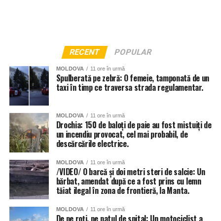
RECENT
POPULAR
MOLDOVA
11 ore în urmă
Spulberată pe zebră: O femeie, tamponată de un
taxi în timp ce traversa strada regulamentar.
MOLDOVA
11 ore în urmă
Drochia: 150 de baloți de paie au fost mistuiți de
un incendiu provocat, cel mai probabil, de
descărcările electrice.
MOLDOVA
11 ore în urmă
/VIDEO/ O barcă și doi metri steri de salcie: Un
bărbat, amendat după ce a fost prins cu lemn
tăiat ilegal în zona de frontieră, la Manta.
Și instituțiile de învățământ din Chișinău au fost grav
afectate de ploi, anunță Primăria capitalei. 56 de școli și
MOLDOVA
11 ore în urmă
grădinițe din sectoarele Botanica, Buiucani, Centru și
De pe roți, pe patul de spital: Un motociclist a