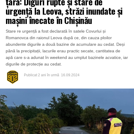
țară: Diguri rupte și stare de
urgență la Leova, străzi inundate și
mașini înecate în Chișinău
Stare re urgență a fost declarată în satele Covurlui și
Romanovca din raionul Leova după ce, din cauza ploilor
abundente digurile a două bazine de acumulare au cedat. Deși
până la precipitații, lacurile erau practic secate, cantitatea de
apă care s-a adunat în weekend au umplut bazinele acvatice, iar
digurile de protecție au cedat.
Publicat
2 ani în urmă
16.09.2024