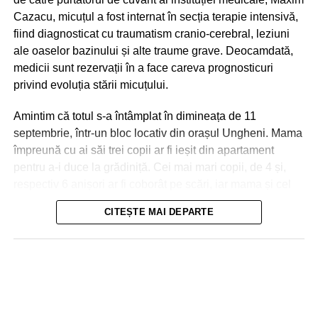
Cazacu, micuțul a fost internat în secția terapie intensivă,
fiind diagnosticat cu traumatism cranio-cerebral, leziuni
ale oaselor bazinului și alte traume grave. Deocamdată,
medicii sunt rezervații în a face careva prognosticuri
privind evoluția stării micuțului.
Amintim că totul s-a întâmplat în dimineața de 11
septembrie, într-un bloc locativ din orașul Ungheni. Mama
împreună cu ai săi trei copii ar fi ieșit din apartament
pentru a-i duce la grădiniță. Cei mai mari copii, de 4 și,
respectiv 6 anișori ar fi coborât pe scări, iar mama și cel
de-al treilea micuț, de 2 ani, urmau să meargă cu
CITEȘTE MAI DEPARTE
ascensorul. La ușile deschise ale liftului, mama a reușit
Nici în Chișinău situația nu a fost una mai bună. Aici
să împingă doar partea din fața a căruciorului în care se
drumurile s-au transformat în râuri, iar trecătorii au fost
afla micuțul, și s-a întors pentru a lua o pungă, moment în
nevoiți să meargă prin apa care le ajungea până la
care ușile s-au închis! Copilul a căzut în gol, în tunelul
genunchi. În unele cazuri, oamenii erau luați, la propriu,
liftului, iar cabina ascensorului a urcat la nivelele
de puhoaie.
superioare, blocându-se între etajele 8 și 9. Ușile liftului