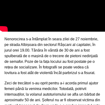
Nenorocirea s-a întâmplat în seara zilei de 27 noiembrie,
pe strada Albișoara din sectorul Râșcani al capitalei, în
jurul orei 19.00. Tânăra în vârstă de 30 de ani a fost
spulberată de o mașină de o trecere de pietoni nedirijată
de semafor. Poze de la fața locului au fost postate pe o
rețea de socializare. În fotografii se poate vedea că
lovitura a fost atât de violentă încât parbrizul s-a fisurat.
Zeci de trecători s-au oprit pentru a-i acorda primul ajutor
femeii până la venirea medicilor. Totodată, potrivit
internauților, la volanul autoturismului se afla un bărbat de
aproximativ 50 de ani. Șoferul nu ar fi observat victima din