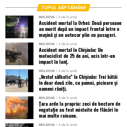
TOPUL SĂPTĂMÂNII
MOLDOVA
4 zile în urmă
Accident mortal la Orhei: Două persoane
au murit după un impact frontal între o
mașină și un autocar plin cu pasageri.
MOLDOVA
2 zile în urmă
Accident mortal în Chișinău: Un
motociclist de 25 de ani, ucis într-un
impact în lanț.
La lichidarea consecințelor intemperiilor sunt antrenați
MOLDOVA
4 zile în urmă
aproape două mii de angajați ai Ministerului Afacerilor
„Vestul sălbatic” la Chișinău: Trei bătăi
în doar două zile, cu pumni, picioare și
Interne, dar și toate serviciile specializate de nivel local,
oameni răniți.
raional și național.
MOLDOVA
4 zile în urmă
Menționăm că meteorologii prognozează vreme instabilă
Țara arde la propriu: zeci de hectare de
și pentru următoarele zile.
vegetație au fost mistuite de flăcări în
mai multe raioane.
MOLDOVA
4 zile în urmă