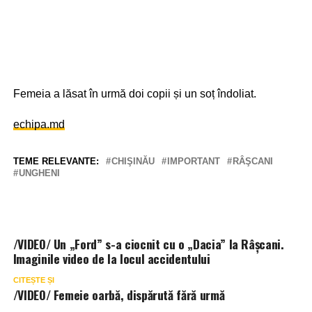
Femeia a lăsat în urmă doi copii și un soț îndoliat.
echipa.md
TEME RELEVANTE:
CHIŞINĂU
IMPORTANT
RÂŞCANI
UNGHENI
/VIDEO/ Un „Ford” s-a ciocnit cu o „Dacia” la Râșcani.
Imaginile video de la locul accidentului
CITEȘTE ȘI
/VIDEO/ Femeie oarbă, dispărută fără urmă