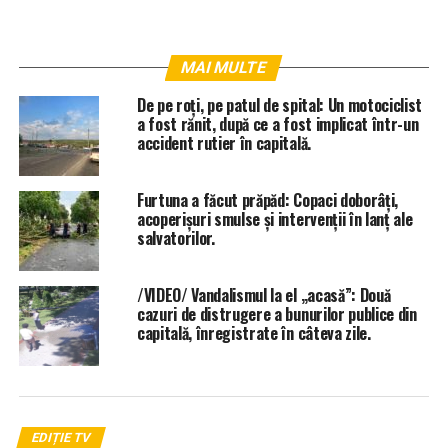
MAI MULTE
De pe roți, pe patul de spital: Un motociclist
a fost rănit, după ce a fost implicat într-un
accident rutier în capitală.
Furtuna a făcut prăpăd: Copaci doborâți,
acoperișuri smulse și intervenții în lanț ale
salvatorilor.
/VIDEO/ Vandalismul la el „acasă”: Două
cazuri de distrugere a bunurilor publice din
capitală, înregistrate în câteva zile.
EDIȚIE TV