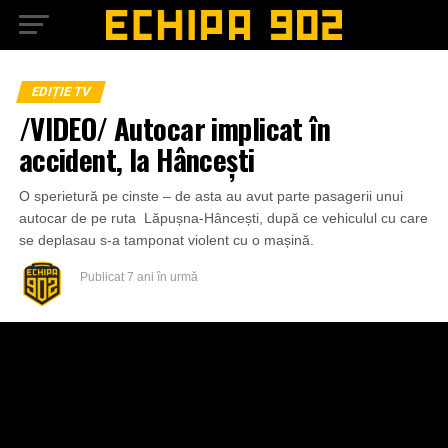
EDIȚIE TV
/VIDEO/ Autocar implicat în
accident, la Hâncești
O sperietură pe cinste – de asta au avut parte pasagerii unui
autocar de pe ruta Lăpușna-Hâncești, după ce vehiculul cu care
se deplasau s-a tamponat violent cu o mașină.
Publicat
7 ani în urmă