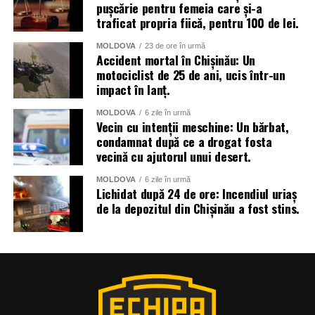
pușcărie pentru femeia care și-a
traficat propria fiică, pentru 100 de lei.
MOLDOVA
23 de ore în urmă
Accident mortal în Chișinău: Un
motociclist de 25 de ani, ucis într-un
impact în lanț.
MOLDOVA
6 zile în urmă
Vecin cu intenții meschine: Un bărbat,
condamnat după ce a drogat fosta
vecină cu ajutorul unui desert.
MOLDOVA
6 zile în urmă
Lichidat după 24 de ore: Incendiul uriaș
de la depozitul din Chișinău a fost stins.