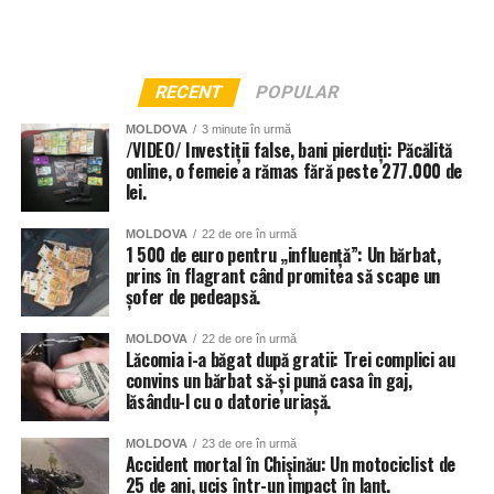
RECENT
POPULAR
MOLDOVA
3 minute în urmă
/VIDEO/ Investiții false, bani pierduți: Păcălită
online, o femeie a rămas fără peste 277.000 de
lei.
MOLDOVA
22 de ore în urmă
1 500 de euro pentru „influență”: Un bărbat,
prins în flagrant când promitea să scape un
șofer de pedeapsă.
MOLDOVA
22 de ore în urmă
Lăcomia i-a băgat după gratii: Trei complici au
convins un bărbat să-și pună casa în gaj,
lăsându-l cu o datorie uriașă.
Și instituțiile de învățământ din Chișinău au fost grav
afectate de ploi, anunță Primăria capitalei. 56 de școli și
MOLDOVA
23 de ore în urmă
grădinițe din sectoarele Botanica, Buiucani, Centru și
Accident mortal în Chișinău: Un motociclist de
25 de ani, ucis într-un impact în lanț.
Râșcani. Totuși autoritățile dau asigurări că situația va fi