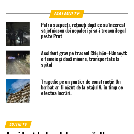
MAI MULTE
Patru suspecți, reținuți după ce au încercat
să jefuiască doi nepalezi și să-i treacă ilegal
peste Prut
Accident grav pe traseul Chișinău–Hâncești:
o femeie și două minore, transportate la
spital
Tragedie pe un șantier de construcții: Un
bărbat ar fi căzut de la etajul 9, în timp ce
efectua lucrări.
EDIȚIE TV