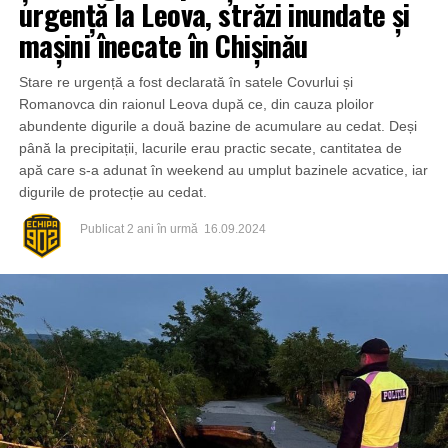
urgență la Leova, străzi inundate și
mașini înecate în Chișinău
Stare re urgență a fost declarată în satele Covurlui și
Romanovca din raionul Leova după ce, din cauza ploilor
abundente digurile a două bazine de acumulare au cedat. Deși
până la precipitații, lacurile erau practic secate, cantitatea de
apă care s-a adunat în weekend au umplut bazinele acvatice, iar
digurile de protecție au cedat.
Publicat
2 ani în urmă
16.09.2024