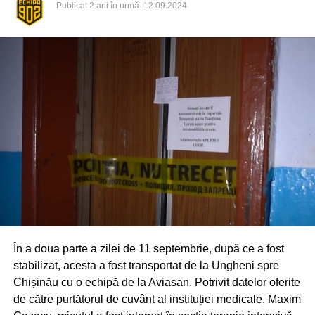
Publicat
2 ani în urmă
12.09.2024
Inspectoratul General pentru Situații de Urgență
menționează că și la această oră autoritățile depun
eforturi pentru consolidarea digurilor de protecție pe râul
Nistru și Prut. Iar pe parcursul nopții, pentru pomparea
apei din gospodăriile afectate de inundații salvatorii au
fost solicitați în 33 de cazuri. Pe lângă pompieri, a fost
nevoie și de intervenția angajaților de la distribuția
energiei electrice, în zeci de localități rămase în beznă.
Către dimineața de 16 septembrie, toate localitățile erau
deja reconectate la lumină.
În a doua parte a zilei de 11 septembrie, după ce a fost
stabilizat, acesta a fost transportat de la Ungheni spre
Chișinău cu o echipă de la Aviasan. Potrivit datelor oferite
de către purtătorul de cuvânt al instituției medicale, Maxim