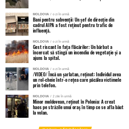
remediată în cel mai scurt timp.
MOLDOVA
o zi în urmă
Inundat a fost și teatrul de Operă și Balet Maria Bieșu, sub
Bani pentru subvenții: Un șef de direcție din
presiunea apei de pe acoperiș, au cedat două țevi.
cadrul AIPA a fost reținut pentru trafic de
influență.
Inundate au fost și trecerile subterane de pietoni, dar și
MOLDOVA
o zi în urmă
parcările amenajate în subsolurile blocurilor locative.
Gest riscant în fața flăcărilor: Un bărbat a
încercat să stingă un incendiu de vegetație și a
ajuns la spital.
MOLDOVA
o zi în urmă
/VIDEO/ Încă un șarlatan, reținut: Individul avea
un rol-cheie într-o rețea care păcălea victimele
prin telefon.
MOLDOVA
2 zile în urmă
Minor moldovean, reținut în Polonia: A creat
haos pe străzile unui oraș în timp ce se afla băut
la volan.