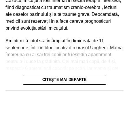
Cazacu, micuțul a fost internat în secția terapie intensivă,
fiind diagnosticat cu traumatism cranio-cerebral, leziuni
ale oaselor bazinului și alte traume grave. Deocamdată,
medicii sunt rezervații în a face careva prognosticuri
privind evoluția stării micuțului.
Amintim că totul s-a întâmplat în dimineața de 11
septembrie, într-un bloc locativ din orașul Ungheni. Mama
împreună cu ai săi trei copii ar fi ieșit din apartament
pentru a-i duce la grădiniță. Cei mai mari copii, de 4 și,
respectiv 6 anișori ar fi coborât pe scări, iar mama și cel
de-al treilea micuț, de 2 ani, urmau să meargă cu
CITEȘTE MAI DEPARTE
ascensorul. La ușile deschise ale liftului, mama a reușit
Nici în Chișinău situația nu a fost una mai bună. Aici
să împingă doar partea din fața a căruciorului în care se
drumurile s-au transformat în râuri, iar trecătorii au fost
afla micuțul, și s-a întors pentru a lua o pungă, moment în
nevoiți să meargă prin apa care le ajungea până la
care ușile s-au închis! Copilul a căzut în gol, în tunelul
genunchi. În unele cazuri, oamenii erau luați, la propriu,
liftului, iar cabina ascensorului a urcat la nivelele
de puhoaie.
superioare, blocându-se între etajele 8 și 9. Ușile liftului
au fost deblocate la primul etaj de către pompieri, iar în
Nici persoanele ce se deplasau cu automobilele nu au