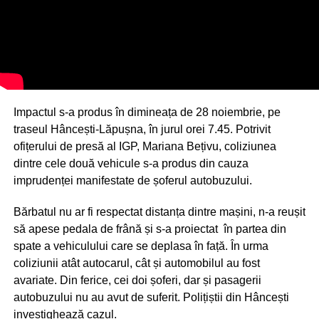
Impactul s-a produs în dimineața de 28 noiembrie, pe
traseul Hâncești-Lăpușna, în jurul orei 7.45. Potrivit
ofițerului de presă al IGP, Mariana Bețivu, coliziunea
dintre cele două vehicule s-a produs din cauza
imprudenței manifestate de șoferul autobuzului.
Bărbatul nu ar fi respectat distanța dintre mașini, n-a reușit
să apese pedala de frână și s-a proiectat în partea din
spate a vehiculului care se deplasa în față. În urma
coliziunii atât autocarul, cât și automobilul au fost
avariate. Din ferice, cei doi șoferi, dar și pasagerii
autobuzului nu au avut de suferit. Polițiștii din Hâncești
investighează cazul.