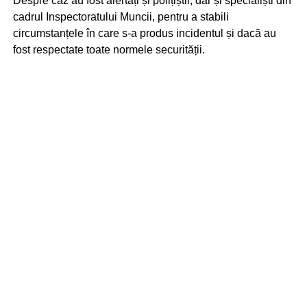
Despre caz au fost alertați și polițiștii, dar și specialiști din
cadrul Inspectoratului Muncii, pentru a stabili
circumstanțele în care s-a produs incidentul și dacă au
fost respectate toate normele securității.