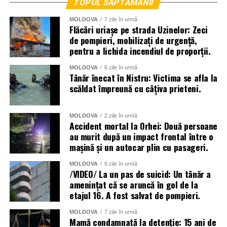
TOPUL SĂPTĂMÂNII
MOLDOVA
7 zile în urmă
Flăcări uriașe pe strada Uzinelor: Zeci
de pompieri, mobilizați de urgență,
pentru a lichida incendiul de proporții.
MOLDOVA
6 zile în urmă
Tânăr înecat în Nistru: Victima se afla la
scăldat împreună cu câțiva prieteni.
La lichidarea consecințelor intemperiilor sunt antrenați
MOLDOVA
2 zile în urmă
aproape două mii de angajați ai Ministerului Afacerilor
Accident mortal la Orhei: Două persoane
au murit după un impact frontal între o
Interne, dar și toate serviciile specializate de nivel local,
mașină și un autocar plin cu pasageri.
raional și național.
MOLDOVA
6 zile în urmă
Menționăm că meteorologii prognozează vreme instabilă
/VIDEO/ La un pas de suicid: Un tânăr a
și pentru următoarele zile.
amenințat că se aruncă în gol de la
etajul 16. A fost salvat de pompieri.
MOLDOVA
7 zile în urmă
Mamă condamnată la detenție: 15 ani de