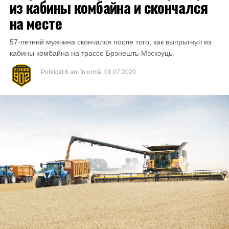
из кабины комбайна и скончался
на месте
57-летний мужчина скончался после того, как выпрыгнул из
кабины комбайна на трассе Брэнешть-Мэскэуць.
Publicat
6 ani în urmă
01.07.2020