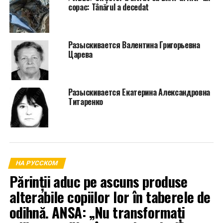
copac: Tânărul a decedat
Разыскивается Валентина Григорьевна
Царева
Разыскивается Екатерина Александровна
Титаренко
НА РУССКОМ
Părinții aduc pe ascuns produse
alterabile copiilor lor în taberele de
odihnă. ANSA: „Nu transformați