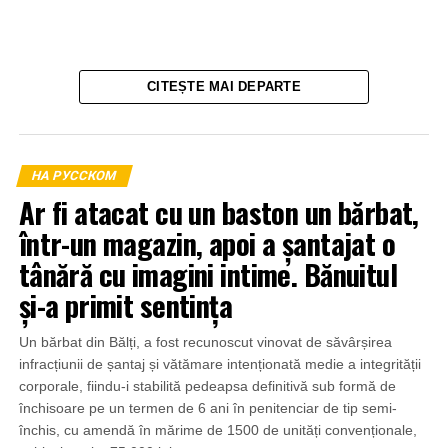
CITEȘTE MAI DEPARTE
НА РУССКОМ
Ar fi atacat cu un baston un bărbat,
într-un magazin, apoi a șantajat o
tânără cu imagini intime. Bănuitul
și-a primit sentința
Un bărbat din Bălți, a fost recunoscut vinovat de săvârșirea
infracțiunii de șantaj și vătămare intenționată medie a integrității
corporale, fiindu-i stabilită pedeapsa definitivă sub formă de
închisoare pe un termen de 6 ani în penitenciar de tip semi-
închis, cu amendă în mărime de 1500 de unități convenționale,