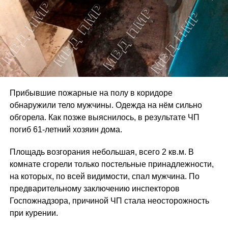
Прибывшие пожарные на полу в коридоре
обнаружили тело мужчины. Одежда на нём сильно
обгорела. Как позже выяснилось, в результате ЧП
погиб 61-летний хозяин дома.
Площадь возгорания небольшая, всего 2 кв.м. В
комнате сгорели только постельные принадлежности,
на которых, по всей видимости, спал мужчина. По
предварительному заключению инспекторов
Госпожнадзора, причиной ЧП стала неосторожность
при курении.