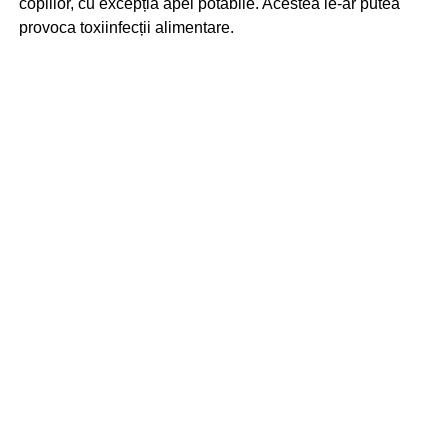
copiilor, cu excepția apei potabile. Acestea le-ar putea
provoca toxiinfecții alimentare.