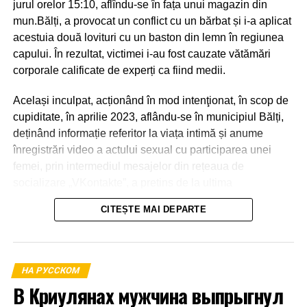
jurul orelor 15:10, aflîndu-se în fața unui magazin din
mun.Bălți, a provocat un conflict cu un bărbat și i-a aplicat
acestuia două lovituri cu un baston din lemn în regiunea
capului. În rezultat, victimei i-au fost cauzate vătămări
corporale calificate de experți ca fiind medii.
Același inculpat, acționând în mod intenţionat, în scop de
cupiditate, în aprilie 2023, aflându-se în municipiul Bălți,
deținând informație referitor la viața intimă și anume
înregistrări video a actului sexual cu participarea unei
femei, prin intermediul mesajelor din rețeaua de
socializare „VKontakte”, a pretins de la ultima
transmiterea banilor în sumă de 600 euro, în caz contrar o
CITEȘTE MAI DEPARTE
amenința cu răspândirea înregistrărilor video.
La 21 aprilie 2023, aflându-se în apartamentul părții
vătămate din mun.Bălți a primit o parte din sumă și anume
НА РУССКОМ
1000 de lei.
В Криулянах мужчина выпрыгнул