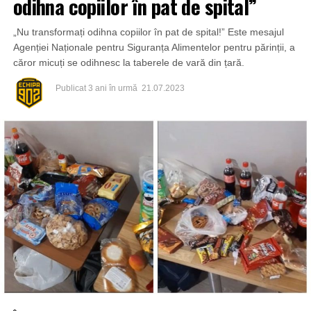
odihna copiilor în pat de spital”
„Nu transformați odihna copiilor în pat de spital!” Este mesajul
Agenției Naționale pentru Siguranța Alimentelor pentru părinții, a
căror micuți se odihnesc la taberele de vară din țară.
Publicat
3 ani în urmă
21.07.2023