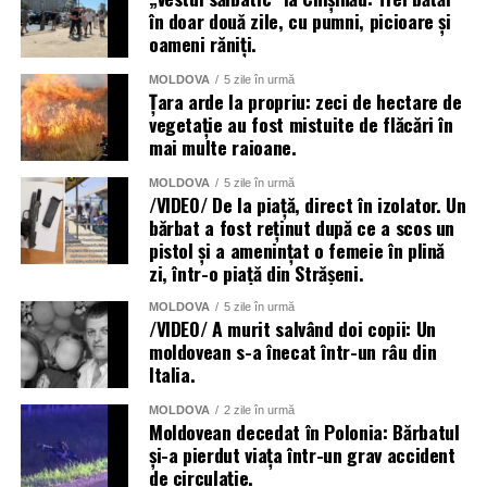
în doar două zile, cu pumni, picioare și
oameni răniți.
MOLDOVA
5 zile în urmă
Țara arde la propriu: zeci de hectare de
vegetație au fost mistuite de flăcări în
mai multe raioane.
MOLDOVA
5 zile în urmă
/VIDEO/ De la piață, direct în izolator. Un
bărbat a fost reținut după ce a scos un
pistol și a amenințat o femeie în plină
zi, într-o piață din Strășeni.
MOLDOVA
5 zile în urmă
/VIDEO/ A murit salvând doi copii: Un
moldovean s-a înecat într-un râu din
Italia.
MOLDOVA
2 zile în urmă
Moldovean decedat în Polonia: Bărbatul
și-a pierdut viața într-un grav accident
de circulație.