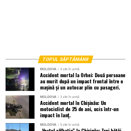
TOPUL SĂPTĂMÂNII
MOLDOVA
4 zile în urmă
Accident mortal la Orhei: Două persoane
au murit după un impact frontal între o
mașină și un autocar plin cu pasageri.
MOLDOVA
3 zile în urmă
Accident mortal în Chișinău: Un
motociclist de 25 de ani, ucis într-un
impact în lanț.
MOLDOVA
5 zile în urmă
„Vestul sălbatic” la Chișinău: Trei bătăi