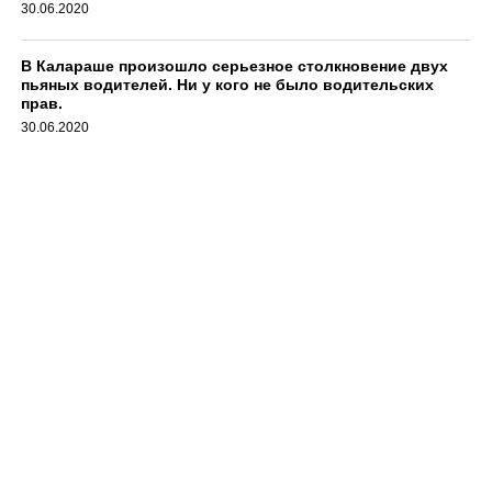
30.06.2020
В Калараше произошло серьезное столкновение двух
пьяных водителей. Ни у кого не было водительских
прав.
30.06.2020