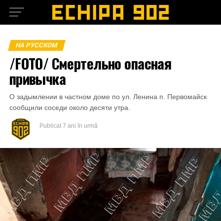
НА РУССКОМ
/FOTO/ Смертельно опасная
привычка
О задымлении в частном доме по ул. Ленина п. Первомайск
сообщили соседи около десяти утра.
Publicat
7 ani în urmă