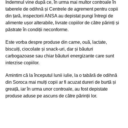
Îndemnul vine după ce, în urma mai multor controale în
taberele de odihnă și Centrele de agrement pentru copii
din țară, inspectorii ANSA au depistat pungi întregi de
alimente ușor alterabile, livrate copiilor de către părinți și
păstrate în condiții neconforme.
Este vorba despre produse din carne, ouă, lactate,
biscuiți, ciocolate și snack-uri, dar și băuturi
carbogazoase sau chiar băuturi energizante care sunt
interzise copiilor.
Amintim că la începutul lunii iulie, la o tabără de odihnă
din Soroca mai mulți copii ar fi acuzat dureri de burtă și
greață, iar în urma unor controale, au fost depistate
produse aduse pe ascuns de către părinții lor.