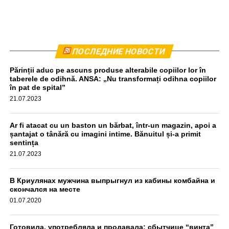
Комбайн был остановлен приблизительно в 440
ПОСЛЕДНИЕ НОВОСТИ
метрах от места происшествия. Водитель прошел тест
Părinții aduc pe ascuns produse alterabile copiilor lor în
на алкоголь, результат оказался отрицательным,
taberele de odihnă. ANSA: „Nu transformați odihna copiilor
передаёт unimedia.info. Все обстоятельства инцидента
în pat de spital”
выясняются.
21.07.2023
aif.md
Ar fi atacat cu un baston un bărbat, într-un magazin, apoi a
șantajat o tânără cu imagini intime. Bănuitul și-a primit
sentința
21.07.2023
В Криулянах мужчина выпрыгнул из кабины комбайна и
скончался на месте
01.07.2020
Готовила, употребляла и продавала: сбытчице “винта”