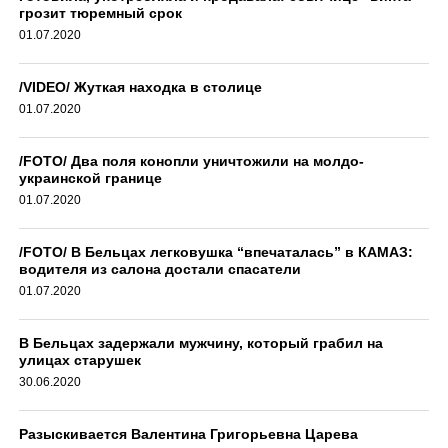
грозит тюремный срок
01.07.2020
/VIDEO/ Жуткая находка в столице
01.07.2020
/FOTO/ Два поля конопли уничтожили на молдо-
украинской границе
01.07.2020
/FOTO/ В Бельцах легковушка “впечаталась” в КАМАЗ:
водителя из салона достали спасатели
01.07.2020
В Бельцах задержали мужчину, который грабил на
улицах старушек
30.06.2020
Разыскивается Валентина Григорьевна Царева