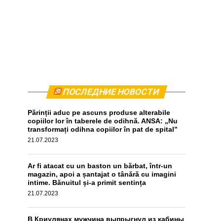
ПОСЛЕДНИЕ НОВОСТИ
Părinții aduc pe ascuns produse alterabile
copiilor lor în taberele de odihnă. ANSA: „Nu
transformați odihna copiilor în pat de spital”
21.07.2023
Ar fi atacat cu un baston un bărbat, într-un
magazin, apoi a șantajat o tânără cu imagini
intime. Bănuitul și-a primit sentința
21.07.2023
В Криулянах мужчина выпрыгнул из кабины