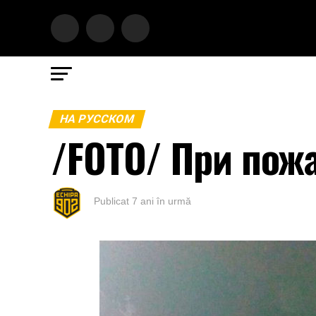
НА РУССКОМ
/FOTO/ При пож
Publicat
7 ani în urmă