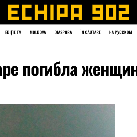
EDIȚIE TV
MOLDOVA
DIASPORA
ÎN CĂUTARE
НА РУССКОМ
аре погибла женщи