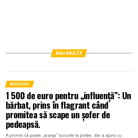
MAI MULTE
MOLDOVA
1 500 de euro pentru „influență”: Un
bărbat, prins în flagrant când
promitea să scape un șofer de
pedeapsă.
A promis că poate „aranja” lucrurile la poliție, dar a ajuns cu