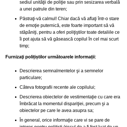
sediul unităţii de poliţie sau prin sesizarea verbală
a unei patrule din teren;
Păstraţi-vă calmul! Chiar dacă vă aflaţi într-o stare
de emoţie puternică, este foarte important să vă
stăpâniţi, pentru a oferi poliţiştilor toate detaliile ce
îi pot ajuta să vă găsească copilul în cel mai scurt
timp;
Furnizaţi polițiștilor următoarele informații:
Descrierea semnalmentelor şi a semnelor
particulare;
Câteva fotografii recente ale copilului;
Descrierea obiectelor de vestimentaţie cu care era
îmbrăcat la momentul dispariţiei, precum şi a
obiectelor pe care le avea asupra sa;
În general, orice informaţie care vi se pare de
interes pentru poliţişti (riscul de a fi fost luat de un