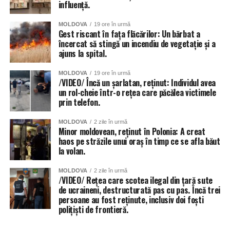
influență.
MOLDOVA
19 ore în urmă
Gest riscant în fața flăcărilor: Un bărbat a
încercat să stingă un incendiu de vegetație și a
ajuns la spital.
MOLDOVA
19 ore în urmă
/VIDEO/ Încă un șarlatan, reținut: Individul avea
un rol-cheie într-o rețea care păcălea victimele
prin telefon.
MOLDOVA
2 zile în urmă
Minor moldovean, reținut în Polonia: A creat
haos pe străzile unui oraș în timp ce se afla băut
la volan.
MOLDOVA
2 zile în urmă
/VIDEO/ Rețea care scotea ilegal din țară sute
de ucraineni, destructurată pas cu pas. Încă trei
persoane au fost reținute, inclusiv doi foști
polițiști de frontieră.