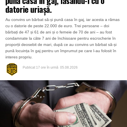
pună casa în gaj, lăsându-l cu o
datorie uriașă.
Au convins un bărbat să-și pună casa în gaj, iar acesta a rămas
cu o datorie de peste 22.000 de euro. Trei persoane – doi
bărbați de 47 și 61 de ani și o femeie de 70 de ani – au fost
condamnate la câte 7 ani de închisoare pentru escrocherie în
proporții deosebit de mari, după ce au convins un bărbat să-și
pună locuința în gaj pentru un împrumut pe care l-au folosit în
interes propriu.
Publicat
17 ore în urmă
05.08.2026