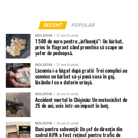
RECENT
POPULAR
MOLDOVA
17 ore în urmă
1 500 de euro pentru „influență”: Un bărbat,
prins în flagrant când promitea să scape un
șofer de pedeapsă.
MOLDOVA
17 ore în urmă
Lăcomia i-a băgat după gratii: Trei complici au
convins un bărbat să-și pună casa în gaj,
lăsându-l cu o datorie uriașă.
MOLDOVA
18 ore în urmă
Accident mortal în Chișinău: Un motociclist de
25 de ani, ucis într-un impact în lanț.
MOLDOVA
19 ore în urmă
Bani pentru subvenții: Un șef de direcție din
cadrul AIPA a fost reținut pentru trafic de