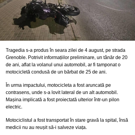
Pe lângă pedeapsa cu închisoarea, instanța le-a interzis
inculpaților să ocupe anumite funcții sau să exercite
anumite activități timp de 5 ani. Sentința nu este definitivă
Tragedia s-a produs în seara zilei de 4 august, pe strada
și poate fi contestată la Curtea de Apel.
Grenoble. Potrivit informațiilor preliminare, un tânăr de 20
de ani, aflat la volanul unui automobil, ar fi tamponat o
motocicletă condusă de un bărbat de 25 de ani.
În urma impactului, motocicleta a fost aruncată pe
contrasens, unde s-a lovit lateral de un alt automobil.
Mașina implicată a fost proiectată ulterior într-un pilon
electric.
Motociclistul a fost transportat în stare gravă la spital, însă
medicii nu au reușit să-i salveze viața.