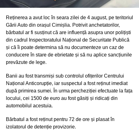
Reținerea a avut loc în seara zilei de 4 august, pe teritoriul
Gării Auto din orașul Cimișlia. Potrivit anchetatorilor,
bărbatul ar fi susținut că are influență asupra unor polițiști
din cadrul Inspectoratului Național de Securitate Publică
și că îi poate determina să nu documenteze un caz de
conducere în stare de ebrietate și să nu aplice sancțiunile
prevăzute de lege.
Banii au fost transmiși sub controlul ofițerilor Centrului
Național Anticorupție, iar suspectul a fost reținut imediat
după primirea sumei. În urma percheziției efectuate la fața
locului, cei 1500 de euro au fost găsiți și ridicați din
automobilul acestuia.
Bărbatul a fost reținut pentru 72 de ore și plasat în
izolatorul de detenție provizorie.