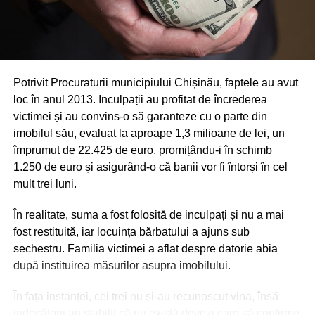
Potrivit Procuraturii municipiului Chișinău, faptele au avut
loc în anul 2013. Inculpații au profitat de încrederea
victimei și au convins-o să garanteze cu o parte din
imobilul său, evaluat la aproape 1,3 milioane de lei, un
împrumut de 22.425 de euro, promițându-i în schimb
1.250 de euro și asigurând-o că banii vor fi întorși în cel
mult trei luni.
În realitate, suma a fost folosită de inculpați și nu a mai
fost restituită, iar locuința bărbatului a ajuns sub
sechestru. Familia victimei a aflat despre datorie abia
după instituirea măsurilor asupra imobilului.
În fața instanței, cei trei nu și-au recunoscut vina, însă
judecătorii au stabilit că nu există dovezi care să confirme