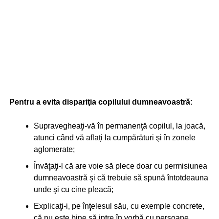
Pentru a evita dispariţia copilului dumneavoastră:
Supravegheaţi-vă în permanenţă copilul, la joacă,
atunci când vă aflaţi la cumpărături şi în zonele
aglomerate;
Învăţaţi-l că are voie să plece doar cu permisiunea
dumneavoastră şi că trebuie să spună întotdeauna
unde şi cu cine pleacă;
Explicaţi-i, pe înţelesul său, cu exemple concrete,
că nu este bine să intre în vorbă cu persoane