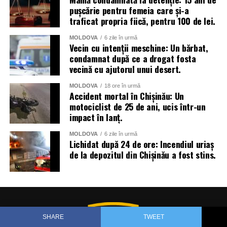
pușcărie pentru femeia care și-a
traficat propria fiică, pentru 100 de lei.
MOLDOVA
6 zile în urmă
Vecin cu intenții meschine: Un bărbat,
condamnat după ce a drogat fosta
vecină cu ajutorul unui desert.
MOLDOVA
18 ore în urmă
Accident mortal în Chișinău: Un
motociclist de 25 de ani, ucis într-un
impact în lanț.
MOLDOVA
6 zile în urmă
Lichidat după 24 de ore: Incendiul uriaș
de la depozitul din Chișinău a fost stins.
SHARE
TWEET