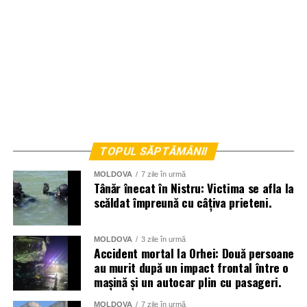
TOPUL SĂPTĂMÂNII
MOLDOVA
7 zile în urmă
Tânăr înecat în Nistru: Victima se afla la
scăldat împreună cu câțiva prieteni.
MOLDOVA
3 zile în urmă
Accident mortal la Orhei: Două persoane
au murit după un impact frontal între o
mașină și un autocar plin cu pasageri.
MOLDOVA
7 zile în urmă