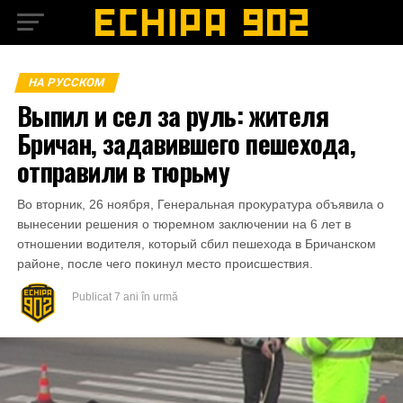
НА РУССКОМ
Выпил и сел за руль: жителя
Бричан, задавившего пешехода,
отправили в тюрьму
Во вторник, 26 ноября, Генеральная прокуратура объявила о
вынесении решения о тюремном заключении на 6 лет в
отношении водителя, который сбил пешехода в Бричанском
районе, после чего покинул место происшествия.
Publicat
7 ani în urmă