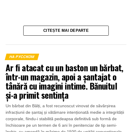
CITEȘTE MAI DEPARTE
НА РУССКОМ
Ar fi atacat cu un baston un bărbat,
într-un magazin, apoi a șantajat o
tânără cu imagini intime. Bănuitul
și-a primit sentința
Un bărbat din Bălți, a fost recunoscut vinovat de săvârșirea
infracțiunii de șantaj și vătămare intenționată medie a integrității
corporale, fiindu-i stabilită pedeapsa definitivă sub formă de
închisoare pe un termen de 6 ani în penitenciar de tip semi-
închis, cu amendă în mărime de 1500 de unități convenționale,