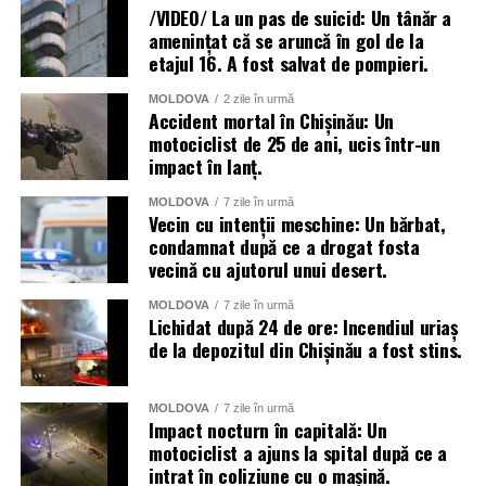
/VIDEO/ La un pas de suicid: Un tânăr a
amenințat că se aruncă în gol de la
etajul 16. A fost salvat de pompieri.
MOLDOVA
2 zile în urmă
Accident mortal în Chișinău: Un
motociclist de 25 de ani, ucis într-un
impact în lanț.
MOLDOVA
7 zile în urmă
Vecin cu intenții meschine: Un bărbat,
condamnat după ce a drogat fosta
vecină cu ajutorul unui desert.
MOLDOVA
7 zile în urmă
Lichidat după 24 de ore: Incendiul uriaș
de la depozitul din Chișinău a fost stins.
MOLDOVA
7 zile în urmă
Impact nocturn în capitală: Un
motociclist a ajuns la spital după ce a
intrat în coliziune cu o mașină.