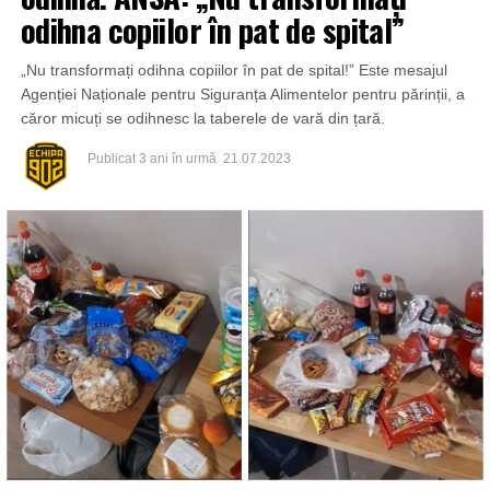
odihna copiilor în pat de spital”
„Nu transformați odihna copiilor în pat de spital!” Este mesajul
Agenției Naționale pentru Siguranța Alimentelor pentru părinții, a
căror micuți se odihnesc la taberele de vară din țară.
Publicat
3 ani în urmă
21.07.2023