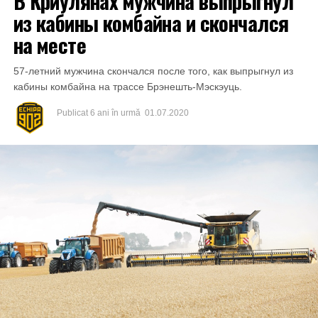
В Криулянах мужчина выпрыгнул
из кабины комбайна и скончался
на месте
57-летний мужчина скончался после того, как выпрыгнул из
кабины комбайна на трассе Брэнешть-Мэскэуць.
Publicat
6 ani în urmă
01.07.2020