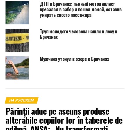
ДТП в Бричанах: пьяный мотоциклист
врезался в забор и пошел домой, оставив
умирать своего пассажира
Труп молодого человека нашли в лесу в
Бричанах
Мужчина утонул в озере в Бричанах
НА РУССКОМ
Părinții aduc pe ascuns produse
alterabile copiilor lor în taberele de
odihnă. ANSA: „Nu transformați