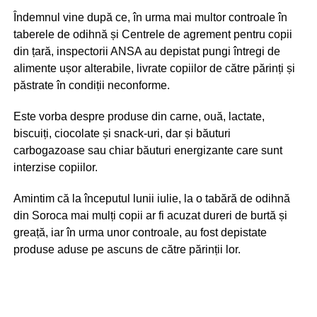
Îndemnul vine după ce, în urma mai multor controale în
taberele de odihnă și Centrele de agrement pentru copii
din țară, inspectorii ANSA au depistat pungi întregi de
alimente ușor alterabile, livrate copiilor de către părinți și
păstrate în condiții neconforme.
Este vorba despre produse din carne, ouă, lactate,
biscuiți, ciocolate și snack-uri, dar și băuturi
carbogazoase sau chiar băuturi energizante care sunt
interzise copiilor.
Amintim că la începutul lunii iulie, la o tabără de odihnă
din Soroca mai mulți copii ar fi acuzat dureri de burtă și
greață, iar în urma unor controale, au fost depistate
produse aduse pe ascuns de către părinții lor.