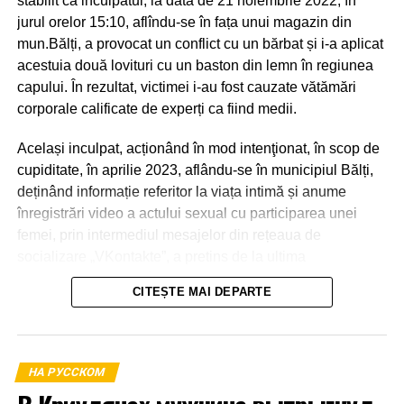
stabilit că inculpatul, la data de 21 noiembrie 2022, în
jurul orelor 15:10, aflîndu-se în fața unui magazin din
mun.Bălți, a provocat un conflict cu un bărbat și i-a aplicat
acestuia două lovituri cu un baston din lemn în regiunea
capului. În rezultat, victimei i-au fost cauzate vătămări
corporale calificate de experți ca fiind medii.
Același inculpat, acționând în mod intenţionat, în scop de
cupiditate, în aprilie 2023, aflându-se în municipiul Bălți,
deținând informație referitor la viața intimă și anume
înregistrări video a actului sexual cu participarea unei
femei, prin intermediul mesajelor din rețeaua de
socializare „VKontakte”, a pretins de la ultima
transmiterea banilor în sumă de 600 euro, în caz contrar o
CITEȘTE MAI DEPARTE
amenința cu răspândirea înregistrărilor video.
La 21 aprilie 2023, aflându-se în apartamentul părții
vătămate din mun.Bălți a primit o parte din sumă și anume
НА РУССКОМ
1000 de lei.