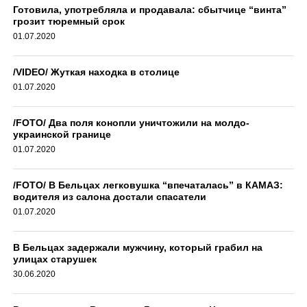
Готовила, употребляла и продавала: сбытчице “винта”
грозит тюремный срок
01.07.2020
/VIDEO/ Жуткая находка в столице
01.07.2020
/FOTO/ Два поля конопли уничтожили на молдо-
украинской границе
01.07.2020
/FOTO/ В Бельцах легковушка “впечаталась” в КАМАЗ:
водителя из салона достали спасатели
01.07.2020
В Бельцах задержали мужчину, который грабил на
улицах старушек
30.06.2020