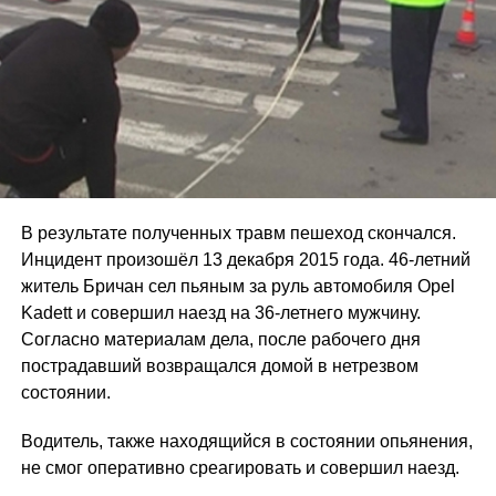
В результате полученных травм пешеход скончался.
Инцидент произошёл 13 декабря 2015 года. 46-летний
житель Бричан сел пьяным за руль автомобиля Opel
Kadett и совершил наезд на 36-летнего мужчину.
Согласно материалам дела, после рабочего дня
пострадавший возвращался домой в нетрезвом
состоянии.
Водитель, также находящийся в состоянии опьянения,
не смог оперативно среагировать и совершил наезд.