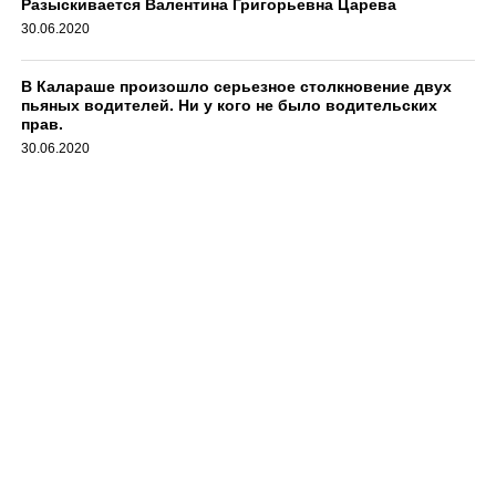
Разыскивается Валентина Григорьевна Царева
30.06.2020
В Калараше произошло серьезное столкновение двух
пьяных водителей. Ни у кого не было водительских
прав.
30.06.2020