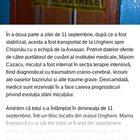
În a doua parte a zilei de 11 septembrie, după ce a fost
stabilizat, acesta a fost transportat de la Ungheni spre
Chișinău cu o echipă de la Aviasan. Potrivit datelor oferite
de către purtătorul de cuvânt al instituției medicale, Maxim
Cazacu, micuțul a fost internat în secția terapie intensivă,
fiind diagnosticat cu traumatism cranio-cerebral, leziuni
ale oaselor bazinului și alte traume grave. Deocamdată,
medicii sunt rezervații în a face careva prognosticuri
privind evoluția stării micuțului.
Amintim că totul s-a întâmplat în dimineața de 11
septembrie, într-un bloc locativ din orașul Ungheni. Mama
împreună cu ai săi trei copii ar fi ieșit din apartament
pentru a-i duce la grădiniță. Cei mai mari copii, de 4 și,
respectiv 6 anișori ar fi coborât pe scări, iar mama și cel