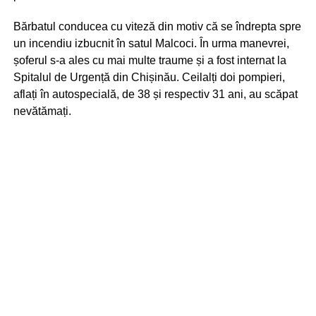
Bărbatul conducea cu viteză din motiv că se îndrepta spre
un incendiu izbucnit în satul Malcoci. În urma manevrei,
șoferul s-a ales cu mai multe traume și a fost internat la
Spitalul de Urgență din Chișinău. Ceilalți doi pompieri,
aflați în autospecială, de 38 și respectiv 31 ani, au scăpat
nevătămați.