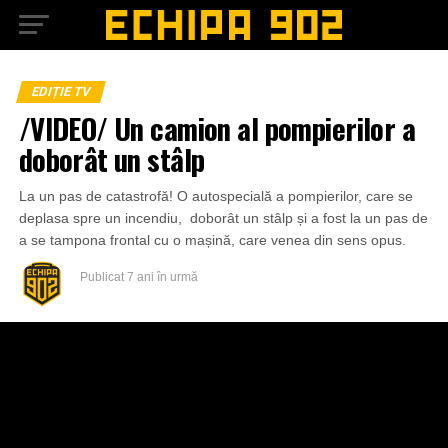
EDIȚIE TV
/VIDEO/ Un camion al pompierilor a
doborât un stâlp
La un pas de catastrofă! O autospecială a pompierilor, care se
deplasa spre un incendiu, doborât un stâlp și a fost la un pas de
a se tampona frontal cu o mașină, care venea din sens opus.
Publicat
7 ani în urmă