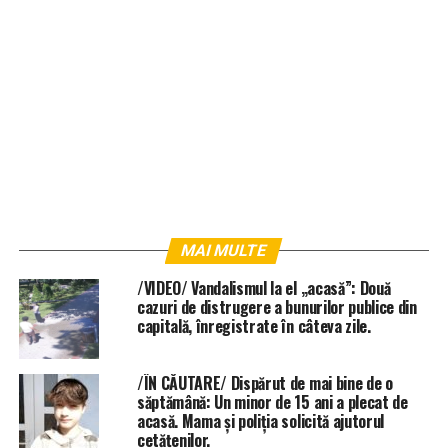
MAI MULTE
/VIDEO/ Vandalismul la el „acasă”: Două
cazuri de distrugere a bunurilor publice din
capitală, înregistrate în câteva zile.
/ÎN CĂUTARE/ Dispărut de mai bine de o
săptămână: Un minor de 15 ani a plecat de
acasă. Mama și poliția solicită ajutorul
cetățenilor.