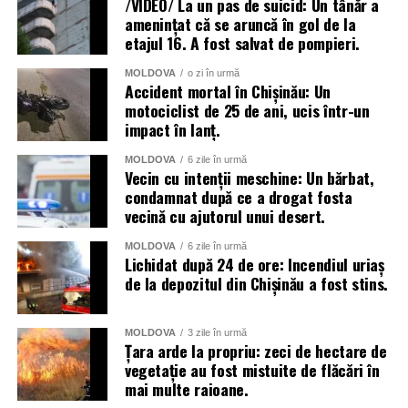
/VIDEO/ La un pas de suicid: Un tânăr a
amenințat că se aruncă în gol de la
Interne, dar și toate serviciile specializate de nivel local,
etajul 16. A fost salvat de pompieri.
raional și național.
MOLDOVA
o zi în urmă
Menționăm că meteorologii prognozează vreme instabilă
Accident mortal în Chișinău: Un
și pentru următoarele zile.
motociclist de 25 de ani, ucis într-un
impact în lanț.
MOLDOVA
6 zile în urmă
Vecin cu intenții meschine: Un bărbat,
condamnat după ce a drogat fosta
vecină cu ajutorul unui desert.
MOLDOVA
6 zile în urmă
Lichidat după 24 de ore: Incendiul uriaș
de la depozitul din Chișinău a fost stins.
MOLDOVA
3 zile în urmă
Țara arde la propriu: zeci de hectare de
vegetație au fost mistuite de flăcări în
mai multe raioane.