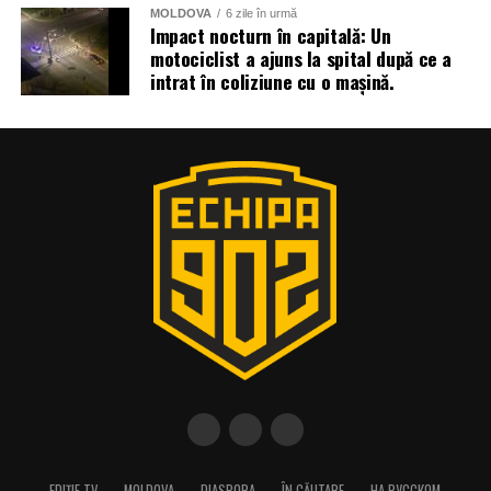
MOLDOVA
6 zile în urmă
Impact nocturn în capitală: Un
motociclist a ajuns la spital după ce a
intrat în coliziune cu o mașină.
EDIȚIE TV
MOLDOVA
DIASPORA
ÎN CĂUTARE
НА РУССКОМ