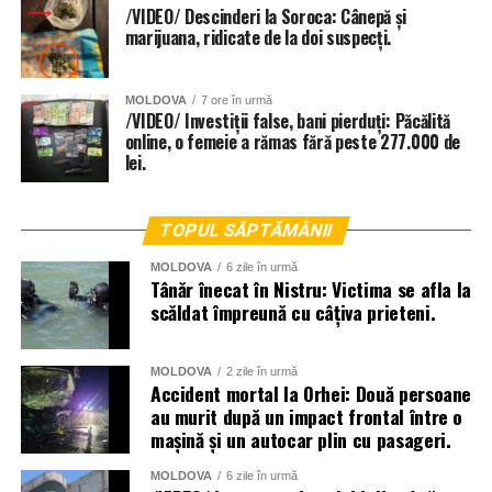
/VIDEO/ Descinderi la Soroca: Cânepă și
marijuana, ridicate de la doi suspecți.
MOLDOVA
7 ore în urmă
/VIDEO/ Investiții false, bani pierduți: Păcălită
online, o femeie a rămas fără peste 277.000 de
lei.
TOPUL SĂPTĂMÂNII
MOLDOVA
6 zile în urmă
Tânăr înecat în Nistru: Victima se afla la
scăldat împreună cu câțiva prieteni.
MOLDOVA
2 zile în urmă
Accident mortal la Orhei: Două persoane
au murit după un impact frontal între o
mașină și un autocar plin cu pasageri.
La lichidarea consecințelor intemperiilor sunt antrenați
MOLDOVA
6 zile în urmă
aproape două mii de angajați ai Ministerului Afacerilor