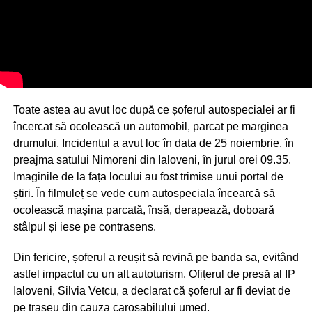
Toate astea au avut loc după ce șoferul autospecialei ar fi
încercat să ocolească un automobil, parcat pe marginea
drumului. Incidentul a avut loc în data de 25 noiembrie, în
preajma satului Nimoreni din Ialoveni, în jurul orei 09.35.
Imaginile de la fața locului au fost trimise unui portal de
știri. În filmuleț se vede cum autospeciala încearcă să
ocolească mașina parcată, însă, derapează, doboară
stâlpul și iese pe contrasens.
Din fericire, șoferul a reușit să revină pe banda sa, evitând
astfel impactul cu un alt autoturism. Ofițerul de presă al IP
Ialoveni, Silvia Vetcu, a declarat că șoferul ar fi deviat de
pe traseu din cauza carosabilului umed.