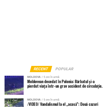
Un alt crater s-a format și la intersecția străzilor Uzinelor și
Podul Înalt, circulația în zonă, de asemenea fiind
restricționată.
RECENT
POPULAR
MOLDOVA
5 ore în urmă
Moldovean decedat în Polonia: Bărbatul și-a
pierdut viața într-un grav accident de circulație.
MOLDOVA
5 ore în urmă
/VIDEO/ Vandalismul la el „acasă”: Două cazuri