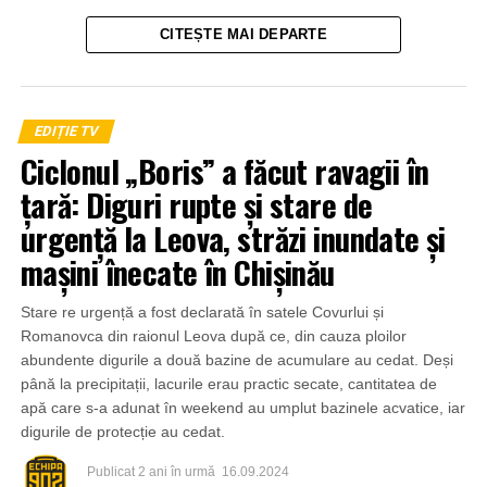
CITEȘTE MAI DEPARTE
EDIȚIE TV
Ciclonul „Boris” a făcut ravagii în
țară: Diguri rupte și stare de
urgență la Leova, străzi inundate și
mașini înecate în Chișinău
Stare re urgență a fost declarată în satele Covurlui și
Romanovca din raionul Leova după ce, din cauza ploilor
abundente digurile a două bazine de acumulare au cedat. Deși
până la precipitații, lacurile erau practic secate, cantitatea de
apă care s-a adunat în weekend au umplut bazinele acvatice, iar
digurile de protecție au cedat.
Publicat
2 ani în urmă
16.09.2024