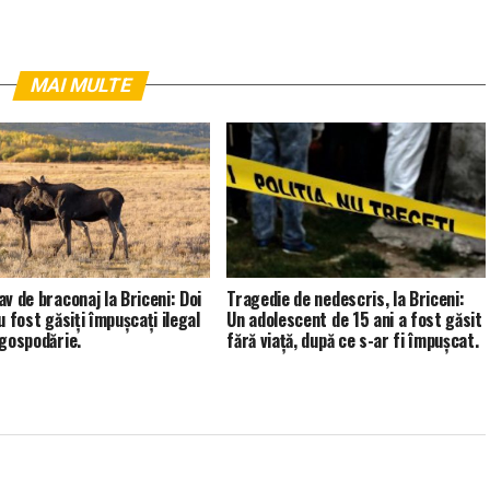
MAI MULTE
av de braconaj la Briceni: Doi
Tragedie de nedescris, la Briceni:
u fost găsiți împușcați ilegal
Un adolescent de 15 ani a fost găsit
 gospodărie.
fără viață, după ce s-ar fi împușcat.