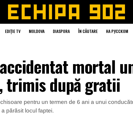
EDIȚIE TV
MOLDOVA
DIASPORA
ÎN CĂUTARE
НА РУССКОМ
 accidentat mortal u
, trimis după gratii
nchisoare pentru un termen de 6 ani a unui conducăt
a părăsit locul faptei.