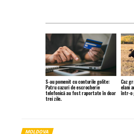
S-au pomenit cu conturile golite:
Caz gr
Patru cazuri de escrocherie
elani a
telefonică au fost raportate în doar
într-o
trei zile.
MOLDOVA