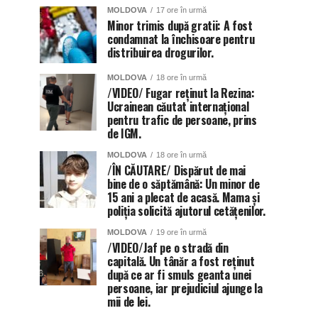
MOLDOVA
17 ore în urmă
Minor trimis după gratii: A fost
condamnat la închisoare pentru
distribuirea drogurilor.
MOLDOVA
18 ore în urmă
/VIDEO/ Fugar reținut la Rezina:
Ucrainean căutat internațional
pentru trafic de persoane, prins
de IGM.
MOLDOVA
18 ore în urmă
/ÎN CĂUTARE/ Dispărut de mai
bine de o săptămână: Un minor de
15 ani a plecat de acasă. Mama și
poliția solicită ajutorul cetățenilor.
MOLDOVA
19 ore în urmă
/VIDEO/Jaf pe o stradă din
capitală. Un tânăr a fost reținut
după ce ar fi smuls geanta unei
persoane, iar prejudiciul ajunge la
mii de lei.