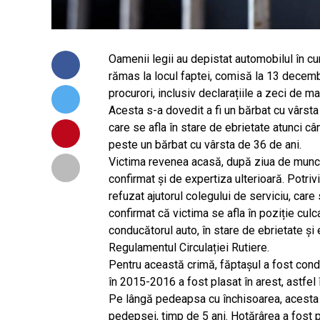
Oamenii legii au depistat automobilul în cu
rămas la locul faptei, comisă la 13 decem
procurori, inclusiv declarațiile a zeci de m
Acesta s-a dovedit a fi un bărbat cu vârsta 
care se afla în stare de ebrietate atunci c
peste un bărbat cu vârsta de 36 de ani.
Victima revenea acasă, după ziua de munc
confirmat și de expertiza ulterioară. Potri
refuzat ajutorul colegului de serviciu, care
confirmat că victima se afla în poziție culc
conducătorul auto, în stare de ebrietate și
Regulamentul Circulației Rutiere.
Pentru această crimă, făptașul a fost cond
în 2015-2016 a fost plasat în arest, astfel
Pe lângă pedeapsa cu închisoarea, acesta 
pedepsei, timp de 5 ani. Hotărârea a fost 