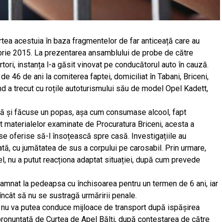
rtea acestuia în baza fragmentelor de far anticeață care au
brie 2015. La prezentarea ansamblului de probe de către
artori, instanța l-a găsit vinovat pe conducătorul auto în cauză.
de 46 de ani la comiterea faptei, domiciliat în Tabani, Briceni,
ând a trecut cu roțile autoturismului său de model Opel Kadett,
ă și făcuse un popas, așa cum consumase alcool, fapt
vit materialelor examinate de Procuratura Briceni, acesta a
 se oferise să-l însoțească spre casă. Investigațiile au
ată, cu jumătatea de sus a corpului pe carosabil. Prin urmare,
 el, nu a putut reacționa adaptat situației, după cum prevede
amnat la pedeapsa cu închisoarea pentru un termen de 6 ani, iar
 încât să nu se sustragă urmăririi penale.
nu va putea conduce mijloace de transport după ispășirea
pronunțată de Curtea de Apel Bălți, după contestarea de către