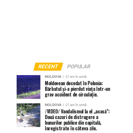
RECENT
POPULAR
MOLDOVA
17 ore în urmă
Moldovean decedat în Polonia:
Bărbatul și-a pierdut viața într-un
grav accident de circulație.
MOLDOVA
17 ore în urmă
/VIDEO/ Vandalismul la el „acasă”:
Două cazuri de distrugere a
bunurilor publice din capitală,
înregistrate în câteva zile.