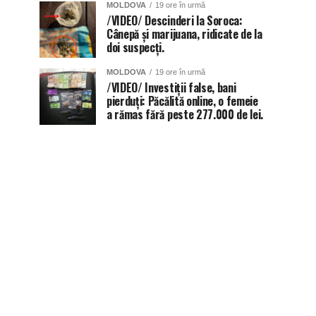
MOLDOVA
19 ore în urmă
/VIDEO/ Descinderi la Soroca:
Cânepă și marijuana, ridicate de la
doi suspecți.
MOLDOVA
19 ore în urmă
/VIDEO/ Investiții false, bani
pierduți: Păcălită online, o femeie
a rămas fără peste 277.000 de lei.