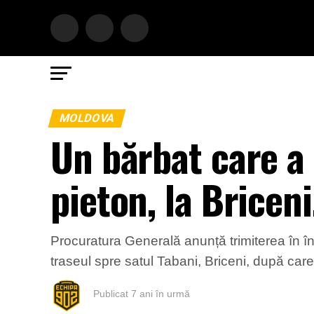
MOLDOVA
Un bărbat care a
pieton, la Briceni
Procuratura Generală anunță trimiterea în î
traseul spre satul Tabani, Briceni, după care 
Publicat
7 ani în urmă