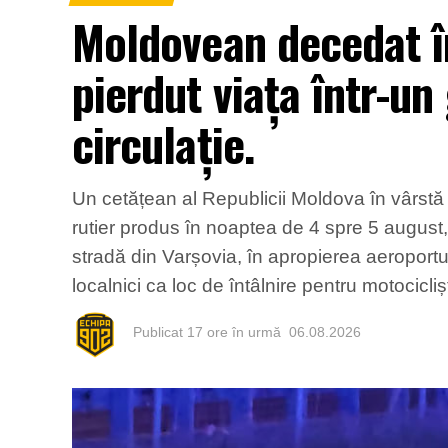
Moldovean decedat în
pierdut viața într-un
circulație.
Un cetățean al Republicii Moldova în vârstă d
rutier produs în noaptea de 4 spre 5 august,
stradă din Varșovia, în apropierea aeroport
localnici ca loc de întâlnire pentru motocicli
Publicat
17 ore în urmă
06.08.2026