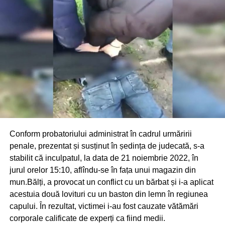
Conform probatoriului administrat în cadrul urmăririi
penale, prezentat și susținut în ședința de judecată, s-a
stabilit că inculpatul, la data de 21 noiembrie 2022, în
jurul orelor 15:10, aflîndu-se în fața unui magazin din
mun.Bălți, a provocat un conflict cu un bărbat și i-a aplicat
acestuia două lovituri cu un baston din lemn în regiunea
capului. În rezultat, victimei i-au fost cauzate vătămări
corporale calificate de experți ca fiind medii.