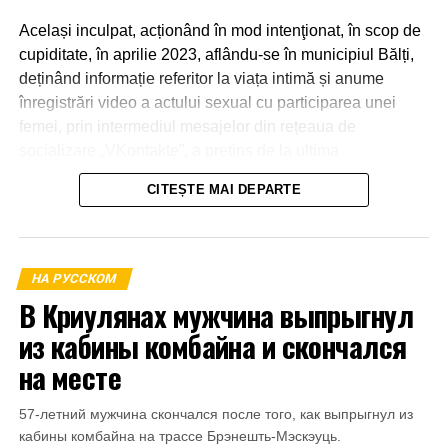
Același inculpat, acționând în mod intenţionat, în scop de
cupiditate, în aprilie 2023, aflându-se în municipiul Bălți,
deținând informație referitor la viața intimă și anume
înregistrări video a actului sexual cu participarea unei
femei, prin intermediul mesajelor din rețeaua de
socializare „VKontakte”, a pretins de la ultima
transmiterea banilor în sumă de 600 euro, în caz contrar o
CITEȘTE MAI DEPARTE
amenința cu răspândirea înregistrărilor video.
La 21 aprilie 2023, aflându-se în apartamentul părții
vătămate din mun.Bălți a primit o parte din sumă și anume
НА РУССКОМ
1000 de lei.
В Криулянах мужчина выпрыгнул
из кабины комбайна и скончался
на месте
57-летний мужчина скончался после того, как выпрыгнул из
кабины комбайна на трассе Брэнешть-Мэскэуць.