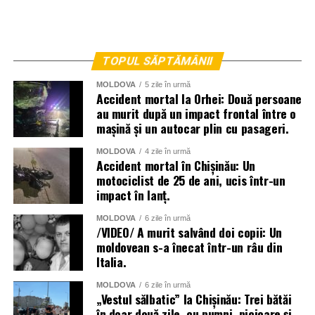
TOPUL SĂPTĂMÂNII
MOLDOVA
5 zile în urmă
Accident mortal la Orhei: Două persoane
au murit după un impact frontal între o
mașină și un autocar plin cu pasageri.
MOLDOVA
4 zile în urmă
Accident mortal în Chișinău: Un
motociclist de 25 de ani, ucis într-un
impact în lanț.
MOLDOVA
6 zile în urmă
/VIDEO/ A murit salvând doi copii: Un
moldovean s-a înecat într-un râu din
Italia.
MOLDOVA
6 zile în urmă
„Vestul sălbatic” la Chișinău: Trei bătăi
în doar două zile, cu pumni, picioare și