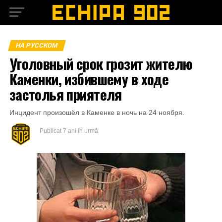
НА РУССКОМ
Уголовный срок грозит жителю
Каменки, избившему в ходе
застолья приятеля
Инцидент произошёл в Каменке в ночь на 24 ноября.
Publicat
7 ani în urmă