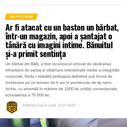
НА РУССКОМ
Ar fi atacat cu un baston un bărbat,
într-un magazin, apoi a șantajat o
tânără cu imagini intime. Bănuitul
și-a primit sentința
Un bărbat din Bălți, a fost recunoscut vinovat de săvârșirea
infracțiunii de șantaj și vătămare intenționată medie a integrității
corporale, fiindu-i stabilită pedeapsa definitivă sub formă de
închisoare pe un termen de 6 ani în penitenciar de tip semi-
închis, cu amendă în mărime de 1500 de unități convenționale,
echivalentul a 75 000 lei.
Publicat
3 ani în urmă
21.07.2023