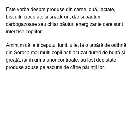
Este vorba despre produse din carne, ouă, lactate,
biscuiți, ciocolate și snack-uri, dar și băuturi
carbogazoase sau chiar băuturi energizante care sunt
interzise copiilor.
Amintim că la începutul lunii iulie, la o tabără de odihnă
din Soroca mai mulți copii ar fi acuzat dureri de burtă și
greață, iar în urma unor controale, au fost depistate
produse aduse pe ascuns de către părinții lor.