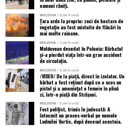
oameni răniți.
MOLDOVA
6 zile în urmă
Țara arde la propriu: zeci de hectare de
vegetație au fost mistuite de flăcări în
mai multe raioane.
MOLDOVA
3 zile în urmă
Moldovean decedat în Polonia: Bărbatul
și-a pierdut viața într-un grav accident
de circulație.
MOLDOVA
6 zile în urmă
/VIDEO/ De la piață, direct în izolator. Un
bărbat a fost reținut după ce a scos un
pistol și a amenințat o femeie în plină
zi, într-o piață din Strășeni.
MOLDOVA
5 zile în urmă
Fost polițist, trimis în judecată: A
întocmit un proces-verbal pe numele
Ludmilei Vartic, după decesul acesteia.