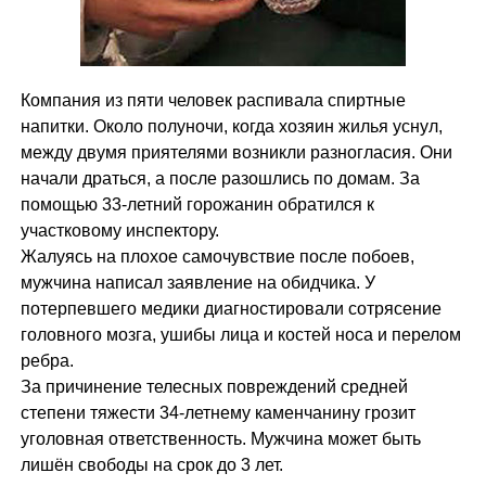
Компания из пяти человек распивала спиртные
напитки. Около полуночи, когда хозяин жилья уснул,
между двумя приятелями возникли разногласия. Они
начали драться, а после разошлись по домам. За
помощью 33-летний горожанин обратился к
участковому инспектору.
Жалуясь на плохое самочувствие после побоев,
мужчина написал заявление на обидчика. У
потерпевшего медики диагностировали сотрясение
головного мозга, ушибы лица и костей носа и перелом
ребра.
За причинение телесных повреждений средней
степени тяжести 34-летнему каменчанину грозит
уголовная ответственность. Мужчина может быть
лишён свободы на срок до 3 лет.