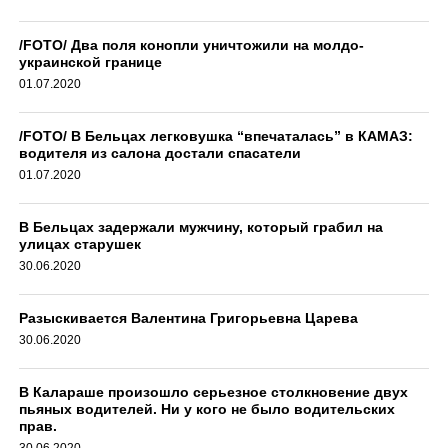
/FOTO/ Два поля конопли уничтожили на молдо-
украинской границе
01.07.2020
/FOTO/ В Бельцах легковушка “впечаталась” в КАМАЗ:
водителя из салона достали спасатели
01.07.2020
В Бельцах задержали мужчину, который грабил на
улицах старушек
30.06.2020
Разыскивается Валентина Григорьевна Царева
30.06.2020
В Калараше произошло серьезное столкновение двух
пьяных водителей. Ни у кого не было водительских
прав.
30.06.2020