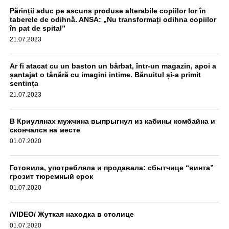
метрах от места происшествия. Водитель прошел тест
Părinții aduc pe ascuns produse alterabile copiilor lor în
на алкоголь, результат оказался отрицательным,
taberele de odihnă. ANSA: „Nu transformați odihna copiilor
передаёт unimedia.info. Все обстоятельства инцидента
în pat de spital”
выясняются.
21.07.2023
aif.md
Ar fi atacat cu un baston un bărbat, într-un magazin, apoi a
șantajat o tânără cu imagini intime. Bănuitul și-a primit
sentința
21.07.2023
В Криулянах мужчина выпрыгнул из кабины комбайна и
скончался на месте
01.07.2020
Готовила, употребляла и продавала: сбытчице “винта”
грозит тюремный срок
01.07.2020
/VIDEO/ Жуткая находка в столице
01.07.2020