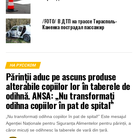
/FOTO/ В ДТП на трассе Тирасполь-
Каменка пострадал пассажир
НА РУССКОМ
Părinții aduc pe ascuns produse
alterabile copiilor lor în taberele de
odihnă. ANSA: „Nu transformați
odihna copiilor în pat de spital”
„Nu transformați odihna copiilor în pat de spital!” Este mesajul
Agenției Naționale pentru Siguranța Alimentelor pentru părinții, a
căror micuți se odihnesc la taberele de vară din țară.