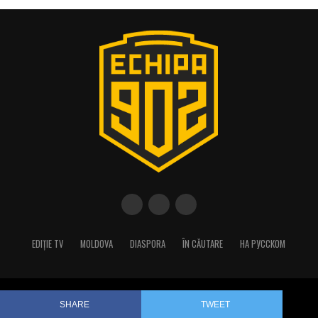
EDIȚIE TV
MOLDOVA
DIASPORA
ÎN CĂUTARE
НА РУССКОМ
Copyright © 2023 Echipa 902/Best Production
SHARE
TWEET