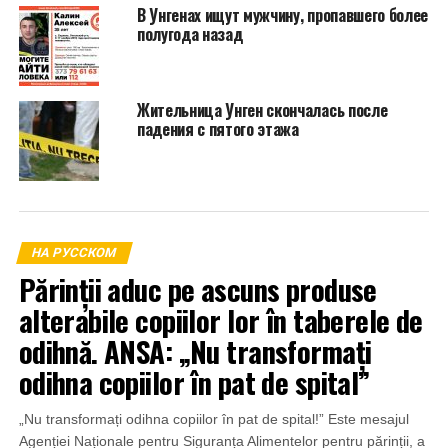
В Унгенах ищут мужчину, пропавшего более
полугода назад
Жительница Унген скончалась после
падения с пятого этажа
НА РУССКОМ
Părinții aduc pe ascuns produse
alterabile copiilor lor în taberele de
odihnă. ANSA: „Nu transformați
odihna copiilor în pat de spital”
„Nu transformați odihna copiilor în pat de spital!” Este mesajul
Agenției Naționale pentru Siguranța Alimentelor pentru părinții, a