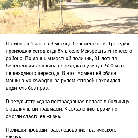
Погибшая была на 8 месяце беременности. Трагедия
произошла сегодня днём в селе Мэкэрешть Унгенского
района. По данным местной полиции, 31-летняя
беременная женщина переходила улицу в 500 м от
пешеходного перехода. В этот момент её сбила
машина Volkswagen, за рулём которой находился
водитель без прав.
В результате удара пострадавшая попала в больницу
с различными травмами. К сожалению, врачи не
смогли спасти ее жизнь.
Полиция проводит расследование трагического
случая.