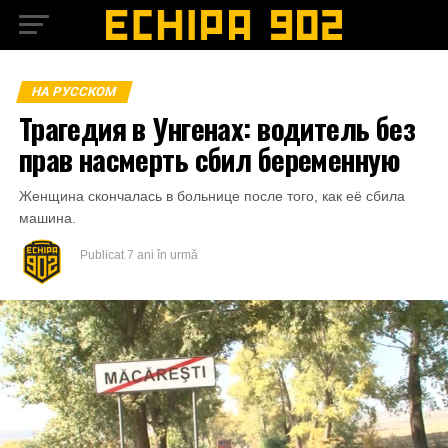
НА РУССКОМ
Трагедия в Унгенах: водитель без
прав насмерть сбил беременную
Женщина скончалась в больнице после того, как её сбила
машина.
Publicat
7 ani în urmă