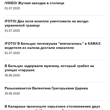
/VIDEO/ Жуткая находка в столице
01.07.2020
/FOTO/ Два поля конопли уничтожили на молдо-
украинской границе
01.07.2020
/FOTO/ В Бельцах легковушка “впечаталась” в КАМАЗ:
водителя из салона достали спасатели
01.07.2020
В Бельцах задержали мужчину, который грабил на
улицах старушек
30.06.2020
Разыскивается Валентина Григорьевна Царева
30.06.2020
В Калараше произошло серьезное столкновение двух