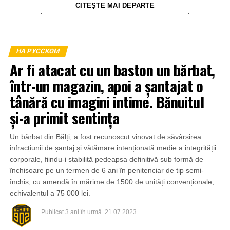
CITEȘTE MAI DEPARTE
НА РУССКОМ
Ar fi atacat cu un baston un bărbat,
într-un magazin, apoi a șantajat o
tânără cu imagini intime. Bănuitul
și-a primit sentința
Un bărbat din Bălți, a fost recunoscut vinovat de săvârșirea
infracțiunii de șantaj și vătămare intenționată medie a integrității
corporale, fiindu-i stabilită pedeapsa definitivă sub formă de
închisoare pe un termen de 6 ani în penitenciar de tip semi-
închis, cu amendă în mărime de 1500 de unități convenționale,
echivalentul a 75 000 lei.
Publicat
3 ani în urmă
21.07.2023