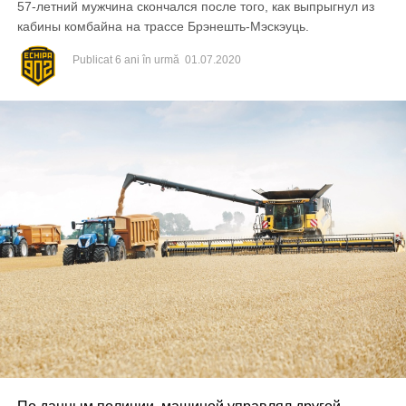
57-летний мужчина скончался после того, как выпрыгнул из
кабины комбайна на трассе Брэнешть-Мэскэуць.
Publicat
6 ani în urmă
01.07.2020
Inculpatul și-a recunoscut integral vinovăția pentru faptele
de care a fost acuzat.