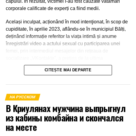
capului. În rezultat, victimei i-au fost cauzate vătămări
corporale calificate de experți ca fiind medii.
Același inculpat, acționând în mod intenţionat, în scop de
cupiditate, în aprilie 2023, aflându-se în municipiul Bălți,
deținând informație referitor la viața intimă și anume
înregistrări video a actului sexual cu participarea unei
femei, prin intermediul mesajelor din rețeaua de
socializare „VKontakte”, a pretins de la ultima
transmiterea banilor în sumă de 600 euro, în caz contrar o
CITEȘTE MAI DEPARTE
amenința cu răspândirea înregistrărilor video.
La 21 aprilie 2023, aflându-se în apartamentul părții
vătămate din mun.Bălți a primit o parte din sumă și anume
НА РУССКОМ
1000 de lei.
В Криулянах мужчина выпрыгнул
из кабины комбайна и скончался
на месте