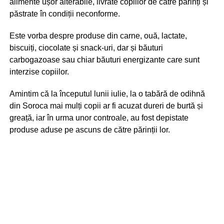
alimente ușor alterabile, livrate copiilor de către părinți și
păstrate în condiții neconforme.
Este vorba despre produse din carne, ouă, lactate,
biscuiți, ciocolate și snack-uri, dar și băuturi
carbogazoase sau chiar băuturi energizante care sunt
interzise copiilor.
Amintim că la începutul lunii iulie, la o tabără de odihnă
din Soroca mai mulți copii ar fi acuzat dureri de burtă și
greață, iar în urma unor controale, au fost depistate
produse aduse pe ascuns de către părinții lor.