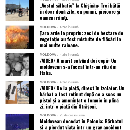
„Vestul sălbatic” la Chișinău: Trei bătăi
în doar două zile, cu pumni, picioare și
oameni răniți.
MOLDOVA
4 zile în urmă
Țara arde la propriu: zeci de hectare de
vegetație au fost mistuite de flăcări în
mai multe raioane.
MOLDOVA
4 zile în urmă
/VIDEO/ A murit salvând doi copii: Un
moldovean s-a înecat într-un râu din
Italia.
MOLDOVA
4 zile în urmă
/VIDEO/ De la piață, direct în izolator. Un
bărbat a fost reținut după ce a scos un
pistol și a amenințat o femeie în plină
zi, într-o piață din Strășeni.
MOLDOVA
23 de ore în urmă
Moldovean decedat în Polonia: Bărbatul
și-a pierdut viața într-un grav accident