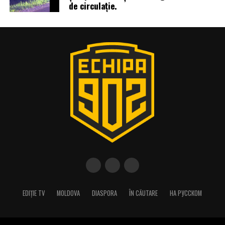
de circulație.
EDIȚIE TV
MOLDOVA
DIASPORA
ÎN CĂUTARE
НА РУССКОМ