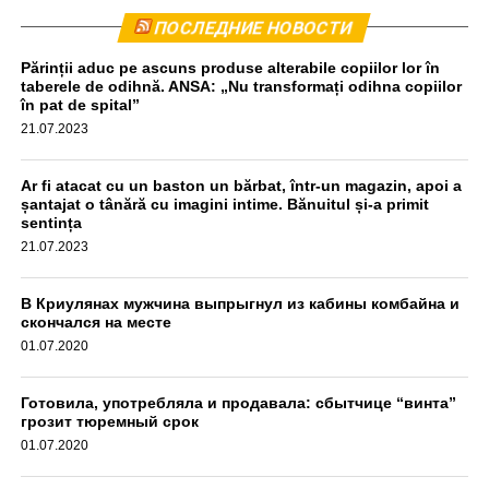
Комбайн был остановлен приблизительно в 440
ПОСЛЕДНИЕ НОВОСТИ
метрах от места происшествия. Водитель прошел тест
Părinții aduc pe ascuns produse alterabile copiilor lor în
на алкоголь, результат оказался отрицательным,
taberele de odihnă. ANSA: „Nu transformați odihna copiilor
передаёт unimedia.info. Все обстоятельства инцидента
în pat de spital”
выясняются.
21.07.2023
aif.md
Ar fi atacat cu un baston un bărbat, într-un magazin, apoi a
șantajat o tânără cu imagini intime. Bănuitul și-a primit
sentința
21.07.2023
В Криулянах мужчина выпрыгнул из кабины комбайна и
скончался на месте
01.07.2020
Готовила, употребляла и продавала: сбытчице “винта”
грозит тюремный срок
01.07.2020