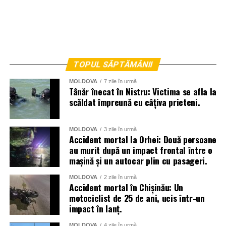
TOPUL SĂPTĂMÂNII
MOLDOVA
7 zile în urmă
Tânăr înecat în Nistru: Victima se afla la
scăldat împreună cu câțiva prieteni.
MOLDOVA
3 zile în urmă
Accident mortal la Orhei: Două persoane
au murit după un impact frontal între o
mașină și un autocar plin cu pasageri.
MOLDOVA
2 zile în urmă
Accident mortal în Chișinău: Un
motociclist de 25 de ani, ucis într-un
impact în lanț.
MOLDOVA
4 zile în urmă