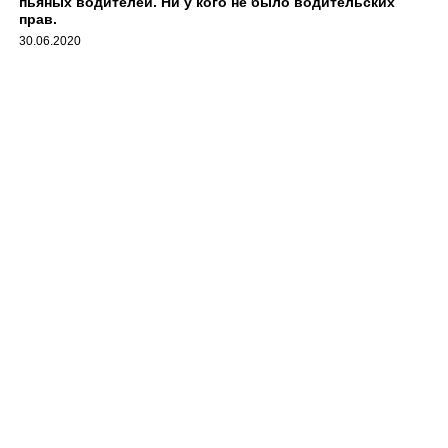
пьяных водителей. Ни у кого не было водительских
прав.
30.06.2020