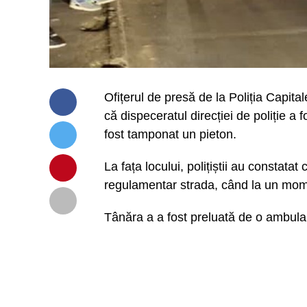
Ofițerul de presă de la Poliția Capita
că dispeceratul direcției de poliție a
fost tamponat un pieton.
La fața locului, polițiștii au constata
regulamentar strada, când la un mom
Tânăra a a fost preluată de o ambulan