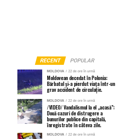
RECENT
POPULAR
MOLDOVA
22 de ore în urmă
Moldovean decedat în Polonia:
Bărbatul și-a pierdut viața într-un
grav accident de circulație.
MOLDOVA
22 de ore în urmă
/VIDEO/ Vandalismul la el „acasă”:
Două cazuri de distrugere a
bunurilor publice din capitală,
înregistrate în câteva zile.
MOLDOVA
22 de ore în urmă