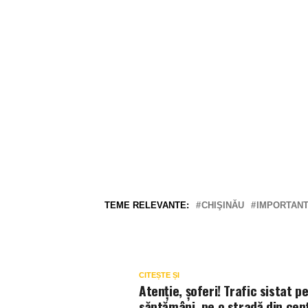
TEME RELEVANTE:
CHIŞINĂU
IMPORTAN
CITEȘTE ȘI
Atenție, șoferi! Trafic sistat p
săptămâni, pe o stradă din cen