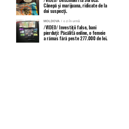
/VIDEO/ Descinderi la Soroca:
Cânepă și marijuana, ridicate de la
doi suspecți.
MOLDOVA
o zi în urmă
/VIDEO/ Investiții false, bani
pierduți: Păcălită online, o femeie
a rămas fără peste 277.000 de lei.