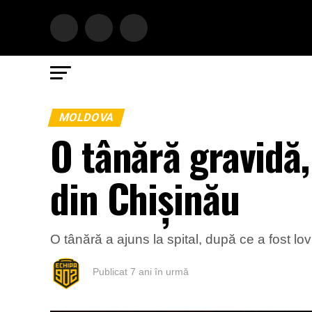
MOLDOVA
O tânără gravidă,
din Chișinău
O tânără a ajuns la spital, după ce a fost lo
Publicat
7 ani în urmă