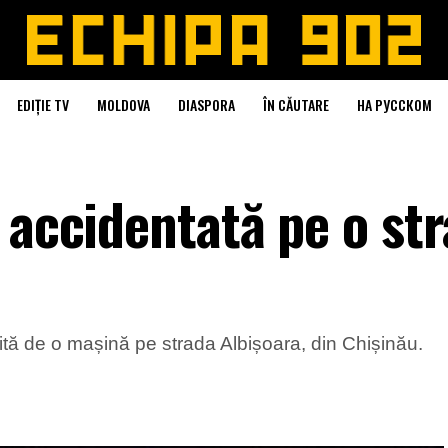
EDIȚIE TV
MOLDOVA
DIASPORA
ÎN CĂUTARE
НА РУССКОМ
 accidentată pe o st
vită de o mașină pe strada Albișoara, din Chișinău.