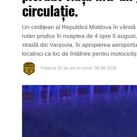
circulație.
Un cetățean al Republicii Moldova în vârstă d
rutier produs în noaptea de 4 spre 5 august,
stradă din Varșovia, în apropierea aeroport
localnici ca loc de întâlnire pentru motocicli
Publicat
22 de ore în urmă
06.08.2026