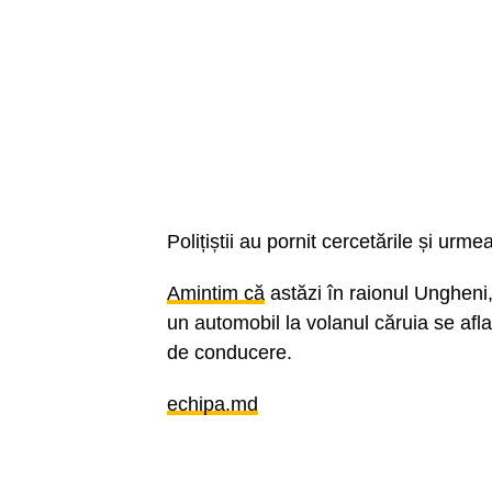
Polițiștii au pornit cercetările și urm
Amintim că
astăzi în raionul Ungheni,
un automobil la volanul căruia se afl
de conducere.
echipa.md