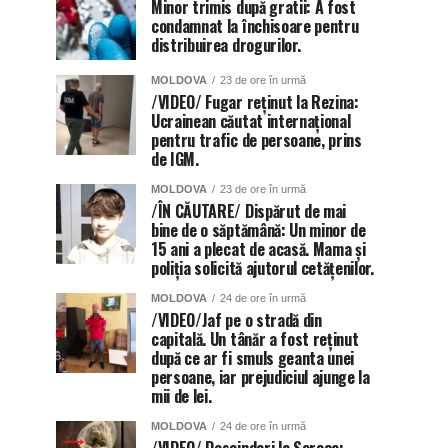
Minor trimis după gratii: A fost
condamnat la închisoare pentru
distribuirea drogurilor.
MOLDOVA
23 de ore în urmă
/VIDEO/ Fugar reținut la Rezina:
Ucrainean căutat internațional
pentru trafic de persoane, prins
de IGM.
MOLDOVA
23 de ore în urmă
/ÎN CĂUTARE/ Dispărut de mai
bine de o săptămână: Un minor de
15 ani a plecat de acasă. Mama și
poliția solicită ajutorul cetățenilor.
MOLDOVA
24 de ore în urmă
/VIDEO/Jaf pe o stradă din
capitală. Un tânăr a fost reținut
după ce ar fi smuls geanta unei
persoane, iar prejudiciul ajunge la
mii de lei.
MOLDOVA
24 de ore în urmă