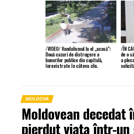
/VIDEO/ Vandalismul la el „acasă”:
/ÎN CĂ
Două cazuri de distrugere a
de o s
bunurilor publice din capitală,
a plec
înregistrate în câteva zile.
solicit
MOLDOVA
Moldovean decedat în
pierdut viața într-un