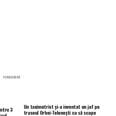
T
UNGHENI
Un taximetrist și-a inventat un jaf pe
entru 3
traseul Orhei-Telenești ca să scape
trul