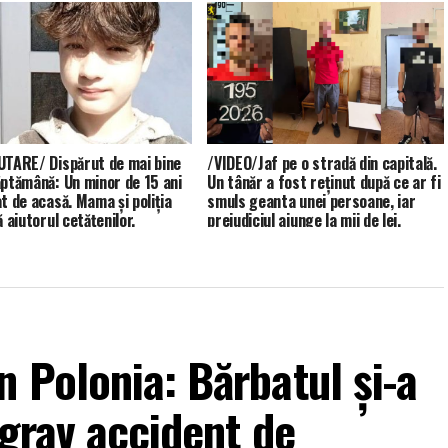
UTARE/ Dispărut de mai bine
/VIDEO/Jaf pe o stradă din capitală.
ăptămână: Un minor de 15 ani
Un tânăr a fost reținut după ce ar fi
at de acasă. Mama și poliția
smuls geanta unei persoane, iar
ă ajutorul cetățenilor.
prejudiciul ajunge la mii de lei.
 Polonia: Bărbatul și-a
 grav accident de