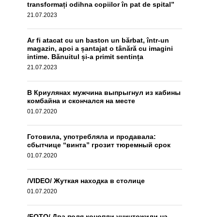
transformați odihna copiilor în pat de spital”
21.07.2023
Ar fi atacat cu un baston un bărbat, într-un
magazin, apoi a șantajat o tânără cu imagini
intime. Bănuitul și-a primit sentința
21.07.2023
В Криулянах мужчина выпрыгнул из кабины
комбайна и скончался на месте
01.07.2020
Готовила, употребляла и продавала:
сбытчице “винта” грозит тюремный срок
01.07.2020
/VIDEO/ Жуткая находка в столице
01.07.2020
/FOTO/ Два поля конопли уничтожили на