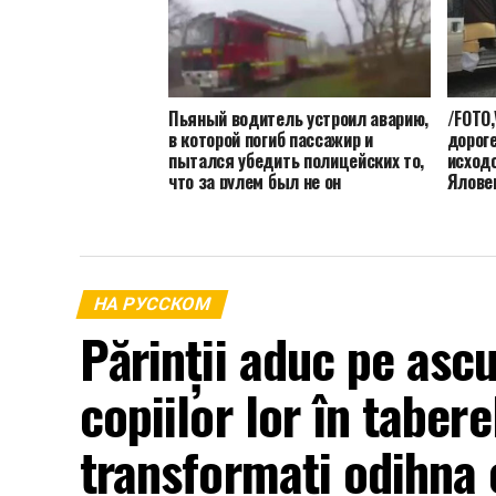
Пьяный водитель устроил аварию,
/FOTO,
в которой погиб пассажир и
дорог
пытался убедить полицейских то,
исход
что за рулем был не он
Ялове
НА РУССКОМ
Părinții aduc pe asc
copiilor lor în taber
transformați odihna c