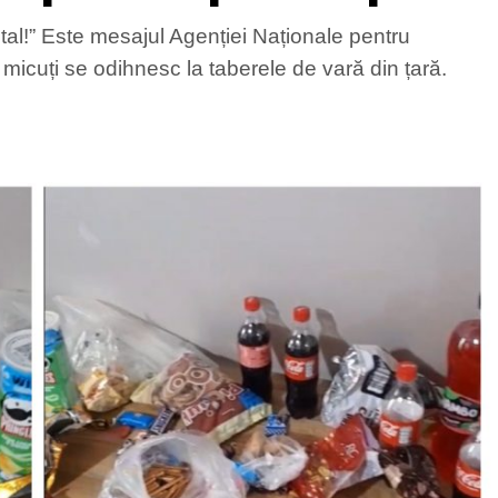
ital!” Este mesajul Agenției Naționale pentru
r micuți se odihnesc la taberele de vară din țară.