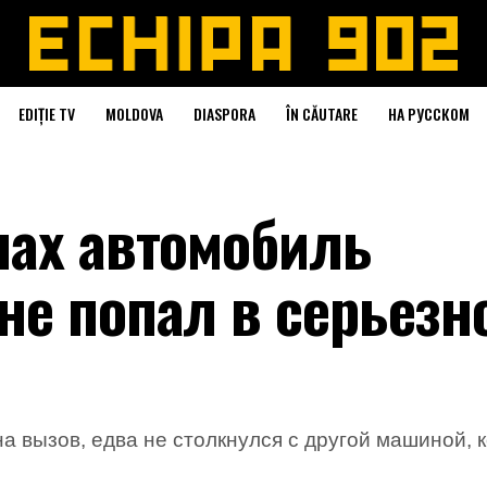
EDIȚIE TV
MOLDOVA
DIASPORA
ÎN CĂUTARE
НА РУССКОМ
нах автомобиль
не попал в серьезн
 вызов, едва не столкнулся с другой машиной, 