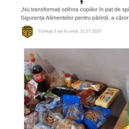
„Nu transformați odihna copiilor în pat de sp
Siguranța Alimentelor pentru părinții, a căro
Publicat
3 ani în urmă
21.07.2023