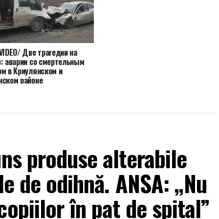
VIDEO/ Две трагедии на
е: аварии со смертельным
ом в Криулянском и
нском районе
uns produse alterabile
ele de odihnă. ANSA: „Nu
opiilor în pat de spital”