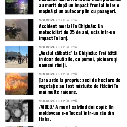
au murit după un impact frontal între o
mașină și un autocar plin cu pasageri.
MOLDOVA
3 zile în urmă
Accident mortal în Chișinău: Un
motociclist de 25 de ani, ucis într-un
impact în lanț.
MOLDOVA
5 zile în urmă
„Vestul sălbatic” la Chișinău: Trei bătăi
în doar două zile, cu pumni, picioare și
oameni răniți.
MOLDOVA
5 zile în urmă
Țara arde la propriu: zeci de hectare de
vegetație au fost mistuite de flăcări în
mai multe raioane.
MOLDOVA
5 zile în urmă
/VIDEO/ A murit salvând doi copii: Un
moldovean s-a înecat într-un râu din
Italia.