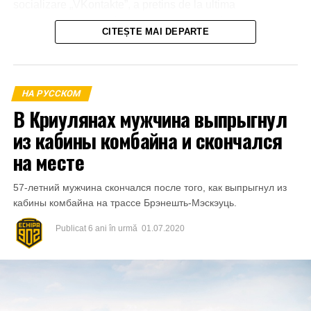
socializare „VKontakte”, a pretins de la ultima
transmiterea banilor în sumă de 600 euro, în caz contrar o
CITEȘTE MAI DEPARTE
amenința cu răspândirea înregistrărilor video.
La 21 aprilie 2023, aflându-se în apartamentul părții
vătămate din mun.Bălți a primit o parte din sumă și anume
НА РУССКОМ
1000 de lei.
В Криулянах мужчина выпрыгнул
из кабины комбайна и скончался
на месте
57-летний мужчина скончался после того, как выпрыгнул из
кабины комбайна на трассе Брэнешть-Мэскэуць.
Publicat
6 ani în urmă
01.07.2020