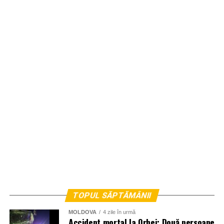
TOPUL SĂPTĂMÂNII
MOLDOVA
4 zile în urmă
Accident mortal la Orhei: Două persoane