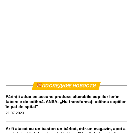
Комбайн был остановлен приблизительно в 440
ПОСЛЕДНИЕ НОВОСТИ
метрах от места происшествия. Водитель прошел тест
Părinții aduc pe ascuns produse alterabile copiilor lor în
на алкоголь, результат оказался отрицательным,
taberele de odihnă. ANSA: „Nu transformați odihna copiilor
передаёт unimedia.info. Все обстоятельства инцидента
în pat de spital”
выясняются.
21.07.2023
aif.md
Ar fi atacat cu un baston un bărbat, într-un magazin, apoi a