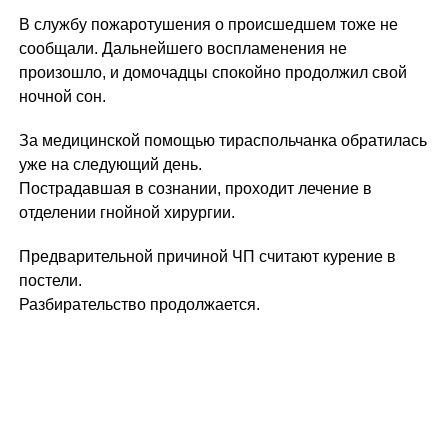
В службу пожаротушения о происшедшем тоже не
сообщали. Дальнейшего воспламенения не
произошло, и домочадцы спокойно продолжил свой
ночной сон.
За медицинской помощью тираспольчанка обратилась
уже на следующий день.
Пострадавшая в сознании, проходит лечение в
отделении гнойной хирургии.
Предварительной причиной ЧП считают курение в
постели.
Разбирательство продолжается.