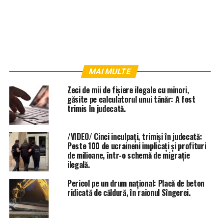
MAI MULTE
Zeci de mii de fișiere ilegale cu minori,
găsite pe calculatorul unui tânăr: A fost
trimis în judecată.
/VIDEO/ Cinci inculpați, trimiși în judecată:
Peste 100 de ucraineni implicați și profituri
de milioane, într-o schemă de migrație
ilegală.
Pericol pe un drum național: Placă de beton
ridicată de căldură, în raionul Sîngerei.