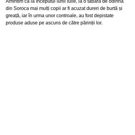
Amintim că la începutul lunii iulie, la o tabără de odihnă
din Soroca mai mulți copii ar fi acuzat dureri de burtă și
greață, iar în urma unor controale, au fost depistate
produse aduse pe ascuns de către părinții lor.