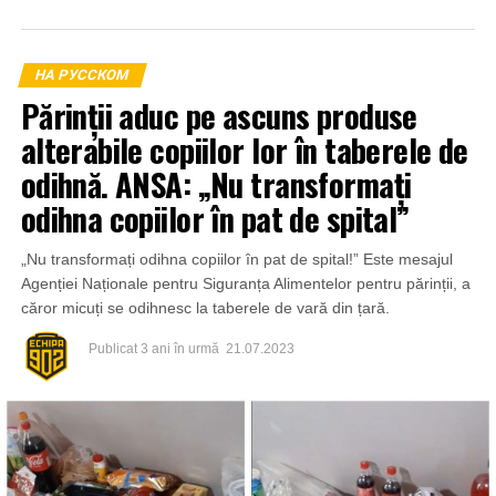
НА РУССКОМ
Părinții aduc pe ascuns produse
alterabile copiilor lor în taberele de
odihnă. ANSA: „Nu transformați
odihna copiilor în pat de spital”
„Nu transformați odihna copiilor în pat de spital!” Este mesajul
Agenției Naționale pentru Siguranța Alimentelor pentru părinții, a
căror micuți se odihnesc la taberele de vară din țară.
Publicat
3 ani în urmă
21.07.2023