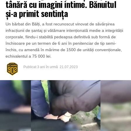
tânără cu imagini intime. Bănuitul
și-a primit sentința
Un bărbat din Bălți, a fost recunoscut vinovat de săvârșirea
infracțiunii de șantaj și vătămare intenționată medie a integrității
corporale, fiindu-i stabilită pedeapsa definitivă sub formă de
închisoare pe un termen de 6 ani în penitenciar de tip semi-
închis, cu amendă în mărime de 1500 de unități convenționale,
echivalentul a 75 000 lei.
Publicat
3 ani în urmă
21.07.2023