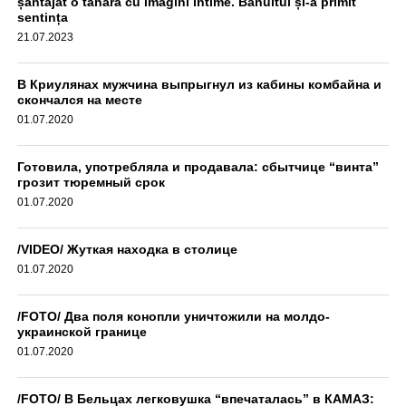
șantajat o tânără cu imagini intime. Bănuitul și-a primit
sentința
21.07.2023
В Криулянах мужчина выпрыгнул из кабины комбайна и
скончался на месте
01.07.2020
Готовила, употребляла и продавала: сбытчице “винта”
грозит тюремный срок
01.07.2020
/VIDEO/ Жуткая находка в столице
01.07.2020
/FOTO/ Два поля конопли уничтожили на молдо-
украинской границе
01.07.2020
/FOTO/ В Бельцах легковушка “впечаталась” в КАМАЗ: