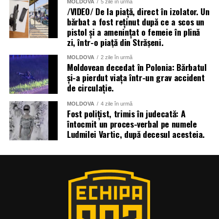
MOLDOVA
5 zile în urmă
/VIDEO/ De la piață, direct în izolator. Un
bărbat a fost reținut după ce a scos un
pistol și a amenințat o femeie în plină
zi, într-o piață din Strășeni.
MOLDOVA
2 zile în urmă
Moldovean decedat în Polonia: Bărbatul
și-a pierdut viața într-un grav accident
de circulație.
MOLDOVA
4 zile în urmă
Fost polițist, trimis în judecată: A
întocmit un proces-verbal pe numele
Ludmilei Vartic, după decesul acesteia.