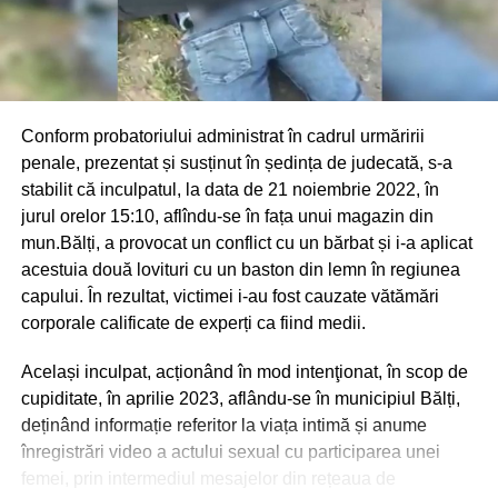
Conform probatoriului administrat în cadrul urmăririi
penale, prezentat și susținut în ședința de judecată, s-a
stabilit că inculpatul, la data de 21 noiembrie 2022, în
jurul orelor 15:10, aflîndu-se în fața unui magazin din
mun.Bălți, a provocat un conflict cu un bărbat și i-a aplicat
acestuia două lovituri cu un baston din lemn în regiunea
capului. În rezultat, victimei i-au fost cauzate vătămări
corporale calificate de experți ca fiind medii.
Același inculpat, acționând în mod intenţionat, în scop de
cupiditate, în aprilie 2023, aflându-se în municipiul Bălți,
deținând informație referitor la viața intimă și anume
înregistrări video a actului sexual cu participarea unei
femei, prin intermediul mesajelor din rețeaua de