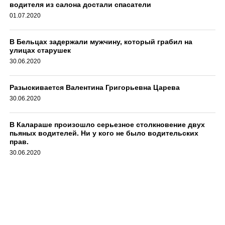
водителя из салона достали спасатели
01.07.2020
В Бельцах задержали мужчину, который грабил на
улицах старушек
30.06.2020
Разыскивается Валентина Григорьевна Царева
30.06.2020
В Калараше произошло серьезное столкновение двух
пьяных водителей. Ни у кого не было водительских
прав.
30.06.2020