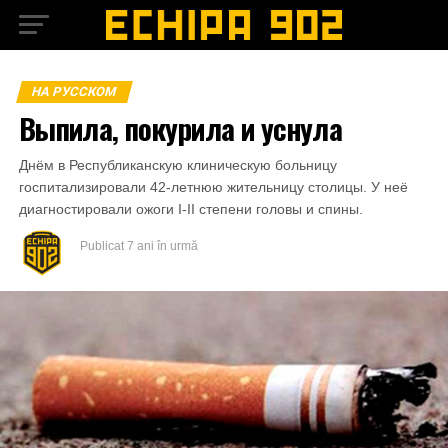
НА РУССКОМ
Выпила, покурила и уснула
Днём в Республиканскую клиническую больницу
госпитализировали 42-летнюю жительницу столицы. У неё
диагностировали ожоги I-II степени головы и спины.
Publicat
7 ani în urmă