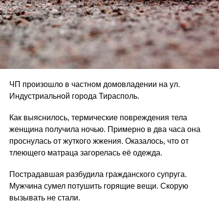
ЧП произошло в частном домовладении на ул.
Индустриальной города Тирасполь.
Как выяснилось, термические повреждения тела
женщина получила ночью. Примерно в два часа она
проснулась от жуткого жжения. Оказалось, что от
тлеющего матраца загорелась её одежда.
Пострадавшая разбудила гражданского супруга.
Мужчина сумел потушить горящие вещи. Скорую
вызывать не стали.