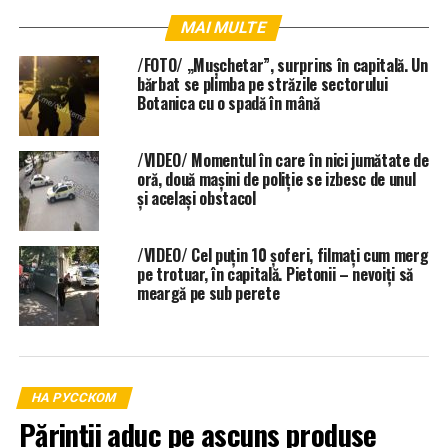
MAI MULTE
/FOTO/ „Mușchetar”, surprins în capitală. Un
bărbat se plimba pe străzile sectorului
Botanica cu o spadă în mână
/VIDEO/ Momentul în care în nici jumătate de
oră, două mașini de poliție se izbesc de unul
și același obstacol
/VIDEO/ Cel puțin 10 șoferi, filmați cum merg
pe trotuar, în capitală. Pietonii – nevoiți să
meargă pe sub perete
НА РУССКОМ
Părinții aduc pe ascuns produse