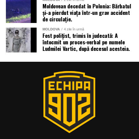
Moldovean decedat în Polonia: Bărbatul
și-a pierdut viața într-un grav accident
de circulație.
MOLDOVA
4 zile în urmă
Fost polițist, trimis în judecată: A
întocmit un proces-verbal pe numele
Ludmilei Vartic, după decesul acesteia.