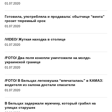
01.07.2020
Готовила, употребляла и продавала: сбытчице “винта”
грозит тюремный срок
01.07.2020
/VIDEO/ Жуткая находка в столице
01.07.2020
/FOTO/ Два поля конопли уничтожили на молдо-
украинской границе
01.07.2020
/FOTO/ В Бельцах легковушка “впечаталась” в КАМАЗ:
водителя из салона достали спасатели
01.07.2020
В Бельцах задержали мужчину, который грабил на
улицах старушек