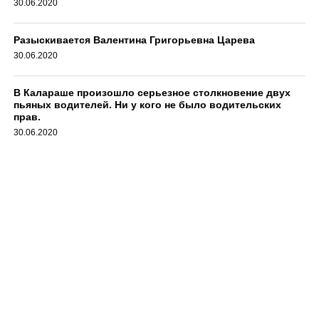
30.06.2020
Разыскивается Валентина Григорьевна Царева
30.06.2020
В Калараше произошло серьезное столкновение двух
пьяных водителей. Ни у кого не было водительских
прав.
30.06.2020