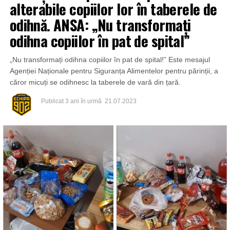
alterabile copiilor lor în taberele de
odihnă. ANSA: „Nu transformați
odihna copiilor în pat de spital”
„Nu transformați odihna copiilor în pat de spital!” Este mesajul
Agenției Naționale pentru Siguranța Alimentelor pentru părinții, a
căror micuți se odihnesc la taberele de vară din țară.
Publicat
3 ani în urmă
21.07.2023