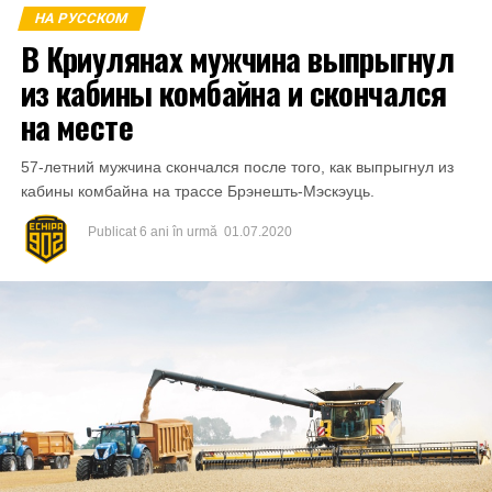
vătămate din mun.Bălți a primit o parte din sumă și anume
НА РУССКОМ
1000 de lei.
В Криулянах мужчина выпрыгнул
из кабины комбайна и скончался
на месте
57-летний мужчина скончался после того, как выпрыгнул из
кабины комбайна на трассе Брэнешть-Мэскэуць.
Publicat
6 ani în urmă
01.07.2020