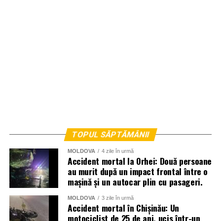
TOPUL SĂPTĂMÂNII
MOLDOVA
4 zile în urmă
Accident mortal la Orhei: Două persoane
au murit după un impact frontal între o
mașină și un autocar plin cu pasageri.
MOLDOVA
3 zile în urmă
Accident mortal în Chișinău: Un
motociclist de 25 de ani, ucis într-un