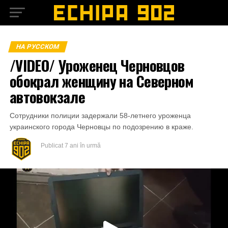
НА РУССКОМ
/VIDEO/ Уроженец Черновцов
обокрал женщину на Северном
автовокзале
Сотрудники полиции задержали 58-летнего уроженца
украинского города Черновцы по подозрению в краже.
Publicat
7 ani în urmă