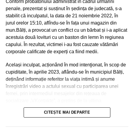
Conform probatoriului administrat în cadrul urmăririi
penale, prezentat și susținut în ședința de judecată, s-a
stabilit că inculpatul, la data de 21 noiembrie 2022, în
jurul orelor 15:10, aflîndu-se în fața unui magazin din
mun.Bălți, a provocat un conflict cu un bărbat și i-a aplicat
acestuia două lovituri cu un baston din lemn în regiunea
capului. În rezultat, victimei i-au fost cauzate vătămări
corporale calificate de experți ca fiind medii.
Același inculpat, acționând în mod intenţionat, în scop de
cupiditate, în aprilie 2023, aflându-se în municipiul Bălți,
deținând informație referitor la viața intimă și anume
înregistrări video a actului sexual cu participarea unei
femei, prin intermediul mesajelor din rețeaua de
socializare „VKontakte”, a pretins de la ultima
transmiterea banilor în sumă de 600 euro, în caz contrar o
CITEȘTE MAI DEPARTE
amenința cu răspândirea înregistrărilor video.
La 21 aprilie 2023, aflându-se în apartamentul părții