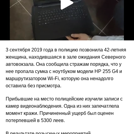
3 сентября 2019 года в полицию позвонила 42-летняя
женщина, находившаяся в зале ожидания Северного
автовокзала. Она сообщила стражам порядка, что у
нее пропала сумка с ноутбуком модели HP 255 G4 и
маршрутизатором Wi-Fi, которую она ненадолго
оставила без присмотра.
Прибывшие на место полицейские изучили записи с
камер видеонаблюдения. Одна из них запечатлела
момент кражи. Причиненный ущерб был оценен
потерпевшей в 5300 леев.
В результате розыскных мероприятий