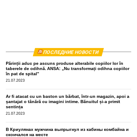
Комбайн был остановлен приблизительно в 440
ПОСЛЕДНИЕ НОВОСТИ
метрах от места происшествия. Водитель прошел тест
Părinții aduc pe ascuns produse alterabile copiilor lor în
на алкоголь, результат оказался отрицательным,
taberele de odihnă. ANSA: „Nu transformați odihna copiilor
передаёт unimedia.info. Все обстоятельства инцидента
în pat de spital”
выясняются.
21.07.2023
aif.md
Ar fi atacat cu un baston un bărbat, într-un magazin, apoi a
șantajat o tânără cu imagini intime. Bănuitul și-a primit
sentința
21.07.2023
В Криулянах мужчина выпрыгнул из кабины комбайна и
скончался на месте