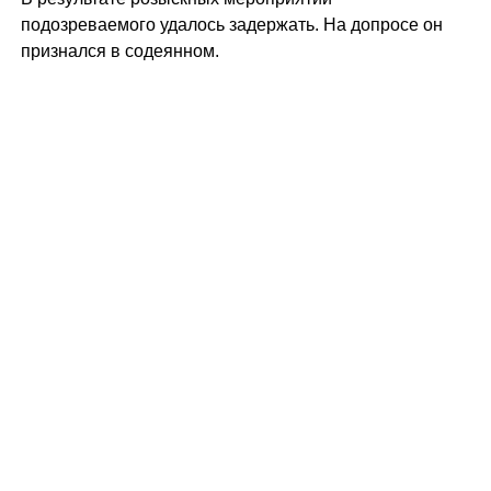
подозреваемого удалось задержать. На допросе он
признался в содеянном.