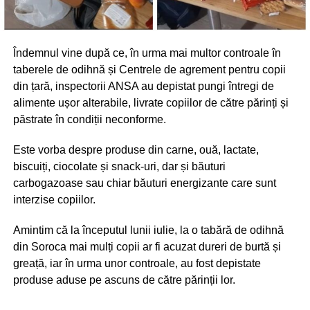
Îndemnul vine după ce, în urma mai multor controale în
taberele de odihnă și Centrele de agrement pentru copii
din țară, inspectorii ANSA au depistat pungi întregi de
alimente ușor alterabile, livrate copiilor de către părinți și
păstrate în condiții neconforme.
Este vorba despre produse din carne, ouă, lactate,
biscuiți, ciocolate și snack-uri, dar și băuturi
carbogazoase sau chiar băuturi energizante care sunt
interzise copiilor.
Amintim că la începutul lunii iulie, la o tabără de odihnă
din Soroca mai mulți copii ar fi acuzat dureri de burtă și
greață, iar în urma unor controale, au fost depistate
produse aduse pe ascuns de către părinții lor.