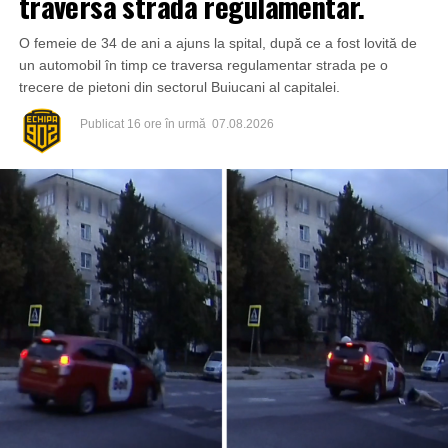
traversa strada regulamentar.
O femeie de 34 de ani a ajuns la spital, după ce a fost lovită de
un automobil în timp ce traversa regulamentar strada pe o
trecere de pietoni din sectorul Buiucani al capitalei.
Publicat
16 ore în urmă
07.08.2026