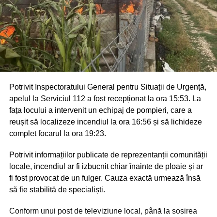
Potrivit Inspectoratului General pentru Situații de Urgență,
apelul la Serviciul 112 a fost recepționat la ora 15:53. La
fața locului a intervenit un echipaj de pompieri, care a
reușit să localizeze incendiul la ora 16:56 și să lichideze
complet focarul la ora 19:23.
Potrivit informațiilor publicate de reprezentanții comunității
locale, incendiul ar fi izbucnit chiar înainte de ploaie și ar
fi fost provocat de un fulger. Cauza exactă urmează însă
să fie stabilită de specialiști.
Conform unui post de televiziune local, până la sosirea