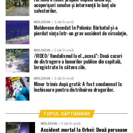
acoperișuri smulse și intervenții în lanț ale
salvatorilor.
MOLDOVA
2 zile în urmă
Moldovean decedat în Polonia: Bărbatul și-a
pierdut viața într-un grav accident de circulație.
MOLDOVA
2 zile în urmă
/VIDEO/ Vandalismul la el „acasă”: Două cazuri
de distrugere a bunurilor publice din capitală,
înregistrate în câteva zile.
MOLDOVA
2 zile în urmă
Minor trimis după gratii: A fost condamnat la
închisoare pentru distribuirea drogurilor.
TOPUL SĂPTĂMÂNII
MOLDOVA
4 zile în urmă
Accident mortal la Orhei: Două persoane