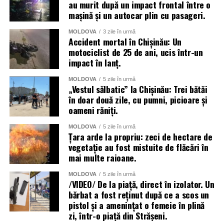
au murit după un impact frontal între o
mașină și un autocar plin cu pasageri.
MOLDOVA
3 zile în urmă
Accident mortal în Chișinău: Un
motociclist de 25 de ani, ucis într-un
impact în lanț.
MOLDOVA
5 zile în urmă
„Vestul sălbatic” la Chișinău: Trei bătăi
în doar două zile, cu pumni, picioare și
oameni răniți.
MOLDOVA
5 zile în urmă
Țara arde la propriu: zeci de hectare de
vegetație au fost mistuite de flăcări în
mai multe raioane.
MOLDOVA
5 zile în urmă
/VIDEO/ De la piață, direct în izolator. Un
bărbat a fost reținut după ce a scos un
pistol și a amenințat o femeie în plină
zi, într-o piață din Strășeni.