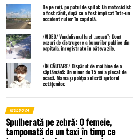
De pe roți, pe patul de spital: Un motociclist
a fost rănit, după ce a fost implicat într-un
accident rutier în capitală.
/VIDEO/ Vandalismul la el „acasă”: Două
cazuri de distrugere a bunurilor publice din
capitală, înregistrate în câteva zile.
/ÎN CĂUTARE/ Dispărut de mai bine de o
săptămână: Un minor de 15 ani a plecat de
acasă. Mama și poliția solicită ajutorul
cetățenilor.
MOLDOVA
Spulberată pe zebră: O femeie,
tamponată de un taxi în timp ce