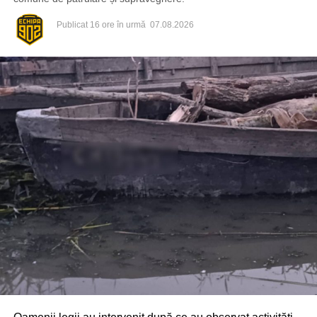
Publicat
16 ore în urmă
07.08.2026
Din fericire, nimeni nu a avut de suferit, iar reprezentanții
comunității au mulțumit atât pompierilor din Drochia, cât și
localnicilor care au intervenit prompt și au contribuit la
limitarea pagubelor.