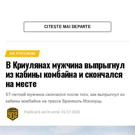
CITEȘTE MAI DEPARTE
НА РУССКОМ
В Криулянах мужчина выпрыгнул
из кабины комбайна и скончался
на месте
57-летний мужчина скончался после того, как выпрыгнул из
кабины комбайна на трассе Брэнешть-Мэскэуць.
Publicat
6 ani în urmă
01.07.2020