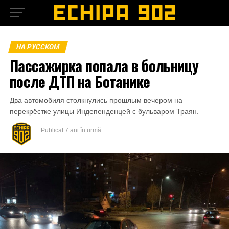
НА РУССКОМ
Пассажирка попала в больницу
после ДТП на Ботанике
Два автомобиля столкнулись прошлым вечером на
перекрёстке улицы Индепенденцей с бульваром Траян.
Publicat
7 ani în urmă