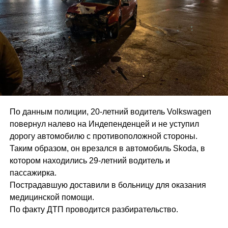
По данным полиции, 20-летний водитель Volkswagen
повернул налево на Индепенденцей и не уступил
дорогу автомобилю с противоположной стороны.
Таким образом, он врезался в автомобиль Skoda, в
котором находились 29-летний водитель и
пассажирка.
Пострадавшую доставили в больницу для оказания
медицинской помощи.
По факту ДТП проводится разбирательство.