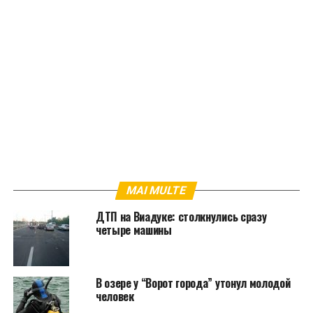
MAI MULTE
ДТП на Виадуке: столкнулись сразу
четыре машины
В озере у “Ворот города” утонул молодой
человек