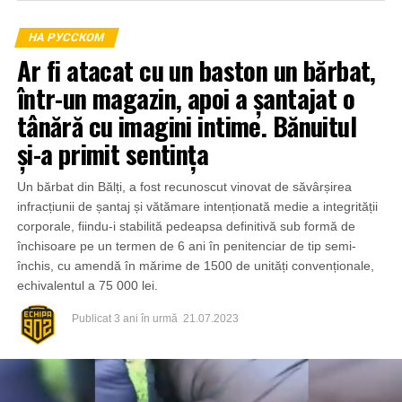
НА РУССКОМ
Ar fi atacat cu un baston un bărbat,
într-un magazin, apoi a șantajat o
tânără cu imagini intime. Bănuitul
și-a primit sentința
Un bărbat din Bălți, a fost recunoscut vinovat de săvârșirea
infracțiunii de șantaj și vătămare intenționată medie a integrității
corporale, fiindu-i stabilită pedeapsa definitivă sub formă de
închisoare pe un termen de 6 ani în penitenciar de tip semi-
închis, cu amendă în mărime de 1500 de unități convenționale,
echivalentul a 75 000 lei.
Publicat
3 ani în urmă
21.07.2023