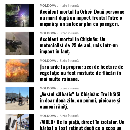
MOLDOVA
4 zile în urmă
Accident mortal la Orhei: Două persoane
au murit după un impact frontal între o
mașină și un autocar plin cu pasageri.
MOLDOVA
3 zile în urmă
Accident mortal în Chișinău: Un
motociclist de 25 de ani, ucis într-un
impact în lanț.
MOLDOVA
5 zile în urmă
Țara arde la propriu: zeci de hectare de
vegetație au fost mistuite de flăcări în
mai multe raioane.
MOLDOVA
5 zile în urmă
„Vestul sălbatic” la Chișinău: Trei bătăi
în doar două zile, cu pumni, picioare și
oameni răniți.
MOLDOVA
5 zile în urmă
/VIDEO/ De la piață, direct în izolator. Un
bărbat a fost reținut după ce a scos un