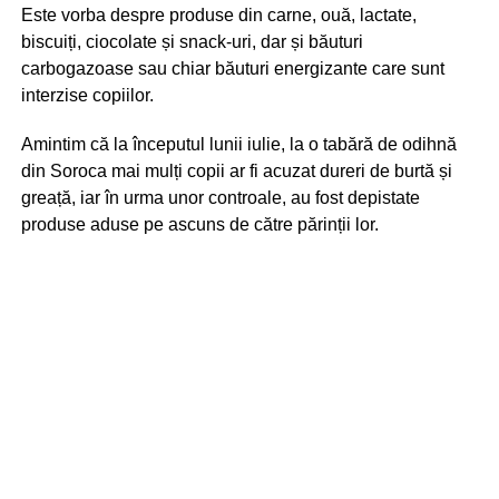
Este vorba despre produse din carne, ouă, lactate,
biscuiți, ciocolate și snack-uri, dar și băuturi
carbogazoase sau chiar băuturi energizante care sunt
interzise copiilor.
Amintim că la începutul lunii iulie, la o tabără de odihnă
din Soroca mai mulți copii ar fi acuzat dureri de burtă și
greață, iar în urma unor controale, au fost depistate
produse aduse pe ascuns de către părinții lor.