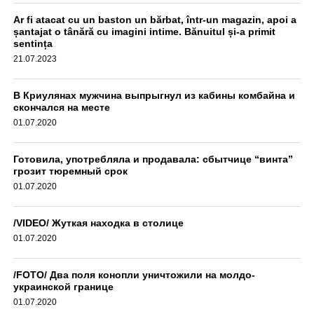
aif.md
Ar fi atacat cu un baston un bărbat, într-un magazin, apoi a
șantajat o tânără cu imagini intime. Bănuitul și-a primit
sentința
21.07.2023
В Криулянах мужчина выпрыгнул из кабины комбайна и
скончался на месте
01.07.2020
Готовила, употребляла и продавала: сбытчице “винта”
грозит тюремный срок
01.07.2020
/VIDEO/ Жуткая находка в столице
01.07.2020
/FOTO/ Два поля конопли уничтожили на молдо-
украинской границе
01.07.2020