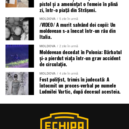
pistol și a amenințat o femeie în plină
zi, într-o piață din Strășeni.
MOLDOVA
5 zile în urmă
/VIDEO/ A murit salvând doi copii: Un
moldovean s-a înecat într-un râu din
Italia.
MOLDOVA
2 zile în urmă
Moldovean decedat în Polonia: Bărbatul
și-a pierdut viața într-un grav accident
de circulație.
MOLDOVA
4 zile în urmă
Fost polițist, trimis în judecată: A
întocmit un proces-verbal pe numele
Ludmilei Vartic, după decesul acesteia.