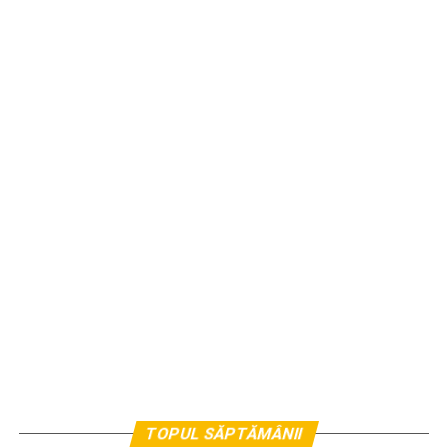
TOPUL SĂPTĂMÂNII