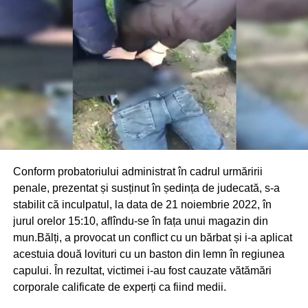
Conform probatoriului administrat în cadrul urmăririi
penale, prezentat și susținut în ședința de judecată, s-a
stabilit că inculpatul, la data de 21 noiembrie 2022, în
jurul orelor 15:10, aflîndu-se în fața unui magazin din
mun.Bălți, a provocat un conflict cu un bărbat și i-a aplicat
acestuia două lovituri cu un baston din lemn în regiunea
capului. În rezultat, victimei i-au fost cauzate vătămări
corporale calificate de experți ca fiind medii.