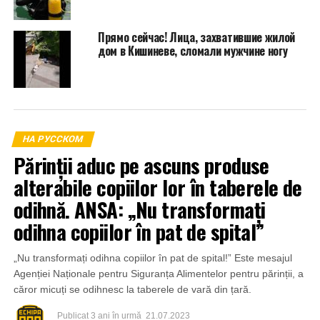
Прямо сейчас! Лица, захватившие жилой
дом в Кишиневе, сломали мужчине ногу
НА РУССКОМ
Părinții aduc pe ascuns produse
alterabile copiilor lor în taberele de
odihnă. ANSA: „Nu transformați
odihna copiilor în pat de spital”
„Nu transformați odihna copiilor în pat de spital!” Este mesajul
Agenției Naționale pentru Siguranța Alimentelor pentru părinții, a
căror micuți se odihnesc la taberele de vară din țară.
Publicat
3 ani în urmă
21.07.2023