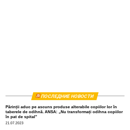
Комбайн был остановлен приблизительно в 440
ПОСЛЕДНИЕ НОВОСТИ
метрах от места происшествия. Водитель прошел тест
Părinții aduc pe ascuns produse alterabile copiilor lor în
на алкоголь, результат оказался отрицательным,
taberele de odihnă. ANSA: „Nu transformați odihna copiilor
передаёт unimedia.info. Все обстоятельства инцидента
în pat de spital”
выясняются.
21.07.2023