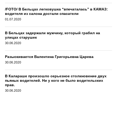
/FOTO/ В Бельцах легковушка “впечаталась” в КАМАЗ:
водителя из салона достали спасатели
01.07.2020
В Бельцах задержали мужчину, который грабил на
улицах старушек
30.06.2020
Разыскивается Валентина Григорьевна Царева
30.06.2020
В Калараше произошло серьезное столкновение двух
пьяных водителей. Ни у кого не было водительских
прав.
30.06.2020