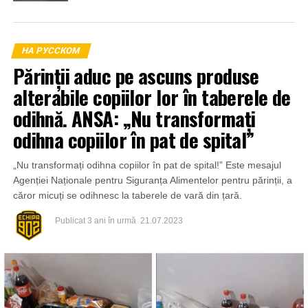
НА РУССКОМ
Părinții aduc pe ascuns produse
alterabile copiilor lor în taberele de
odihnă. ANSA: „Nu transformați
odihna copiilor în pat de spital”
„Nu transformați odihna copiilor în pat de spital!” Este mesajul
Agenției Naționale pentru Siguranța Alimentelor pentru părinții, a
căror micuți se odihnesc la taberele de vară din țară.
Publicat
3 ani în urmă
21.07.2023