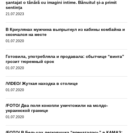
șantajat o tânără cu imagini intime. Bănuitul și-a primit
sentința
21.07.2023
В Криулянах мужчина выпрыгнул из кабины комбайна и
скончался на месте
01.07.2020
Готовила, употребляла и продавала: сбытчице “винта”
грозит тюремный срок
01.07.2020
/VIDEO/ Жуткая находка в столице
01.07.2020
/FOTO/ Два поля конопли уничтожили на молдо-
украинской границе
01.07.2020
/FOTO/ В Бельцах легковушка “впечаталась” в КАМАЗ: