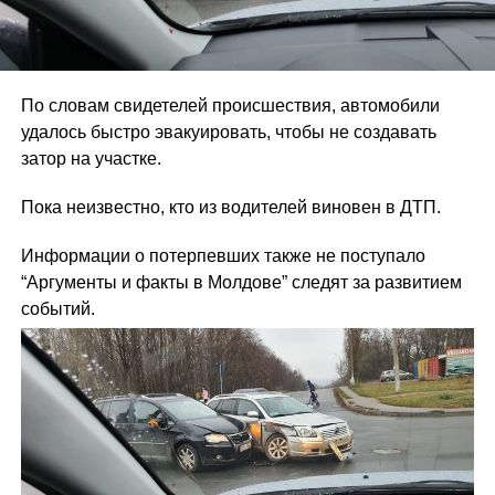
По словам свидетелей происшествия, автомобили
удалось быстро эвакуировать, чтобы не создавать
затор на участке.
Пока неизвестно, кто из водителей виновен в ДТП.
Информации о потерпевших также не поступало
“Аргументы и факты в Молдове” следят за развитием
событий.