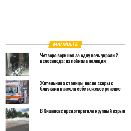
MAI MULTE
Четверо воришек за одну ночь украли 2
велосипеда: их поймала полиция
Жительница столицы после ссоры с
близкими нанесла себе ножевое ранение
В Кишиневе предотвратили крупный взрыв