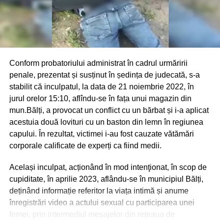
Conform probatoriului administrat în cadrul urmăririi
penale, prezentat și susținut în ședința de judecată, s-a
stabilit că inculpatul, la data de 21 noiembrie 2022, în
jurul orelor 15:10, aflîndu-se în fața unui magazin din
mun.Bălți, a provocat un conflict cu un bărbat și i-a aplicat
acestuia două lovituri cu un baston din lemn în regiunea
capului. În rezultat, victimei i-au fost cauzate vătămări
corporale calificate de experți ca fiind medii.
Același inculpat, acționând în mod intenţionat, în scop de
cupiditate, în aprilie 2023, aflându-se în municipiul Bălți,
deținând informație referitor la viața intimă și anume
înregistrări video a actului sexual cu participarea unei
femei, prin intermediul mesajelor din rețeaua de