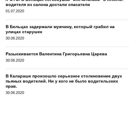
водителя из салона достали спасатели
01.07.2020
В Бельцах задержали мужчину, который грабил на
улицах старушек
30.06.2020
Разыскивается Валентина Григорьевна Царева
30.06.2020
В Калараше произошло серьезное столкновение двух
пьяных водителей. Ни у кого не было водительских
прав.
30.06.2020