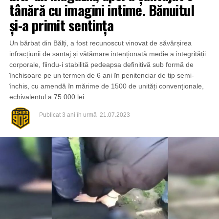
tânără cu imagini intime. Bănuitul
și-a primit sentința
Un bărbat din Bălți, a fost recunoscut vinovat de săvârșirea
infracțiunii de șantaj și vătămare intenționată medie a integrității
corporale, fiindu-i stabilită pedeapsa definitivă sub formă de
închisoare pe un termen de 6 ani în penitenciar de tip semi-
închis, cu amendă în mărime de 1500 de unități convenționale,
echivalentul a 75 000 lei.
Publicat
3 ani în urmă
21.07.2023