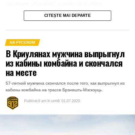
socializare „VKontakte”, a pretins de la ultima
transmiterea banilor în sumă de 600 euro, în caz contrar o
CITEȘTE MAI DEPARTE
amenința cu răspândirea înregistrărilor video.
La 21 aprilie 2023, aflându-se în apartamentul părții
vătămate din mun.Bălți a primit o parte din sumă și anume
НА РУССКОМ
1000 de lei.
В Криулянах мужчина выпрыгнул
из кабины комбайна и скончался
на месте
57-летний мужчина скончался после того, как выпрыгнул из
кабины комбайна на трассе Брэнешть-Мэскэуць.
Publicat
6 ani în urmă
01.07.2020