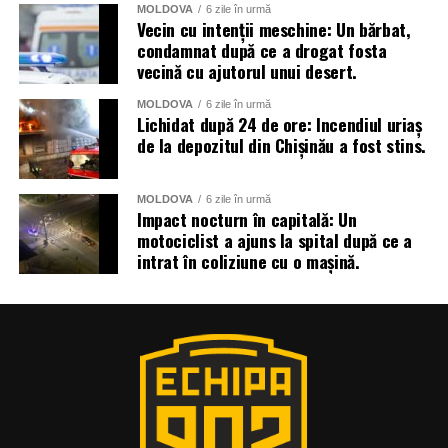
MOLDOVA
6 zile în urmă
Vecin cu intenții meschine: Un bărbat,
condamnat după ce a drogat fosta
vecină cu ajutorul unui desert.
MOLDOVA
6 zile în urmă
Lichidat după 24 de ore: Incendiul uriaș
de la depozitul din Chișinău a fost stins.
MOLDOVA
6 zile în urmă
Impact nocturn în capitală: Un
motociclist a ajuns la spital după ce a
intrat în coliziune cu o mașină.