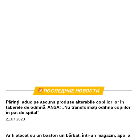
Комбайн был остановлен приблизительно в 440
ПОСЛЕДНИЕ НОВОСТИ
метрах от места происшествия. Водитель прошел тест
Părinții aduc pe ascuns produse alterabile copiilor lor în
на алкоголь, результат оказался отрицательным,
taberele de odihnă. ANSA: „Nu transformați odihna copiilor
передаёт unimedia.info. Все обстоятельства инцидента
în pat de spital”
выясняются.
21.07.2023
aif.md
Ar fi atacat cu un baston un bărbat, într-un magazin, apoi a