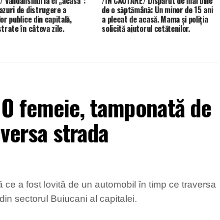
/ Vandalismul la el „acasă”:
/ÎN CĂUTARE/ Dispărut de mai bine
azuri de distrugere a
de o săptămână: Un minor de 15 ani
or publice din capitală,
a plecat de acasă. Mama și poliția
trate în câteva zile.
solicită ajutorul cetățenilor.
 O femeie, tamponată de
aversa strada
 ce a fost lovită de un automobil în timp ce traversa
in sectorul Buiucani al capitalei.