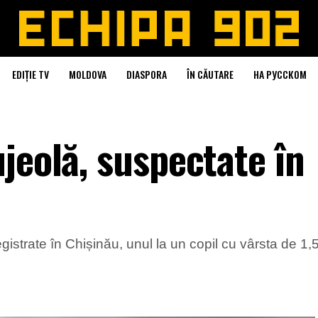
EDIȚIE TV
MOLDOVA
DIASPORA
ÎN CĂUTARE
НА РУССКОМ
jeolă, suspectate în
istrate în Chișinău, unul la un copil cu vârsta de 1,5 