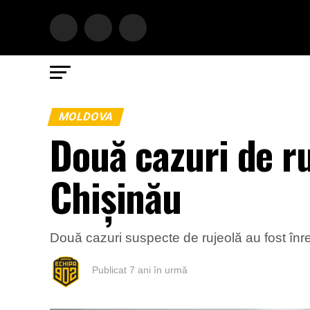
MOLDOVA
Două cazuri de ru
Chișinău
Două cazuri suspecte de rujeolă au fost înreg
Publicat
7 ani în urmă