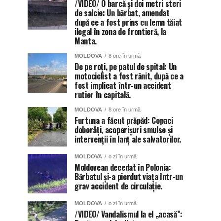
/VIDEO/ O barcă și doi metri steri
de salcie: Un bărbat, amendat
după ce a fost prins cu lemn tăiat
ilegal în zona de frontieră, la
Manta.
MOLDOVA
8 ore în urmă
De pe roți, pe patul de spital: Un
motociclist a fost rănit, după ce a
fost implicat într-un accident
rutier în capitală.
MOLDOVA
8 ore în urmă
Furtuna a făcut prăpăd: Copaci
doborâți, acoperișuri smulse și
intervenții în lanț ale salvatorilor.
MOLDOVA
o zi în urmă
Moldovean decedat în Polonia:
Bărbatul și-a pierdut viața într-un
grav accident de circulație.
MOLDOVA
o zi în urmă
/VIDEO/ Vandalismul la el „acasă”: