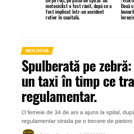
De pe roți, pe patul de spital: Un
/VIDEO
motociclist a fost rănit, după ce a
Două c
fost implicat într-un accident
bunuril
rutier în capitală.
înregis
MOLDOVA
Spulberată pe zebră:
un taxi în timp ce tr
regulamentar.
O femeie de 34 de ani a ajuns la spital, după
regulamentar strada pe o trecere de pietoni d