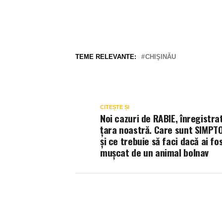
TEME RELEVANTE:
CHIŞINĂU
CITEȘTE ȘI
Noi cazuri de RABIE, înregistra
ţara noastră. Care sunt SIMPT
şi ce trebuie să faci dacă ai fo
muşcat de un animal bolnav