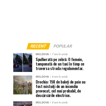
RECENT
POPULAR
MOLDOVA
7 ore în urmă
Spulberată pe zebră: O femeie,
tamponată de un taxi în timp ce
traversa strada regulamentar.
MOLDOVA
8 ore în urmă
Drochia: 150 de baloți de paie au
fost mistuiți de un incendiu
provocat, cel mai probabil, de
descărcările electrice.
MOLDOVA
8 ore în urmă