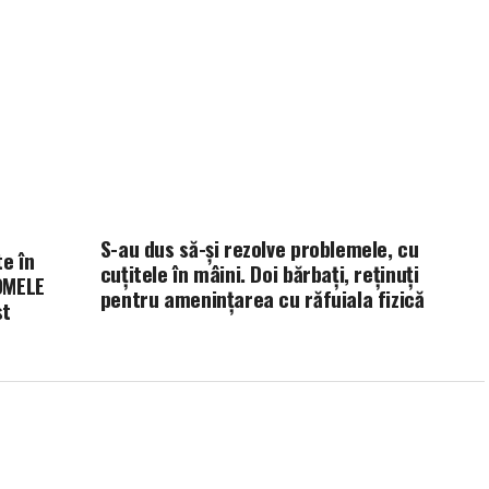
S-au dus să-și rezolve problemele, cu
te în
cuțitele în mâini. Doi bărbați, reținuți
OMELE
pentru amenințarea cu răfuiala fizică
st